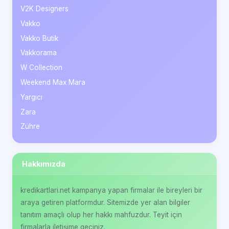
V2K Designers
Vakko
Vakko Butik
Vakkorama
W Collection
Weekend Max Mara
Yargıcı
Zara
Zühre
Hakkımızda
kredikartlari.net kampanya yapan firmalar ile bireyleri bir
araya getiren platformdur. Sitemizde yer alan bilgiler
tanıtım amaçlı olup her hakkı mahfuzdur. Teyit için
firmalarla iletişime geçiniz.