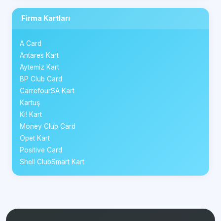
Firma Kartları
A Card
Antares Kart
Aytemiz Kart
BP Club Card
CarrefourSA Kart
Kartuş
Ki! Kart
Money Club Card
Opet Kart
Positive Card
Shell ClubSmart Kart