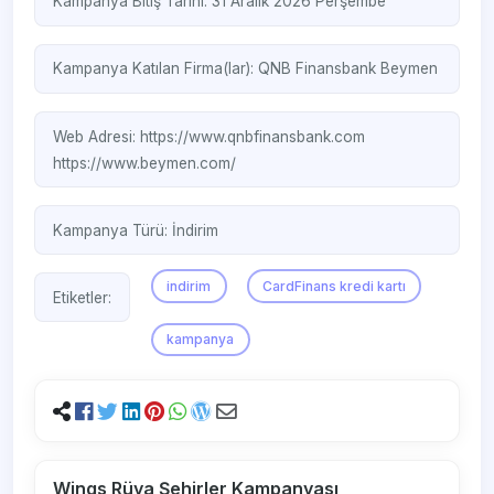
Kampanya Bitiş Tarihi: 31 Aralık 2026 Perşembe
Kampanya Katılan Firma(lar):
QNB Finansbank
Beymen
Web Adresi:
https://www.qnbfinansbank.com
https://www.beymen.com/
Kampanya Türü:
İndirim
indirim
CardFinans kredi kartı
Etiketler:
kampanya
Wings Rüya Şehirler Kampanyası