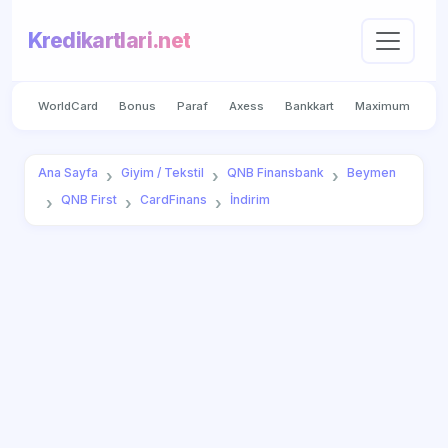
Kredikartlari.net
WorldCard
Bonus
Paraf
Axess
Bankkart
Maximum
Ana Sayfa
Giyim / Tekstil
QNB Finansbank
Beymen
QNB First
CardFinans
İndirim