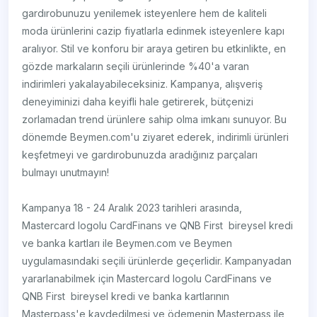
gardırobunuzu yenilemek isteyenlere hem de kaliteli
moda ürünlerini cazip fiyatlarla edinmek isteyenlere kapı
aralıyor. Stil ve konforu bir araya getiren bu etkinlikte, en
gözde markaların seçili ürünlerinde %40'a varan
indirimleri yakalayabileceksiniz. Kampanya, alışveriş
deneyiminizi daha keyifli hale getirerek, bütçenizi
zorlamadan trend ürünlere sahip olma imkanı sunuyor. Bu
dönemde Beymen.com'u ziyaret ederek, indirimli ürünleri
keşfetmeyi ve gardırobunuzda aradığınız parçaları
bulmayı unutmayın!
Kampanya 18 - 24 Aralık 2023 tarihleri arasında,
Mastercard logolu CardFinans ve QNB First bireysel kredi
ve banka kartları ile Beymen.com ve Beymen
uygulamasındaki seçili ürünlerde geçerlidir. Kampanyadan
yararlanabilmek için Mastercard logolu CardFinans ve
QNB First bireysel kredi ve banka kartlarının
Masterpass'e kaydedilmesi ve ödemenin Masterpass ile