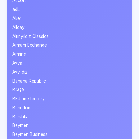
Accort
adL
Aker
Allday
Altınyıldız Classics
Armani Exchange
Armine
Avva
Ayyıldız
Banana Republic
BAQA
BEJ fine factory
Benetton
Bershka
Beymen
Beymen Business