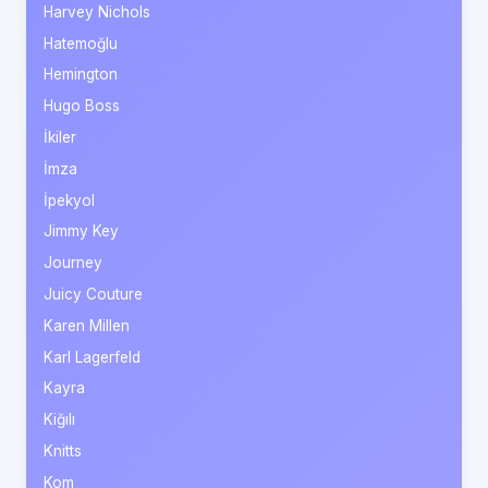
Harvey Nichols
Hatemoğlu
Hemington
Hugo Boss
İkiler
İmza
İpekyol
Jimmy Key
Journey
Juicy Couture
Karen Millen
Karl Lagerfeld
Kayra
Kiğılı
Knitts
Kom