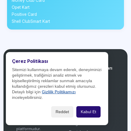
Money Club Card
Opet Kart
Positive Card
Shell ClubSmart Kart
Çerez Politikası
Kredikartlari.net
Banka Kampanyaları
Sitemizi kullanmaya devam ederek, deneyiminizi
geliştirmek, trafiğimizi analiz etmek ve
kişiselleştirilmiş reklamlar sunmak amacıyla
Türkiye'deki bankaların
Akbank
kullandığımız çerezleri kabul etmiş olursunuz.
kredi kartlarını ve bu
Aktif Bank
Detaylı bilgi için
Gizlilik Politikamızı
kartlara ait güncel
inceleyebilirsiniz.
Albaraka Türk
kampanyaları bir araya
AlternatifBank
getiren, karşılaştırma ve
Reddet
Kabul Et
bilgilendirme odaklı bir
Anadolubank
finansal içerik
Burgan Bank
platformudur.