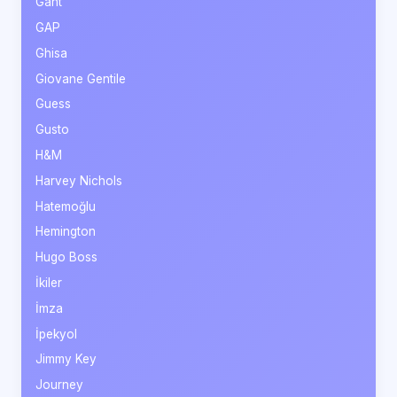
Gant
GAP
Ghisa
Giovane Gentile
Guess
Gusto
H&M
Harvey Nichols
Hatemoğlu
Hemington
Hugo Boss
İkiler
İmza
İpekyol
Jimmy Key
Journey