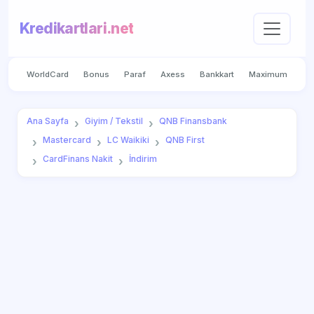
Kredikartlari.net
WorldCard
Bonus
Paraf
Axess
Bankkart
Maximum
Ana Sayfa
Giyim / Tekstil
QNB Finansbank
Mastercard
LC Waikiki
QNB First
CardFinans Nakit
İndirim