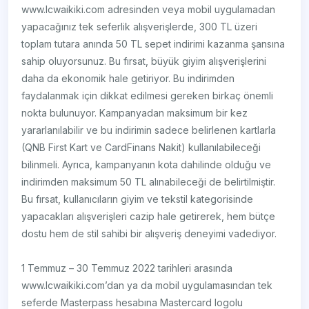
www.lcwaikiki.com adresinden veya mobil uygulamadan
yapacağınız tek seferlik alışverişlerde, 300 TL üzeri
toplam tutara anında 50 TL sepet indirimi kazanma şansına
sahip oluyorsunuz. Bu fırsat, büyük giyim alışverişlerini
daha da ekonomik hale getiriyor. Bu indirimden
faydalanmak için dikkat edilmesi gereken birkaç önemli
nokta bulunuyor. Kampanyadan maksimum bir kez
yararlanılabilir ve bu indirimin sadece belirlenen kartlarla
(QNB First Kart ve CardFinans Nakit) kullanılabileceği
bilinmeli. Ayrıca, kampanyanın kota dahilinde olduğu ve
indirimden maksimum 50 TL alınabileceği de belirtilmiştir.
Bu fırsat, kullanıcıların giyim ve tekstil kategorisinde
yapacakları alışverişleri cazip hale getirerek, hem bütçe
dostu hem de stil sahibi bir alışveriş deneyimi vadediyor.
1 Temmuz – 30 Temmuz 2022 tarihleri arasında
www.lcwaikiki.com’dan ya da mobil uygulamasından tek
seferde Masterpass hesabına Mastercard logolu