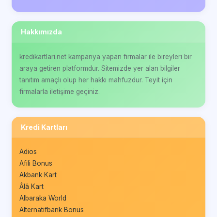
Hakkımızda
kredikartlari.net kampanya yapan firmalar ile bireyleri bir
araya getiren platformdur. Sitemizde yer alan bilgiler
tanıtım amaçlı olup her hakkı mahfuzdur. Teyit için
firmalarla iletişime geçiniz.
Kredi Kartları
Adios
Afili Bonus
Akbank Kart
Âlâ Kart
Albaraka World
Alternatifbank Bonus