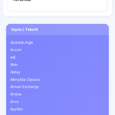
Giyim / Tekstil
Abdullah Kiğılı
Accort
adL
Aker
Allday
Altınyıldız Classics
Armani Exchange
Armine
Avva
Ayyıldız