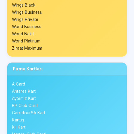
Wings Black
Wings Business
Wings Private
World Business
World Nakit
World Platinum
Ziraat Maximum
Firma Kartları
A Card
Antares Kart
Aytemiz Kart
BP Club Card
CarrefourSA Kart
Kartuş
Ki! Kart