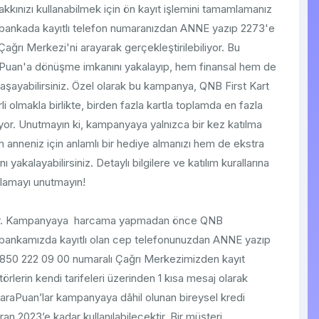
akkınızı kullanabilmek için ön kayıt işlemini tamamlamanız
, bankada kayıtlı telefon numaranızdan ANNE yazıp 2273'e
rı Merkezi'ni arayarak gerçekleştirilebiliyor. Bu
raPuan'a dönüşme imkanını yakalayıp, hem finansal hem de
yaşayabilirsiniz. Özel olarak bu kampanya, QNB First Kart
li olmakla birlikte, birden fazla kartla toplamda en fazla
r. Unutmayın ki, kampanyaya yalnızca bir kez katılma
m anneniz için anlamlı bir hediye almanızı hem de ekstra
 yakalayabilirsiniz. Detaylı bilgilere ve katılım kurallarına
alamayı unutmayın!
lidir. Kampanyaya harcama yapmadan önce QNB
bankamızda kayıtlı olan cep telefonunuzdan ANNE yazıp
50 222 09 00 numaralı Çağrı Merkezimizden kayıt
örlerin kendi tarifeleri üzerinden 1 kısa mesaj olarak
araPuan’lar kampanyaya dâhil olunan bireysel kredi
n 2023’e kadar kullanılabilecektir. Bir müşteri