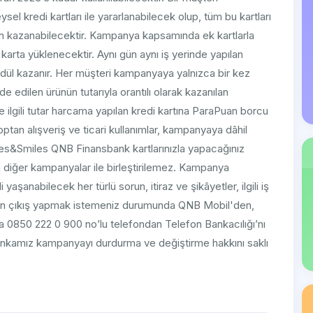
l kredi kartları ile yararlanabilecek olup, tüm bu kartları
n kazanabilecektir. Kampanya kapsamında ek kartlarla
karta yüklenecektir. Aynı gün aynı iş yerinde yapılan
dül kazanır. Her müşteri kampanyaya yalnızca bir kez
iade edilen ürünün tutarıyla orantılı olarak kazanılan
e ilgili tutar harcama yapılan kredi kartına ParaPuan borcu
toptan alışveriş ve ticari kullanımlar, kampanyaya dâhil
es&Smiles QNB Finansbank kartlarınızla yapacağınız
diğer kampanyalar ile birleştirilemez. Kampanya
yaşanabilecek her türlü sorun, itiraz ve şikâyetler, ilgili iş
nyadan çıkış yapmak istemeniz durumunda QNB Mobil'den,
850 222 0 900 no’lu telefondan Telefon Bankacılığı’nı
. Bankamız kampanyayı durdurma ve değiştirme hakkını saklı