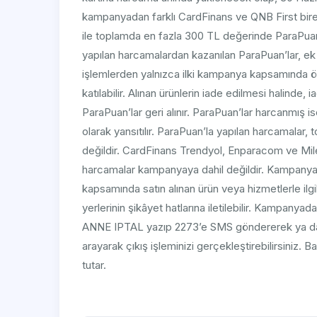
kampanyadan farklı CardFinans ve QNB First bireyse
ile toplamda en fazla 300 TL değerinde ParaPua
yapılan harcamalardan kazanılan ParaPuan’lar, ek 
işlemlerden yalnızca ilki kampanya kapsamında ö
katılabilir. Alınan ürünlerin iade edilmesi halinde, 
ParaPuan’lar geri alınır. ParaPuan’lar harcanmış is
olarak yansıtılır. ParaPuan’la yapılan harcamalar, 
değildir. CardFinans Trendyol, Enparacom ve Mil
harcamalar kampanyaya dahil değildir. Kampanya 
kapsamında satın alınan ürün veya hizmetlerle ilgili 
yerlerinin şikâyet hatlarına iletilebilir. Kampa
ANNE IPTAL yazıp 2273’e SMS göndererek ya da 0
arayarak çıkış işleminizi gerçekleştirebilirsiniz
tutar.