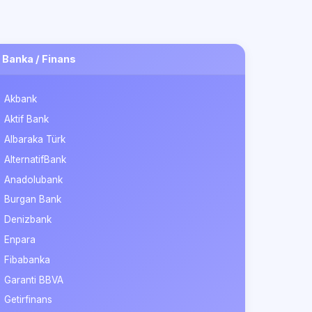
Banka / Finans
Akbank
Aktif Bank
Albaraka Türk
AlternatifBank
Anadolubank
Burgan Bank
Denizbank
Enpara
Fibabanka
Garanti BBVA
Getirfinans