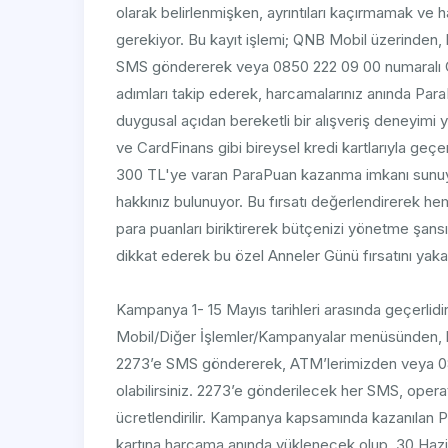
olarak belirlenmişken, ayrıntıları kaçırmamak ve h
gerekiyor. Bu kayıt işlemi; QNB Mobil üzerinden
SMS göndererek veya 0850 222 09 00 numaralı Çağ
adımları takip ederek, harcamalarınız anında Pa
duygusal açıdan bereketli bir alışveriş deneyimi 
ve CardFinans gibi bireysel kredi kartlarıyla geçer
300 TL'ye varan ParaPuan kazanma imkanı sunuyo
hakkınız bulunuyor. Bu fırsatı değerlendirerek he
para puanları biriktirerek bütçenizi yönetme şansını
dikkat ederek bu özel Anneler Günü fırsatını yak
Kampanya 1- 15 Mayıs tarihleri arasında geçer
Mobil/Diğer İşlemler/Kampanyalar menüsünden, 
2273’e SMS göndererek, ATM’lerimizden veya 08
olabilirsiniz. 2273’e gönderilecek her SMS, operat
ücretlendirilir. Kampanya kapsamında kazanılan P
kartına harcama anında yüklenecek olup, 30 Hazira