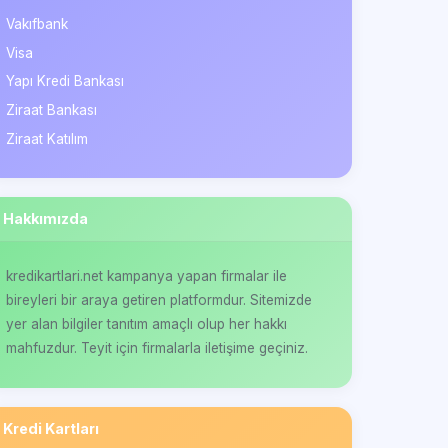
Vakıfbank
Visa
Yapı Kredi Bankası
Ziraat Bankası
Ziraat Katılım
Hakkımızda
kredikartlari.net kampanya yapan firmalar ile
bireyleri bir araya getiren platformdur. Sitemizde
yer alan bilgiler tanıtım amaçlı olup her hakkı
mahfuzdur. Teyit için firmalarla iletişime geçiniz.
Kredi Kartları