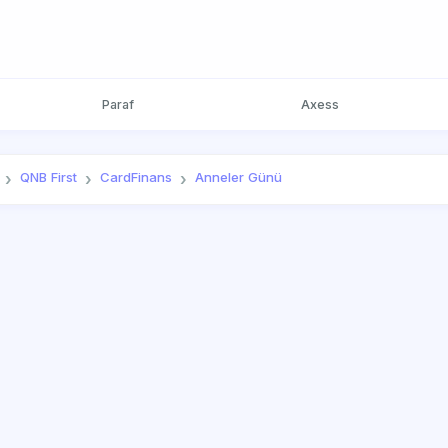
Paraf
Axess
QNB First
CardFinans
Anneler Günü