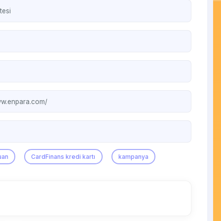
tesi
ww.enpara.com/
uan
CardFinans kredi kartı
kampanya