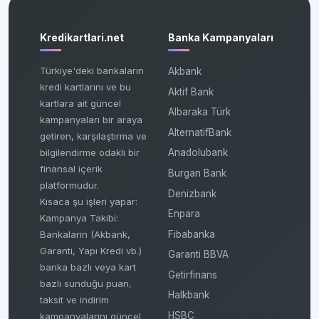
Kredikartlari.net
Banka Kampanyaları
Türkiye'deki bankaların
Akbank
kredi kartlarını ve bu
Aktif Bank
kartlara ait güncel
Albaraka Türk
kampanyaları bir araya
AlternatifBank
getiren, karşılaştırma ve
bilgilendirme odaklı bir
Anadolubank
finansal içerik
Burgan Bank
platformudur.
Denizbank
Kısaca şu işleri yapar:
Enpara
Kampanya Takibi:
Fibabanka
Bankaların (Akbank,
Garanti, Yapı Kredi vb.)
Garanti BBVA
banka bazlı veya kart
Getirfinans
bazlı sunduğu puan,
Halkbank
taksit ve indirim
HSBC
kampanyalarını güncel