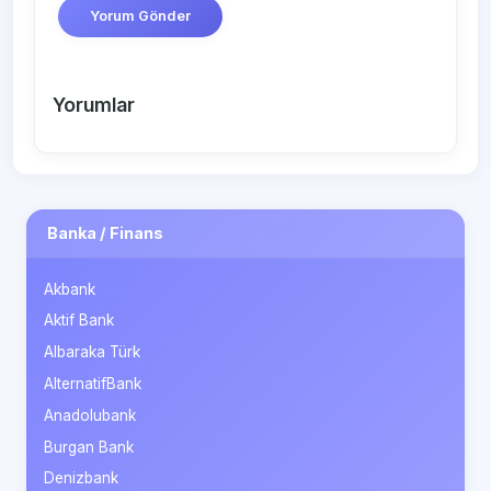
Yorum Gönder
Yorumlar
Banka / Finans
Akbank
Aktif Bank
Albaraka Türk
AlternatifBank
Anadolubank
Burgan Bank
Denizbank