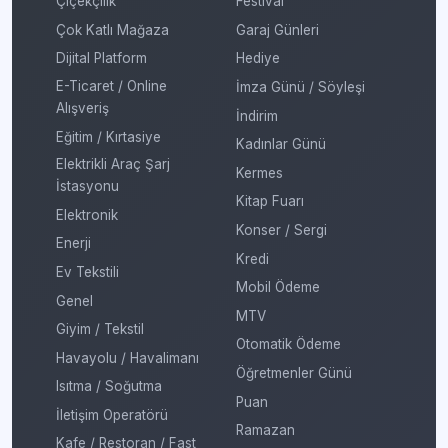
Çiçekçilik
Festival
Çok Katlı Mağaza
Garaj Günleri
Dijital Platform
Hediye
E-Ticaret / Online
İmza Günü / Söyleşi
Alışveriş
İndirim
Eğitim / Kırtasiye
Kadınlar Günü
Elektrikli Araç Şarj
Kermes
İstasyonu
Kitap Fuarı
Elektronik
Konser / Sergi
Enerji
Kredi
Ev Tekstili
Mobil Ödeme
Genel
MTV
Giyim / Tekstil
Otomatik Ödeme
Havayolu / Havalimanı
Öğretmenler Günü
Isıtma / Soğutma
Puan
İletişim Operatörü
Ramazan
Kafe / Restoran / Fast