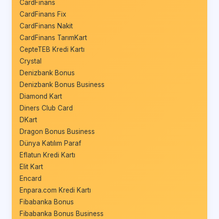
CardFinans
CardFinans Fix
CardFinans Nakit
CardFinans TarımKart
CepteTEB Kredi Kartı
Crystal
Denizbank Bonus
Denizbank Bonus Business
Diamond Kart
Diners Club Card
DKart
Dragon Bonus Business
Dünya Katılım Paraf
Eflatun Kredi Kartı
Elit Kart
Encard
Enpara.com Kredi Kartı
Fibabanka Bonus
Fibabanka Bonus Business