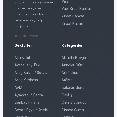
Visa
ipuçlarını paylaşmasına
olanak tanıyarak
Yapı Kredi Bankası
topluluk odaklı bir
Ziraat Bankası
referans kaynağı
Ziraat Katılım
oluşturur.
© 2018 - 2026
Sektörler
Kategoriler
Akaryakıt
Aktüel / Broşür
Aksesuar / Takı
Anneler Günü
Araç Bakım / Servis
Artı Taksit
Araç Kiralama
Atölye
AVM
Babalar Günü
Ayakkabı / Çanta
Çekiliş
Banka / Finans
Çekiliş Sonucu
Beyaz Eşya / Kombi
Efsane Cuma