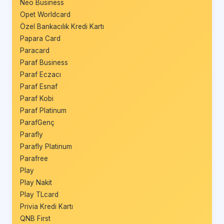
Neo Business
Opet Worldcard
Özel Bankacılık Kredi Kartı
Papara Card
Paracard
Paraf Business
Paraf Eczacı
Paraf Esnaf
Paraf Kobi
Paraf Platinum
ParafGenç
Parafly
Parafly Platinum
Parafree
Play
Play Nakit
Play TLcard
Privia Kredi Kartı
QNB First