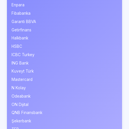
Enpara
Fibabanka
Garanti BBVA
Getirfinans
Halkbank
HSBC
ICBC Turkey
ING Bank
Kuveyt Türk
Mastercard
N Kolay
Odeabank
ON Dijital
QNB Finansbank
Şekerbank