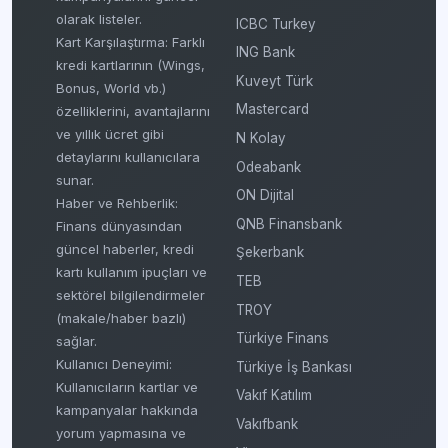
olarak listeler.
ICBC Turkey
Kart Karşılaştırma: Farklı
ING Bank
kredi kartlarının (Wings,
Kuveyt Türk
Bonus, World vb.)
Mastercard
özelliklerini, avantajlarını
ve yıllık ücret gibi
N Kolay
detaylarını kullanıcılara
Odeabank
sunar.
ON Dijital
Haber ve Rehberlik:
QNB Finansbank
Finans dünyasından
güncel haberler, kredi
Şekerbank
kartı kullanım ipuçları ve
TEB
sektörel bilgilendirmeler
TROY
(makale/haber bazlı)
Türkiye Finans
sağlar.
Kullanıcı Deneyimi:
Türkiye İş Bankası
Kullanıcıların kartlar ve
Vakıf Katılım
kampanyalar hakkında
Vakıfbank
yorum yapmasına ve