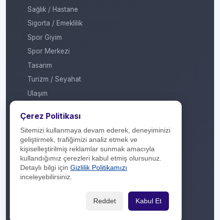
Sağlık / Hastane
Sigorta / Emeklilik
Spor Giyim
Spor Merkezi
Tasarım
Turizm / Seyahat
Ulaşım
Veteriner / Pet Shop
Çerez Politikası
Yapı Marketi
Sitemizi kullanmaya devam ederek, deneyiminizi
Yurt Dışı / Duty Free
geliştirmek, trafiğimizi analiz etmek ve
kişiselleştirilmiş reklamlar sunmak amacıyla
Hakkımızda
kullandığımız çerezleri kabul etmiş olursunuz.
Detaylı bilgi için
Gizlilik Politikamızı
İletişim
inceleyebilirsiniz.
Yasal Yükümlülük
Reddet
Kabul Et
Gizlilik Politikası