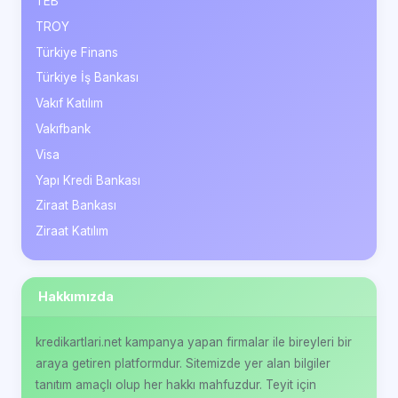
TEB
TROY
Türkiye Finans
Türkiye İş Bankası
Vakıf Katılım
Vakıfbank
Visa
Yapı Kredi Bankası
Ziraat Bankası
Ziraat Katılım
Hakkımızda
kredikartlari.net kampanya yapan firmalar ile bireyleri bir
araya getiren platformdur. Sitemizde yer alan bilgiler
tanıtım amaçlı olup her hakkı mahfuzdur. Teyit için