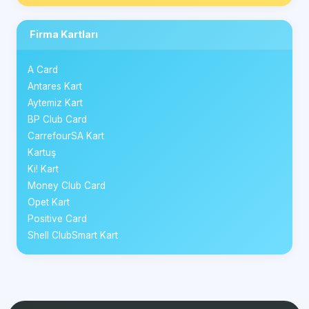
Firma Kartları
A Card
Antares Kart
Aytemiz Kart
BP Club Card
CarrefourSA Kart
Kartuş
Ki! Kart
Money Club Card
Opet Kart
Positive Card
Shell ClubSmart Kart