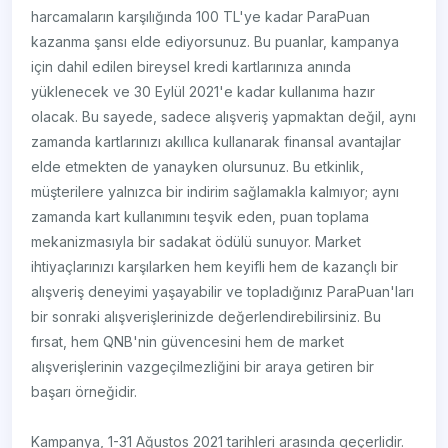
harcamaların karşılığında 100 TL'ye kadar ParaPuan
kazanma şansı elde ediyorsunuz. Bu puanlar, kampanya
için dahil edilen bireysel kredi kartlarınıza anında
yüklenecek ve 30 Eylül 2021'e kadar kullanıma hazır
olacak. Bu sayede, sadece alışveriş yapmaktan değil, aynı
zamanda kartlarınızı akıllıca kullanarak finansal avantajlar
elde etmekten de yanayken olursunuz. Bu etkinlik,
müşterilere yalnızca bir indirim sağlamakla kalmıyor; aynı
zamanda kart kullanımını teşvik eden, puan toplama
mekanizmasıyla bir sadakat ödülü sunuyor. Market
ihtiyaçlarınızı karşılarken hem keyifli hem de kazançlı bir
alışveriş deneyimi yaşayabilir ve topladığınız ParaPuan'ları
bir sonraki alışverişlerinizde değerlendirebilirsiniz. Bu
fırsat, hem QNB'nin güvencesini hem de market
alışverişlerinin vazgeçilmezliğini bir araya getiren bir
başarı örneğidir.
Kampanya, 1-31 Ağustos 2021 tarihleri arasında geçerlidir.