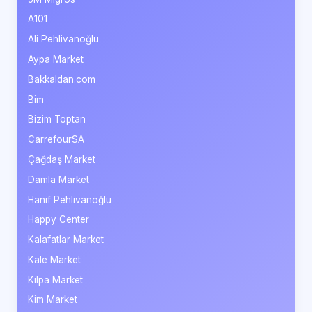
A101
Ali Pehlivanoğlu
Aypa Market
Bakkaldan.com
Bim
Bizim Toptan
CarrefourSA
Çağdaş Market
Damla Market
Hanif Pehlivanoğlu
Happy Center
Kalafatlar Market
Kale Market
Kilpa Market
Kim Market