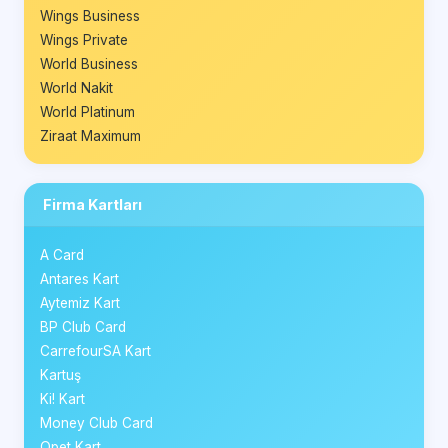
Wings Business
Wings Private
World Business
World Nakit
World Platinum
Ziraat Maximum
Firma Kartları
A Card
Antares Kart
Aytemiz Kart
BP Club Card
CarrefourSA Kart
Kartuş
Ki! Kart
Money Club Card
Opet Kart