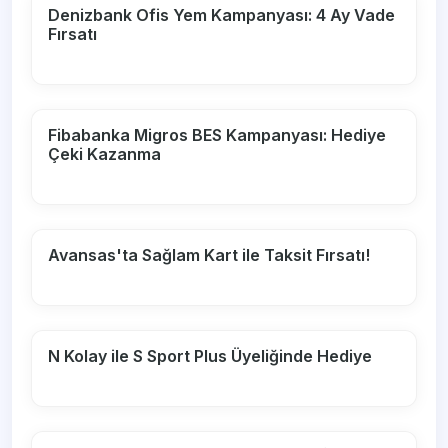
Denizbank Ofis Yem Kampanyası: 4 Ay Vade
Fırsatı
Fibabanka Migros BES Kampanyası: Hediye
Çeki Kazanma
Avansas'ta Sağlam Kart ile Taksit Fırsatı!
N Kolay ile S Sport Plus Üyeliğinde Hediye