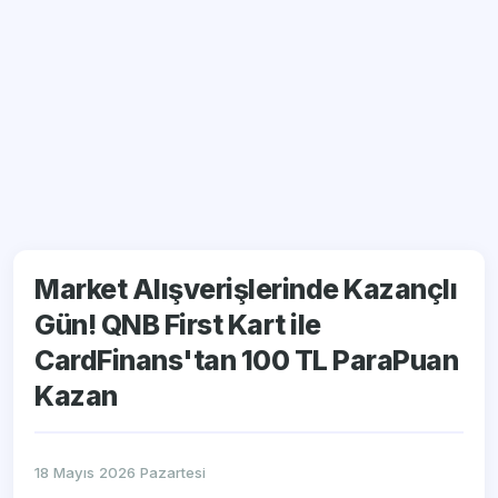
Market Alışverişlerinde Kazançlı
Gün! QNB First Kart ile
CardFinans'tan 100 TL ParaPuan
Kazan
18 Mayıs 2026 Pazartesi