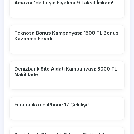
Amazon'da Peşin Fiyatına 9 Taksit İmkanı!
Teknosa Bonus Kampanyası: 1500 TL Bonus
Kazanma Fırsatı
Denizbank Site Aidatı Kampanyası: 3000 TL
Nakit İade
Fibabanka ile iPhone 17 Çekilişi!