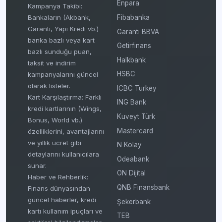
Enpara
Kampanya Takibi:
Fibabanka
Bankaların (Akbank,
Garanti, Yapı Kredi vb.)
Garanti BBVA
banka bazlı veya kart
Getirfinans
bazlı sunduğu puan,
Halkbank
taksit ve indirim
HSBC
kampanyalarını güncel
olarak listeler.
ICBC Turkey
Kart Karşılaştırma: Farklı
ING Bank
kredi kartlarının (Wings,
Kuveyt Türk
Bonus, World vb.)
Mastercard
özelliklerini, avantajlarını
ve yıllık ücret gibi
N Kolay
detaylarını kullanıcılara
Odeabank
sunar.
ON Dijital
Haber ve Rehberlik:
QNB Finansbank
Finans dünyasından
güncel haberler, kredi
Şekerbank
kartı kullanım ipuçları ve
TEB