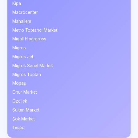
Kipa
Macrocenter
Mahallem
Metro Toptancı Market
Migall Hipergross
Migros
Migros Jet
Migros Sanal Market
Migros Toptan
Mopaş
Onur Market
Özdilek
Sultan Market
Şok Market
Tespo