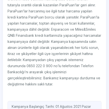
tutarıyla orantılı olarak kazanılan ParaPuan’lar geri alınır.
ParaPuan’lar harcanmış ise ilgili tutar harcama yapılan
kredi kartına ParaPuan borcu olarak yansıtılır. ParaPuan’la
yapılan harcamalar, toptan alışveriş ve ticari kullanımlar,
kampanyaya dâhil değildir. Enparacom ve Miles&Smiles
QNB Finansbank kredi kartlarınızla yapacağınız harcamalar
kampanyaya dahil değildir. Kampanya kapsamında satın
alınan ürünlerle ilgili olarak yaşanabilecek her türlü sorun,
itiraz ve şikâyetler ilgili üye işyerlerinin şikâyet hattına
iletilebilir. Kampanyadan çıkış yapmak istemeniz
durumunda 0850 222 0 900 no’lu telefondan Telefon
Bankacılığı’nı arayarak çıkış işleminizi
gerçekleştirebilirsiniz. Bankamız kampanyayı durdurma ve
değiştirme hakkını saklı tutar.
Kampanya Başlangıç Tarihi: 01 Ağustos 2021 Pazar