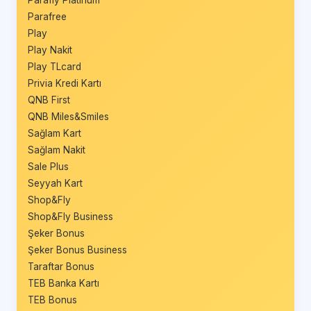
Parafree
Play
Play Nakit
Play TLcard
Privia Kredi Kartı
QNB First
QNB Miles&Smiles
Sağlam Kart
Sağlam Nakit
Sale Plus
Seyyah Kart
Shop&Fly
Shop&Fly Business
Şeker Bonus
Şeker Bonus Business
Taraftar Bonus
TEB Banka Kartı
TEB Bonus