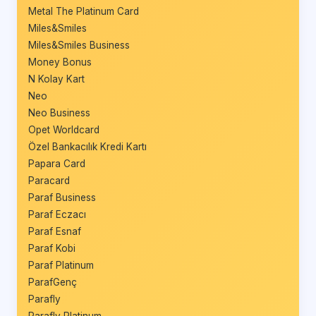
Metal The Platinum Card
Miles&Smiles
Miles&Smiles Business
Money Bonus
N Kolay Kart
Neo
Neo Business
Opet Worldcard
Özel Bankacılık Kredi Kartı
Papara Card
Paracard
Paraf Business
Paraf Eczacı
Paraf Esnaf
Paraf Kobi
Paraf Platinum
ParafGenç
Parafly
Parafly Platinum