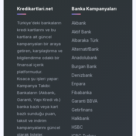
Kredikartlari.net
Banka Kampanyaları
Türkiye'deki bankaların
Akbank
kredi kartlarını ve bu
Aktif Bank
kartlara ait güncel
Albaraka Türk
kampanyaları bir araya
AlternatifBank
getiren, karşılaştırma ve
bilgilendirme odaklı bir
Anadolubank
finansal içerik
Burgan Bank
platformudur.
Denizbank
Kısaca şu işleri yapar:
Enpara
Kampanya Takibi:
Fibabanka
Bankaların (Akbank,
Garanti, Yapı Kredi vb.)
Garanti BBVA
banka bazlı veya kart
Getirfinans
bazlı sunduğu puan,
Halkbank
taksit ve indirim
HSBC
kampanyalarını güncel
olarak listeler.
ICBC Turkey