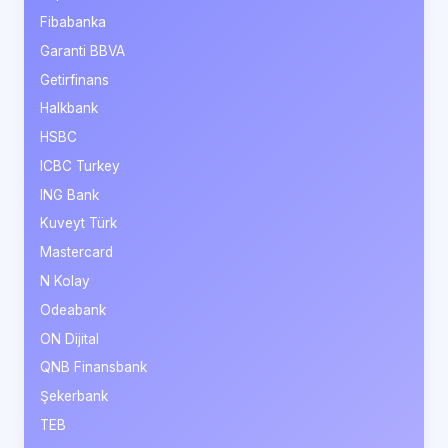
Fibabanka
Garanti BBVA
Getirfinans
Halkbank
HSBC
ICBC Turkey
ING Bank
Kuveyt Türk
Mastercard
N Kolay
Odeabank
ON Dijital
QNB Finansbank
Şekerbank
TEB