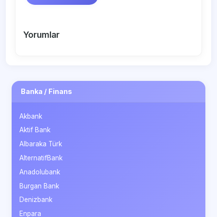
Yorumlar
Banka / Finans
Akbank
Aktif Bank
Albaraka Türk
AlternatifBank
Anadolubank
Burgan Bank
Denizbank
Enpara