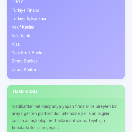
TROY
Türkiye Finans
Türkiye İş Bankası
Vakıf Katılım
Vakıfbank
Visa
Yapı Kredi Bankası
Ziraat Bankası
Ziraat Katılım
Hakkımızda
kredikartlari.net kampanya yapan firmalar ile bireyleri bir
araya getiren platformdur. Sitemizde yer alan bilgiler
tanıtım amaçlı olup her hakkı mahfuzdur. Teyit için
firmalarla iletişime geçiniz.