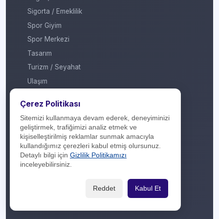
Sigorta / Emeklilik
Spor Giyim
Spor Merkezi
Tasarım
Turizm / Seyahat
Ulaşım
Veteriner / Pet Shop
Çerez Politikası
Yapı Marketi
Sitemizi kullanmaya devam ederek, deneyiminizi
Yurt Dışı / Duty Free
geliştirmek, trafiğimizi analiz etmek ve
kişiselleştirilmiş reklamlar sunmak amacıyla
Hakkımızda
kullandığımız çerezleri kabul etmiş olursunuz.
Detaylı bilgi için
Gizlilik Politikamızı
İletişim
inceleyebilirsiniz.
Yasal Yükümlülük
Reddet
Kabul Et
Gizlilik Politikası