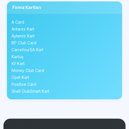
Firma Kartları
A Card
Antares Kart
Aytemiz Kart
BP Club Card
CarrefourSA Kart
Kartuş
Ki! Kart
Money Club Card
Opet Kart
Positive Card
Shell ClubSmart Kart