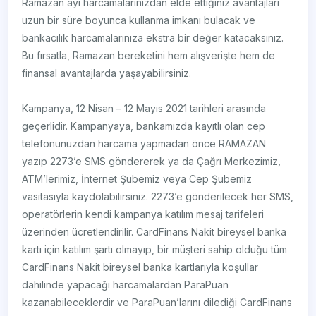
Ramazan ayı harcamalarınızdan elde ettiğiniz avantajları
uzun bir süre boyunca kullanma imkanı bulacak ve
bankacılık harcamalarınıza ekstra bir değer katacaksınız.
Bu fırsatla, Ramazan bereketini hem alışverişte hem de
finansal avantajlarda yaşayabilirsiniz.
Kampanya, 12 Nisan – 12 Mayıs 2021 tarihleri arasında
geçerlidir. Kampanyaya, bankamızda kayıtlı olan cep
telefonunuzdan harcama yapmadan önce RAMAZAN
yazıp 2273’e SMS göndererek ya da Çağrı Merkezimiz,
ATM’lerimiz, İnternet Şubemiz veya Cep Şubemiz
vasıtasıyla kaydolabilirsiniz. 2273’e gönderilecek her SMS,
operatörlerin kendi kampanya katılım mesaj tarifeleri
üzerinden ücretlendirilir. CardFinans Nakit bireysel banka
kartı için katılım şartı olmayıp, bir müşteri sahip olduğu tüm
CardFinans Nakit bireysel banka kartlarıyla koşullar
dahilinde yapacağı harcamalardan ParaPuan
kazanabileceklerdir ve ParaPuan’larını dilediği CardFinans