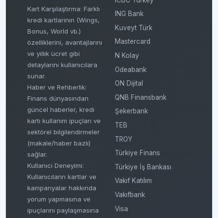
Kart Karşılaştırma: Farklı
ING Bank
kredi kartlarının (Wings,
Kuveyt Türk
Bonus, World vb.)
Mastercard
özelliklerini, avantajlarını
ve yıllık ücret gibi
N Kolay
detaylarını kullanıcılara
Odeabank
sunar.
ON Dijital
Haber ve Rehberlik:
QNB Finansbank
Finans dünyasından
güncel haberler, kredi
Şekerbank
kartı kullanım ipuçları ve
TEB
sektörel bilgilendirmeler
TROY
(makale/haber bazlı)
Türkiye Finans
sağlar.
Kullanıcı Deneyimi:
Türkiye İş Bankası
Kullanıcıların kartlar ve
Vakıf Katılım
kampanyalar hakkında
Vakıfbank
yorum yapmasına ve
Visa
ipuçlarını paylaşmasına