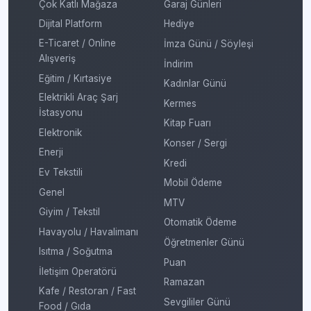
Çok Katlı Mağaza
Garaj Günleri
Dijital Platform
Hediye
E-Ticaret / Online
İmza Günü / Söyleşi
Alışveriş
İndirim
Eğitim / Kırtasiye
Kadınlar Günü
Elektrikli Araç Şarj
Kermes
İstasyonu
Kitap Fuarı
Elektronik
Konser / Sergi
Enerji
Kredi
Ev Tekstili
Mobil Ödeme
Genel
MTV
Giyim / Tekstil
Otomatik Ödeme
Havayolu / Havalimanı
Öğretmenler Günü
Isıtma / Soğutma
Puan
İletişim Operatörü
Ramazan
Kafe / Restoran / Fast
Sevgililer Günü
Food / Gıda