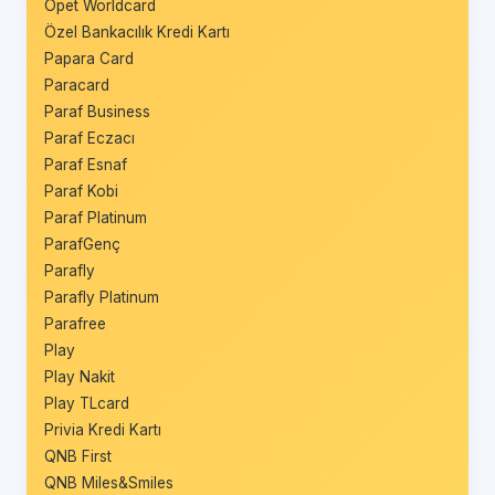
Opet Worldcard
Özel Bankacılık Kredi Kartı
Papara Card
Paracard
Paraf Business
Paraf Eczacı
Paraf Esnaf
Paraf Kobi
Paraf Platinum
ParafGenç
Parafly
Parafly Platinum
Parafree
Play
Play Nakit
Play TLcard
Privia Kredi Kartı
QNB First
QNB Miles&Smiles