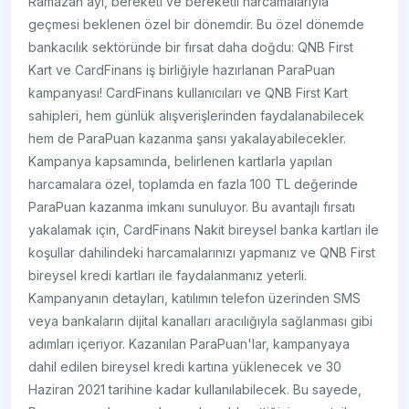
Ramazan ayı, bereketi ve bereketli harcamalarıyla
geçmesi beklenen özel bir dönemdir. Bu özel dönemde
bankacılık sektöründe bir fırsat daha doğdu: QNB First
Kart ve CardFinans iş birliğiyle hazırlanan ParaPuan
kampanyası! CardFinans kullanıcıları ve QNB First Kart
sahipleri, hem günlük alışverişlerinden faydalanabilecek
hem de ParaPuan kazanma şansı yakalayabilecekler.
Kampanya kapsamında, belirlenen kartlarla yapılan
harcamalara özel, toplamda en fazla 100 TL değerinde
ParaPuan kazanma imkanı sunuluyor. Bu avantajlı fırsatı
yakalamak için, CardFinans Nakit bireysel banka kartları ile
koşullar dahilindeki harcamalarınızı yapmanız ve QNB First
bireysel kredi kartları ile faydalanmanız yeterli.
Kampanyanın detayları, katılımın telefon üzerinden SMS
veya bankaların dijital kanalları aracılığıyla sağlanması gibi
adımları içeriyor. Kazanılan ParaPuan'lar, kampanyaya
dahil edilen bireysel kredi kartına yüklenecek ve 30
Haziran 2021 tarihine kadar kullanılabilecek. Bu sayede,