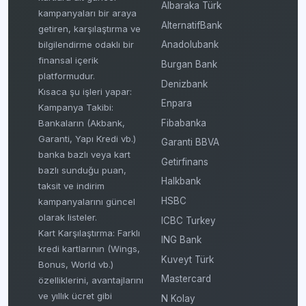
Albaraka Türk
kampanyaları bir araya
AlternatifBank
getiren, karşılaştırma ve
bilgilendirme odaklı bir
Anadolubank
finansal içerik
Burgan Bank
platformudur.
Denizbank
Kısaca şu işleri yapar:
Enpara
Kampanya Takibi:
Fibabanka
Bankaların (Akbank,
Garanti, Yapı Kredi vb.)
Garanti BBVA
banka bazlı veya kart
Getirfinans
bazlı sunduğu puan,
Halkbank
taksit ve indirim
HSBC
kampanyalarını güncel
olarak listeler.
ICBC Turkey
Kart Karşılaştırma: Farklı
ING Bank
kredi kartlarının (Wings,
Kuveyt Türk
Bonus, World vb.)
Mastercard
özelliklerini, avantajlarını
ve yıllık ücret gibi
N Kolay