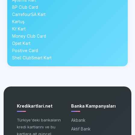
Aytemiz Kart
BP Club Card
CarrefourSA Kart
Kartuş
Ki! Kart
Money Club Card
Opet Kart
Positive Card
Shell ClubSmart Kart
Kredikartlari.net
Banka Kampanyaları
Türkiye'deki bankaların
Akbank
kredi kartlarını ve bu
Aktif Bank
kartlara ait güncel