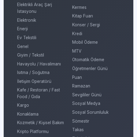
Elektrikli Araç Şarj
Kermes
İstasyonu
Kitap Fuarı
Elektronik
Konser / Sergi
Enerji
Kredi
Ev Tekstili
Mobil Ödeme
Genel
MTV
Giyim / Tekstil
Otomatik Ödeme
Havayolu / Havalimanı
Öğretmenler Günü
Isıtma / Soğutma
Puan
İletişim Operatörü
Ramazan
Kafe / Restoran / Fast
Sevgililer Günü
Food / Gıda
Sosyal Medya
Kargo
Sosyal Sorumluluk
Konaklama
Sömestir
Kozmetik / Kişisel Bakım
Takas
Kripto Platformu