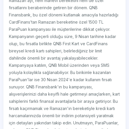
Ramazan ayı, hem manevi bereketini hem de özel
fırsatlarını beraberinde getiren bir dönem. QNB
Finansbank, bu özel dönemi kutlamak amacıyla hazırladığı
CardFinans’tan Ramazan bereketine özel 1500 TL
ParaPuan kampanyası ile müşterilerine dikkat çekiyor.
Kampanyanın geçerli olduğu süre, 9 Nisan tarihine kadar
olup, bu fırsatla birlikte QNB First Kart ve CardFinans
bireysel kredi kartı sahipleri, belirlediğiniz bir limit
dahilinde önemli bir avantaj yakalayabilecekler.
Kampanyaya katılım, QNB Mobil üzerinden veya SMS
yoluyla kolaylıkla sağlanabiliyor. Bu birikimle kazanılan
ParaPuan'lar ise 30 Nisan 2024'e kadar kullanım fırsatı
sunuyor. QNB Finansbank'ın bu kampanyası,
alışverişlerinizi daha keyifli hale getirmeyi amaçlarken, kart
sahiplerini farklı finansal avantajlarla bir araya getiriyor. Bu
fırsatı kaçırmamak ve Ramazan'ın bereketiyle kredi kartı
harcamalarınızda önemli bir indirim potansiyeli yaratmak
için detayları yakından takip edin. Unutmayın, ParaPuanlar,