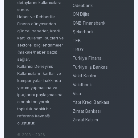
detaylarını kullanıcılara
Odeabank
sunar.
ON Dijital
Haber ve Rehberlik:
QNB Finansbank
Finans dünyasından
güncel haberler, kredi
Şekerbank
kartı kullanım ipuçları ve
TEB
sektörel bilgilendirmeler
TROY
(makale/haber bazlı)
Türkiye Finans
sağlar.
Kullanıcı Deneyimi:
Türkiye İş Bankası
Kullanıcıların kartlar ve
Vakıf Katılım
kampanyalar hakkında
Vakıfbank
yorum yapmasına ve
Visa
ipuçlarını paylaşmasına
olanak tanıyarak
Yapı Kredi Bankası
topluluk odaklı bir
Ziraat Bankası
referans kaynağı
Ziraat Katılım
oluşturur.
© 2018 - 2026