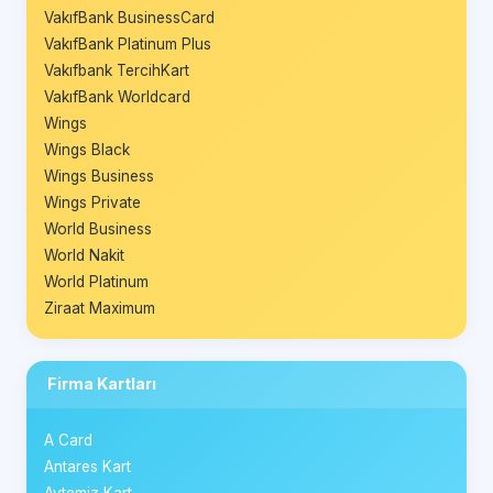
VakıfBank BusinessCard
VakıfBank Platinum Plus
Vakıfbank TercihKart
VakıfBank Worldcard
Wings
Wings Black
Wings Business
Wings Private
World Business
World Nakit
World Platinum
Ziraat Maximum
Firma Kartları
A Card
Antares Kart