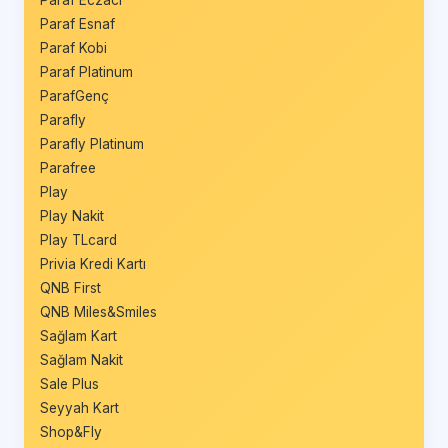
Paraf Eczacı
Paraf Esnaf
Paraf Kobi
Paraf Platinum
ParafGenç
Parafly
Parafly Platinum
Parafree
Play
Play Nakit
Play TLcard
Privia Kredi Kartı
QNB First
QNB Miles&Smiles
Sağlam Kart
Sağlam Nakit
Sale Plus
Seyyah Kart
Shop&Fly