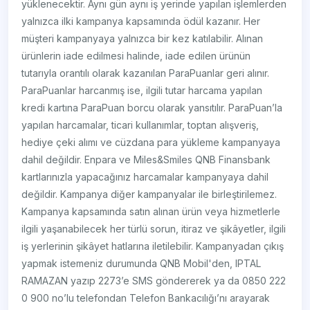
yüklenecektir. Aynı gün aynı iş yerinde yapılan işlemlerden
yalnızca ilki kampanya kapsamında ödül kazanır. Her
müşteri kampanyaya yalnızca bir kez katılabilir. Alınan
ürünlerin iade edilmesi halinde, iade edilen ürünün
tutarıyla orantılı olarak kazanılan ParaPuanlar geri alınır.
ParaPuanlar harcanmış ise, ilgili tutar harcama yapılan
kredi kartına ParaPuan borcu olarak yansıtılır. ParaPuan’la
yapılan harcamalar, ticari kullanımlar, toptan alışveriş,
hediye çeki alımı ve cüzdana para yükleme kampanyaya
dahil değildir. Enpara ve Miles&Smiles QNB Finansbank
kartlarınızla yapacağınız harcamalar kampanyaya dahil
değildir. Kampanya diğer kampanyalar ile birleştirilemez.
Kampanya kapsamında satın alınan ürün veya hizmetlerle
ilgili yaşanabilecek her türlü sorun, itiraz ve şikâyetler, ilgili
iş yerlerinin şikâyet hatlarına iletilebilir. Kampanyadan çıkış
yapmak istemeniz durumunda QNB Mobil'den, IPTAL
RAMAZAN yazıp 2273’e SMS göndererek ya da 0850 222
0 900 no’lu telefondan Telefon Bankacılığı’nı arayarak