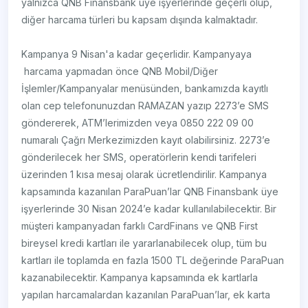
yalnızca QNB Finansbank üye işyerlerinde geçerli olup,
diğer harcama türleri bu kapsam dışında kalmaktadır.
Kampanya 9 Nisan'a kadar geçerlidir. Kampanyaya
harcama yapmadan önce QNB Mobil/Diğer
İşlemler/Kampanyalar menüsünden, bankamızda kayıtlı
olan cep telefonunuzdan RAMAZAN yazıp 2273’e SMS
göndererek, ATM’lerimizden veya 0850 222 09 00
numaralı Çağrı Merkezimizden kayıt olabilirsiniz. 2273’e
gönderilecek her SMS, operatörlerin kendi tarifeleri
üzerinden 1 kısa mesaj olarak ücretlendirilir. Kampanya
kapsamında kazanılan ParaPuan’lar QNB Finansbank üye
işyerlerinde 30 Nisan 2024’e kadar kullanılabilecektir. Bir
müşteri kampanyadan farklı CardFinans ve QNB First
bireysel kredi kartları ile yararlanabilecek olup, tüm bu
kartları ile toplamda en fazla 1500 TL değerinde ParaPuan
kazanabilecektir. Kampanya kapsamında ek kartlarla
yapılan harcamalardan kazanılan ParaPuan’lar, ek karta