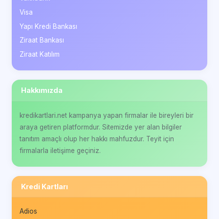
Visa
Yapı Kredi Bankası
Ziraat Bankası
Ziraat Katılım
Hakkımızda
kredikartlari.net kampanya yapan firmalar ile bireyleri bir
araya getiren platformdur. Sitemizde yer alan bilgiler
tanıtım amaçlı olup her hakkı mahfuzdur. Teyit için
firmalarla iletişime geçiniz.
Kredi Kartları
Adios