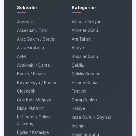
Sektörler
Kategoriler
Akaryakıt
Aktüel / Broşür
Aksesuar / Takı
Anneler Günü
Araç Bakım / Servis
Artı Taksit
Araç Kiralama
Atölye
AVM
Babalar Günü
Ayakkabı / Çanta
Çekiliş
Banka / Finans
Çekiliş Sonucu
Beyaz Eşya / Kombi
Efsane Cuma
Çiçekçilik
Festival
Çok Katlı Mağaza
Garaj Günleri
Dijital Platform
Hediye
E-Ticaret / Online
İmza Günü / Söyleşi
Alışveriş
İndirim
Eğitim / Kırtasiye
Kadınlar Günü