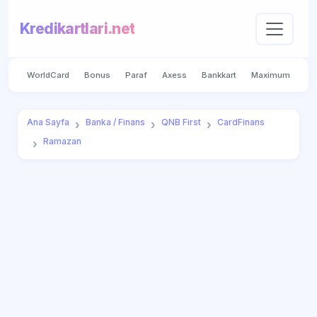
Kredikartlari.net
WorldCard
Bonus
Paraf
Axess
Bankkart
Maximum
Ana Sayfa
Banka / Finans
QNB First
CardFinans
Ramazan