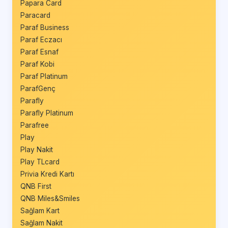
Papara Card
Paracard
Paraf Business
Paraf Eczacı
Paraf Esnaf
Paraf Kobi
Paraf Platinum
ParafGenç
Parafly
Parafly Platinum
Parafree
Play
Play Nakit
Play TLcard
Privia Kredi Kartı
QNB First
QNB Miles&Smiles
Sağlam Kart
Sağlam Nakit