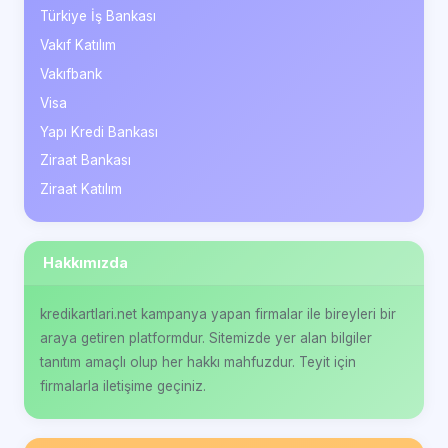
Türkiye İş Bankası
Vakıf Katılım
Vakıfbank
Visa
Yapı Kredi Bankası
Ziraat Bankası
Ziraat Katılım
Hakkımızda
kredikartlari.net kampanya yapan firmalar ile bireyleri bir
araya getiren platformdur. Sitemizde yer alan bilgiler
tanıtım amaçlı olup her hakkı mahfuzdur. Teyit için
firmalarla iletişime geçiniz.