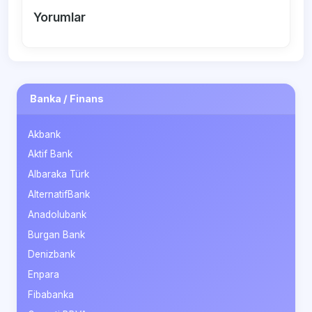
Yorumlar
Banka / Finans
Akbank
Aktif Bank
Albaraka Türk
AlternatifBank
Anadolubank
Burgan Bank
Denizbank
Enpara
Fibabanka