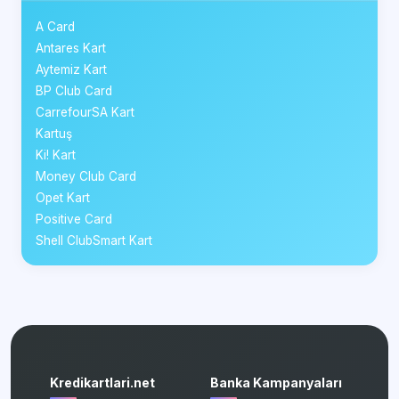
A Card
Antares Kart
Aytemiz Kart
BP Club Card
CarrefourSA Kart
Kartuş
Ki! Kart
Money Club Card
Opet Kart
Positive Card
Shell ClubSmart Kart
Kredikartlari.net
Banka Kampanyaları