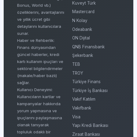
Kuveyt Türk
Bonus, World vb.)
Mastercard
özelliklerini, avantajlarını
ve yıllık ücret gibi
N Kolay
detaylarını kullanıcılara
Odeabank
sunar.
ON Dijital
Haber ve Rehberlik:
QNB Finansbank
Finans dünyasından
güncel haberler, kredi
Şekerbank
kartı kullanım ipuçları ve
TEB
sektörel bilgilendirmeler
TROY
(makale/haber bazlı)
Türkiye Finans
sağlar.
Kullanıcı Deneyimi:
Türkiye İş Bankası
Kullanıcıların kartlar ve
Vakıf Katılım
kampanyalar hakkında
Vakıfbank
yorum yapmasına ve
Visa
ipuçlarını paylaşmasına
olanak tanıyarak
Yapı Kredi Bankası
topluluk odaklı bir
Ziraat Bankası