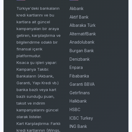
Türkiye'deki bankaların
Akbank
kredi kartlarını ve bu
Aktif Bank
kartlara ait güncel
Albaraka Türk
kampanyaları bir araya
AlternatifBank
getiren, karşılaştırma ve
bilgilendirme odaklı bir
Anadolubank
finansal içerik
Burgan Bank
platformudur.
Denizbank
Kısaca şu işleri yapar:
Enpara
Kampanya Takibi:
Fibabanka
Bankaların (Akbank,
Garanti, Yapı Kredi vb.)
Garanti BBVA
banka bazlı veya kart
Getirfinans
bazlı sunduğu puan,
Halkbank
taksit ve indirim
HSBC
kampanyalarını güncel
olarak listeler.
ICBC Turkey
Kart Karşılaştırma: Farklı
ING Bank
kredi kartlarının (Wings,