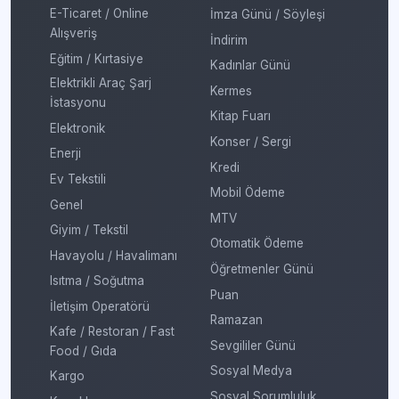
E-Ticaret / Online
İmza Günü / Söyleşi
Alışveriş
İndirim
Eğitim / Kırtasiye
Kadınlar Günü
Elektrikli Araç Şarj
Kermes
İstasyonu
Kitap Fuarı
Elektronik
Konser / Sergi
Enerji
Kredi
Ev Tekstili
Mobil Ödeme
Genel
MTV
Giyim / Tekstil
Otomatik Ödeme
Havayolu / Havalimanı
Öğretmenler Günü
Isıtma / Soğutma
Puan
İletişim Operatörü
Ramazan
Kafe / Restoran / Fast
Sevgililer Günü
Food / Gıda
Sosyal Medya
Kargo
Sosyal Sorumluluk