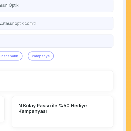
asun Optik
atasunoptik.com.tr
Finansbank
kampanya
N Kolay Passo ile %50 Hediye
Kampanyası