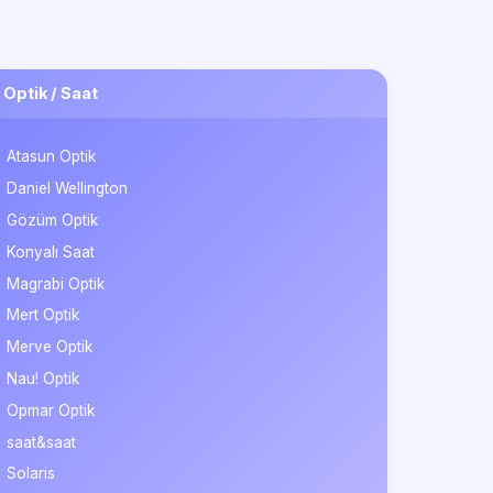
Optik / Saat
Atasun Optik
Daniel Wellington
Gözüm Optik
Konyalı Saat
Magrabi Optik
Mert Optik
Merve Optik
Nau! Optik
Opmar Optik
saat&saat
Solaris