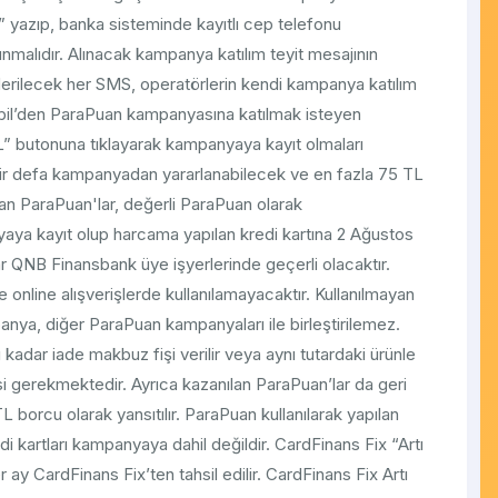
yazıp, banka sisteminde kayıtlı cep telefonu
malıdır. Alınacak kampanya katılım teyit mesajının
erilecek her SMS, operatörlerin kendi kampanya katılım
Mobil’den ParaPuan kampanyasına katılmak isteyen
 butonuna tıklayarak kampanyaya kayıt olmaları
a bir defa kampanyadan yararlanabilecek ve en fazla 75 TL
an ParaPuan'lar, değerli ParaPuan olarak
aya kayıt olup harcama yapılan kredi kartına 2 Ağustos
 QNB Finansbank üye işyerlerinde geçerli olacaktır.
 online alışverişlerde kullanılamayacaktır. Kullanılmayan
panya, diğer ParaPuan kampanyaları ile birleştirilemez.
ı kadar iade makbuz fişi verilir veya aynı tutardaki ürünle
mesi gerekmektedir. Ayrıca kazanılan ParaPuan’lar da geri
 TL borcu olarak yansıtılır. ParaPuan kullanılarak yapılan
 kartları kampanyaya dahil değildir. CardFinans Fix “Artı
 ay CardFinans Fix’ten tahsil edilir. CardFinans Fix Artı