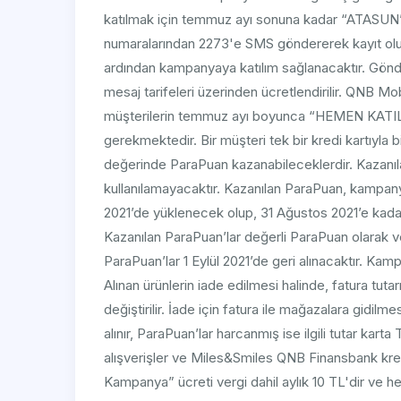
katılmak için temmuz ayı sonuna kadar “ATASUN” 
numaralarından 2273'e SMS göndererek kayıt olun
ardından kampanyaya katılım sağlanacaktır. Gönd
mesaj tarifeleri üzerinden ücretlendirilir. QNB 
müşterilerin temmuz ayı boyunca “HEMEN KATIL”
gerekmektedir. Bir müşteri tek bir kredi kartıyl
değerinde ParaPuan kazanabileceklerdir. Kazanıl
kullanılamayacaktır. Kazanılan ParaPuan, kampany
2021’de yüklenecek olup, 31 Ağustos 2021’e kadar
Kazanılan ParaPuan’lar değerli ParaPuan olarak ve
ParaPuan’lar 1 Eylül 2021’de geri alınacaktır. Kam
Alınan ürünlerin iade edilmesi halinde, fatura tutar
değiştirilir. İade için fatura ile mağazalara gidil
alınır, ParaPuan’lar harcanmış ise ilgili tutar karta
alışverişler ve Miles&Smiles QNB Finansbank kredi
Kampanya” ücreti vergi dahil aylık 10 TL'dir ve her