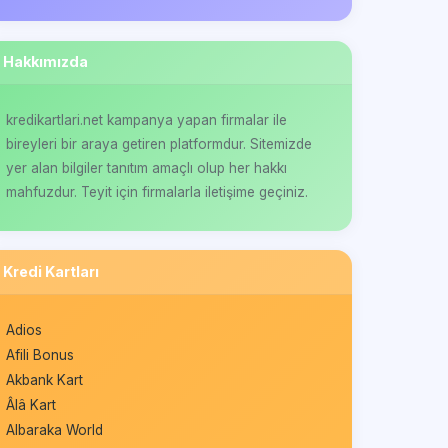
Hakkımızda
kredikartlari.net kampanya yapan firmalar ile
bireyleri bir araya getiren platformdur. Sitemizde
yer alan bilgiler tanıtım amaçlı olup her hakkı
mahfuzdur. Teyit için firmalarla iletişime geçiniz.
Kredi Kartları
Adios
Afili Bonus
Akbank Kart
Âlâ Kart
Albaraka World