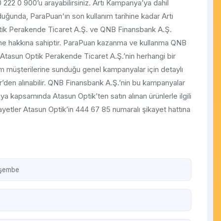
222 0 900’u arayabilirsiniz. Artı Kampanya’ya dahil
ğunda, ParaPuan'ın son kullanım tarihine kadar Artı
ik Perakende Ticaret A.Ş. ve QNB Finansbank A.Ş.
rme hakkına sahiptir. ParaPuan kazanma ve kullanma QNB
Atasun Optik Perakende Ticaret A.Ş.’nin herhangi bir
m müşterilerine sunduğu genel kampanyalar için detaylı
’den alınabilir. QNB Finansbank A.Ş.’nin bu kampanyalar
ya kapsamında Atasun Optik’ten satın alınan ürünlerle ilgili
kayetler Atasun Optik’in 444 67 85 numaralı şikayet hattına
rşembe