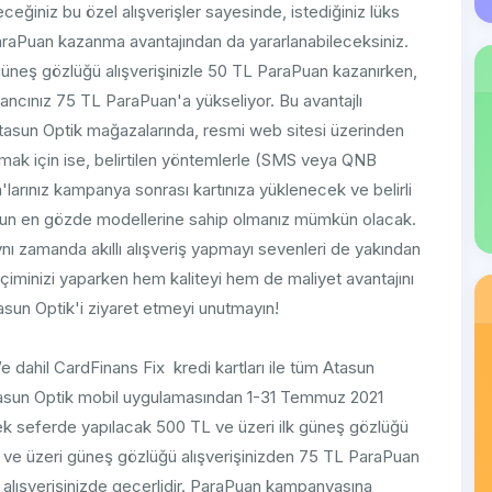
ceğiniz bu özel alışverişler sayesinde, istediğiniz lüks
raPuan kazanma avantajından da yararlanabileceksiniz.
üneş gözlüğü alışverişinizle 50 TL ParaPuan kazanırken,
zancınız 75 TL ParaPuan'a yükseliyor. Bu avantajlı
tasun Optik mağazalarında, resmi web sitesi üzerinden
ak için ise, belirtilen yöntemlerle (SMS veya QNB
larınız kampanya sonrası kartınıza yüklenecek ve belirli
onun en gözde modellerine sahip olmanız mümkün olacak.
aynı zamanda akıllı alışveriş yapmayı sevenleri de yakından
seçiminizi yaparken hem kaliteyi hem de maliyet avantajını
Atasun Optik'i ziyaret etmeyi unutmayın!
’e dahil CardFinans Fix kredi kartları ile tüm Atasun
tasun Optik mobil uygulamasından 1-31 Temmuz 2021
ek seferde yapılacak 500 TL ve üzeri ilk güneş gözlüğü
L ve üzeri güneş gözlüğü alışverişinizden 75 TL ParaPuan
lışverişinizde geçerlidir. ParaPuan kampanyasına