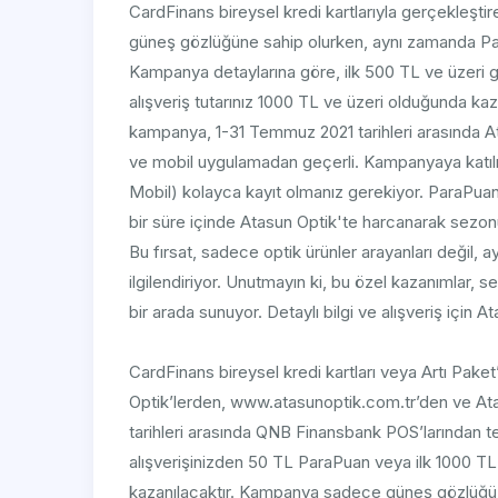
CardFinans bireysel kredi kartlarıyla gerçekleştire
güneş gözlüğüne sahip olurken, aynı zamanda Pa
Kampanya detaylarına göre, ilk 500 TL ve üzeri g
alışveriş tutarınız 1000 TL ve üzeri olduğunda ka
kampanya, 1-31 Temmuz 2021 tarihleri arasında A
ve mobil uygulamadan geçerli. Kampanyaya katılm
Mobil) kolayca kayıt olmanız gerekiyor. ParaPuan'
bir süre içinde Atasun Optik'te harcanarak sez
Bu fırsat, sadece optik ürünler arayanları değil, 
ilgilendiriyor. Unutmayın ki, bu özel kazanımlar, 
bir arada sunuyor. Detaylı bilgi ve alışveriş için 
CardFinans bireysel kredi kartları veya Artı Paket
Optik’lerden, www.atasunoptik.com.tr’den ve A
tarihleri arasında QNB Finansbank POS’larından t
alışverişinizden 50 TL ParaPuan veya ilk 1000 T
kazanılacaktır. Kampanya sadece güneş gözlüğü a