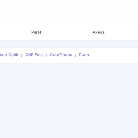
Paraf
Axess
sun Optik
QNB First
CardFinans
Puan