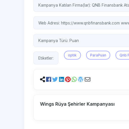
Kampanya Katılan Firma(lar):
QNB Finansbank
At
Web Adresi:
https://www.qnbfinansbank.com
www.
Kampanya Türü:
Puan
optik
ParaPuan
Qnb 
Etiketler:
Wings Rüya Şehirler Kampanyası