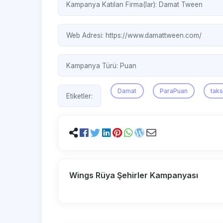
Kampanya Katılan Firma(lar):
Damat Tween
Web Adresi:
https://www.damattween.com/
Kampanya Türü:
Puan
Damat
ParaPuan
taks
Etiketler:
Wings Rüya Şehirler Kampanyası