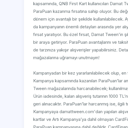
kapsamında, QNB First Kart kullanıcıları Damat T
ParaPuan kazanma fırsatına sahip oluyor. Bu değe
dönem için avantajlı bir şekilde kullanılabilecek.
da kampanyanın önemli detayları arasında yer alıyo
fırsat yaratıyor. Bu özel fırsat, Damat Tween'in ş
bir araya getiriyor. ParaPuan avantajlarını ve ta
de tarzınıza yakışır alışverişler yapabilirsiniz. D
mağazalarına uğramayı unutmayın!
Kampanyadan bir kez yararlanılabilecek olup, en 
Kampanya kapsamında kazanılan ParaPuan’lar a
Tween mağazalarında harcanabilecek; kullanılmaya
Ürün iadesinde, kalan alışveriş tutarının 1000 T
geri alınacaktır. ParaPuan’lar harcanmış ise, ilgili
Kampanyaya damattween.com'dan yapılan alışverişler
kartlar ve Artı Kampanya’ya dahil olmayan CardFi
ParaPuan kampanyasına dahil değildir. CardFinans 