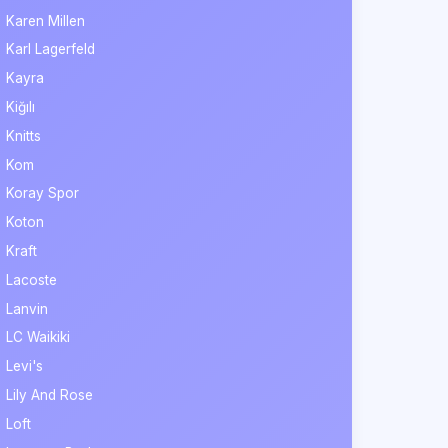
Karen Millen
Karl Lagerfeld
Kayra
Kiğılı
Knitts
Kom
Koray Spor
Koton
Kraft
Lacoste
Lanvin
LC Waikiki
Levi's
Lily And Rose
Loft