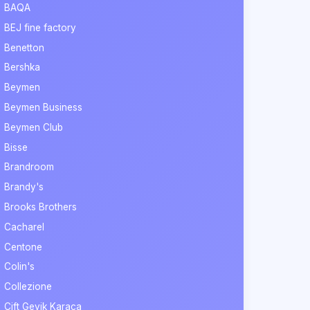
BAQA
BEJ fine factory
Benetton
Bershka
Beymen
Beymen Business
Beymen Club
Bisse
Brandroom
Brandy's
Brooks Brothers
Cacharel
Centone
Colin's
Collezione
Çift Geyik Karaca