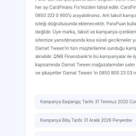
her ay CardFinans Fix’inizden tahsil edilir. CardF
0850 222 0 900’ü arayabilirsiniz. Artı taksit kampa
isteği doğrultusunda eklenecektir. ParaPuan kullan
değildir. Üye marka, taksit ve kampanya içerikler
sitemize yansıtılmasında kısa süreli gecikmeler 
Damat Tween’in tüm müşterilerine sunduğu kampa
alınabilir. QNB Finansbank’ın bu kampanyalar ile 
kapsamında Damat Tween mağazalarından satın alına
ve şikayetler Damat Tween ‘in 0850 800 23 03 numa
Kampanya Başlangıç Tarihi: 31 Temmuz 2020 C
Kampanya Bitiş Tarihi: 31 Aralık 2026 Perşembe