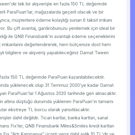
ween'de tek bir alışverişle en fazla 150 TL değerinde
rli ParaPuan'lar, mağazalarda geçerli olacak ve bir
 Ayrıca, müşterilere ödeme kolaylığı sunan 6 taksit imkanı
r. Bu çift avantaj, gardırobunuzu yenilemek için ideal bir
ıklığı ile QNB Finansbank'ın avantajlı ödeme seçeneklerini
ksit imkanlarını değerlendirerek, hem bütçenize dost hem
etaylı bilgilere ve alışveriş yapabileceğiniz Damat Tween
fazla 150 TL değerinde ParaPuan kazanılabilecektir.
nında yüklenecek olup 31 Temmuz 2020’ye kadar Damat
n ParaPuan'lar 1 Ağustos 2020 tarihinde geri alınacaktır.
L’nin altına düştüğü durumda yüklenen ParaPuan'ın tamamı
 tutar ekstreye TL borcu olarak yansıtılacaktır.
 dahil değildir. Ticari kartlar, banka kartları, sanal
nans Fix’ler, QNB Finansbank Miles&Smiles kredi kartları
Fix “Artı Kampanya” ücreti vergi dahil aylık 10 TL'dir ve