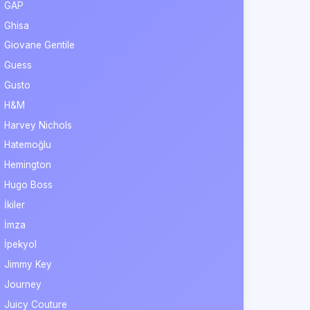
GAP
Ghisa
Giovane Gentile
Guess
Gusto
H&M
Harvey Nichols
Hatemoğlu
Hemington
Hugo Boss
İkiler
İmza
İpekyol
Jimmy Key
Journey
Juicy Couture