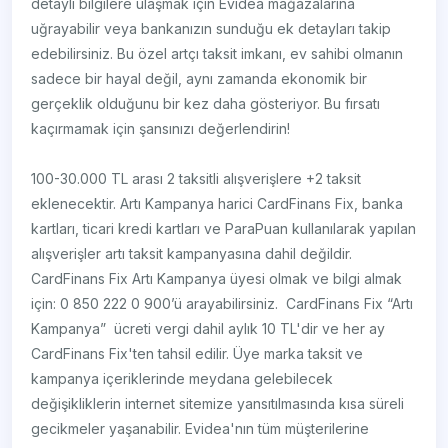
detaylı bilgilere ulaşmak için Evidea mağazalarına
uğrayabilir veya bankanızın sunduğu ek detayları takip
edebilirsiniz. Bu özel artçı taksit imkanı, ev sahibi olmanın
sadece bir hayal değil, aynı zamanda ekonomik bir
gerçeklik olduğunu bir kez daha gösteriyor. Bu fırsatı
kaçırmamak için şansınızı değerlendirin!
100-30.000 TL arası 2 taksitli alışverişlere +2 taksit
eklenecektir. Artı Kampanya harici CardFinans Fix, banka
kartları, ticari kredi kartları ve ParaPuan kullanılarak yapılan
alışverişler artı taksit kampanyasına dahil değildir.
CardFinans Fix Artı Kampanya üyesi olmak ve bilgi almak
için: 0 850 222 0 900’ü arayabilirsiniz. CardFinans Fix “Artı
Kampanya” ücreti vergi dahil aylık 10 TL'dir ve her ay
CardFinans Fix'ten tahsil edilir. Üye marka taksit ve
kampanya içeriklerinde meydana gelebilecek
değişikliklerin internet sitemize yansıtılmasında kısa süreli
gecikmeler yaşanabilir. Evidea'nın tüm müşterilerine