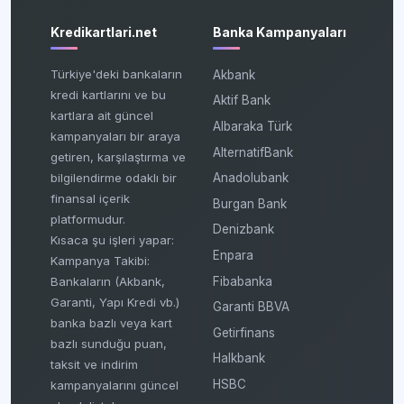
Kredikartlari.net
Banka Kampanyaları
Türkiye'deki bankaların
Akbank
kredi kartlarını ve bu
Aktif Bank
kartlara ait güncel
Albaraka Türk
kampanyaları bir araya
AlternatifBank
getiren, karşılaştırma ve
bilgilendirme odaklı bir
Anadolubank
finansal içerik
Burgan Bank
platformudur.
Denizbank
Kısaca şu işleri yapar:
Enpara
Kampanya Takibi:
Fibabanka
Bankaların (Akbank,
Garanti, Yapı Kredi vb.)
Garanti BBVA
banka bazlı veya kart
Getirfinans
bazlı sunduğu puan,
Halkbank
taksit ve indirim
HSBC
kampanyalarını güncel