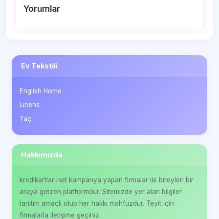
Yorumlar
Ev Tekstili
English Home
Linens
Taç
Hakkımızda
kredikartlari.net kampanya yapan firmalar ile bireyleri bir
araya getiren platformdur. Sitemizde yer alan bilgiler
tanıtım amaçlı olup her hakkı mahfuzdur. Teyit için
firmalarla iletişime geçiniz.