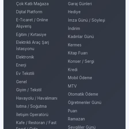
Çok Katlı Mağaza
Garaj Günleri
Dijital Platform
Hediye
E-Ticaret / Online
İmza Günü / Söyleşi
Alışveriş
İndirim
Eğitim / Kırtasiye
Kadınlar Günü
Elektrikli Araç Şarj
Kermes
İstasyonu
Kitap Fuarı
Elektronik
Konser / Sergi
Enerji
Kredi
Ev Tekstili
Mobil Ödeme
Genel
MTV
Giyim / Tekstil
Otomatik Ödeme
Havayolu / Havalimanı
Öğretmenler Günü
Isıtma / Soğutma
Puan
İletişim Operatörü
Ramazan
Kafe / Restoran / Fast
Sevgililer Günü
Food / Gıda