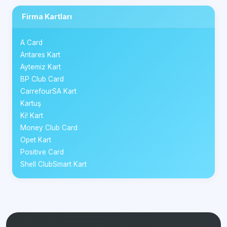
Firma Kartları
A Card
Antares Kart
Aytemiz Kart
BP Club Card
CarrefourSA Kart
Kartuş
Ki! Kart
Money Club Card
Opet Kart
Positive Card
Shell ClubSmart Kart