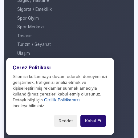
Sağlık / Hastane
Sigorta / Emeklilik
Spor Giyim
Spor Merkezi
Tasarım
Turizm / Seyahat
Ulaşım
Veteriner / Pet Shop
Çerez Politikası
Yapı Marketi
Sitemizi kullanmaya devam ederek, deneyiminizi
Yurt Dışı / Duty Free
geliştirmek, trafiğimizi analiz etmek ve
kişiselleştirilmiş reklamlar sunmak amacıyla
Hakkımızda
kullandığımız çerezleri kabul etmiş olursunuz.
Detaylı bilgi için
Gizlilik Politikamızı
İletişim
inceleyebilirsiniz.
Yasal Yükümlülük
Reddet
Kabul Et
Gizlilik Politikası