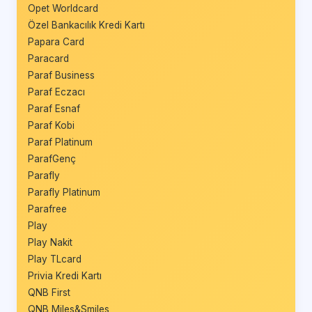
Opet Worldcard
Özel Bankacılık Kredi Kartı
Papara Card
Paracard
Paraf Business
Paraf Eczacı
Paraf Esnaf
Paraf Kobi
Paraf Platinum
ParafGenç
Parafly
Parafly Platinum
Parafree
Play
Play Nakit
Play TLcard
Privia Kredi Kartı
QNB First
QNB Miles&Smiles