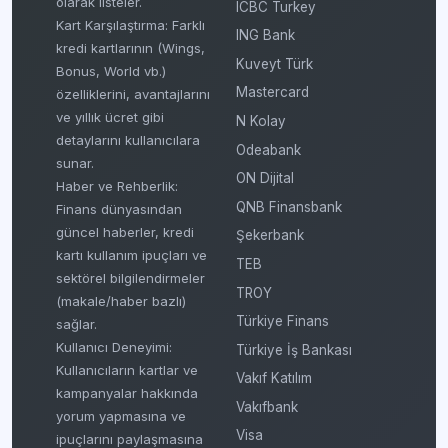
olarak listeler.
ICBC Turkey
Kart Karşılaştırma: Farklı
ING Bank
kredi kartlarının (Wings,
Kuveyt Türk
Bonus, World vb.)
Mastercard
özelliklerini, avantajlarını
ve yıllık ücret gibi
N Kolay
detaylarını kullanıcılara
Odeabank
sunar.
ON Dijital
Haber ve Rehberlik:
QNB Finansbank
Finans dünyasından
güncel haberler, kredi
Şekerbank
kartı kullanım ipuçları ve
TEB
sektörel bilgilendirmeler
TROY
(makale/haber bazlı)
Türkiye Finans
sağlar.
Kullanıcı Deneyimi:
Türkiye İş Bankası
Kullanıcıların kartlar ve
Vakıf Katılım
kampanyalar hakkında
Vakıfbank
yorum yapmasına ve
Visa
ipuçlarını paylaşmasına