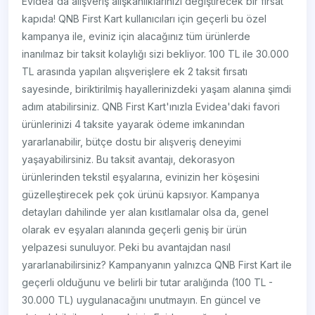
Evidea'da alışveriş alışkanlıklarınızı değiştirecek bir fırsat
kapıda! QNB First Kart kullanıcıları için geçerli bu özel
kampanya ile, eviniz için alacağınız tüm ürünlerde
inanılmaz bir taksit kolaylığı sizi bekliyor. 100 TL ile 30.000
TL arasında yapılan alışverişlere ek 2 taksit fırsatı
sayesinde, biriktirilmiş hayallerinizdeki yaşam alanına şimdi
adım atabilirsiniz. QNB First Kart'ınızla Evidea'daki favori
ürünlerinizi 4 taksite yayarak ödeme imkanından
yararlanabilir, bütçe dostu bir alışveriş deneyimi
yaşayabilirsiniz. Bu taksit avantajı, dekorasyon
ürünlerinden tekstil eşyalarına, evinizin her köşesini
güzelleştirecek pek çok ürünü kapsıyor. Kampanya
detayları dahilinde yer alan kısıtlamalar olsa da, genel
olarak ev eşyaları alanında geçerli geniş bir ürün
yelpazesi sunuluyor. Peki bu avantajdan nasıl
yararlanabilirsiniz? Kampanyanın yalnızca QNB First Kart ile
geçerli olduğunu ve belirli bir tutar aralığında (100 TL -
30.000 TL) uygulanacağını unutmayın. En güncel ve