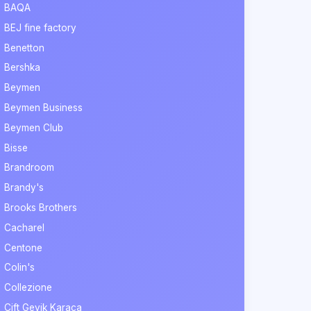
BAQA
BEJ fine factory
Benetton
Bershka
Beymen
Beymen Business
Beymen Club
Bisse
Brandroom
Brandy's
Brooks Brothers
Cacharel
Centone
Colin's
Collezione
Çift Geyik Karaca