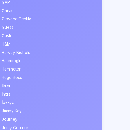
GAP
Ghisa
Giovane Gentile
Guess
Gusto
H&M
Harvey Nichols
Hatemoğlu
Hemington
Hugo Boss
İkiler
İmza
İpekyol
Jimmy Key
Journey
Juicy Couture