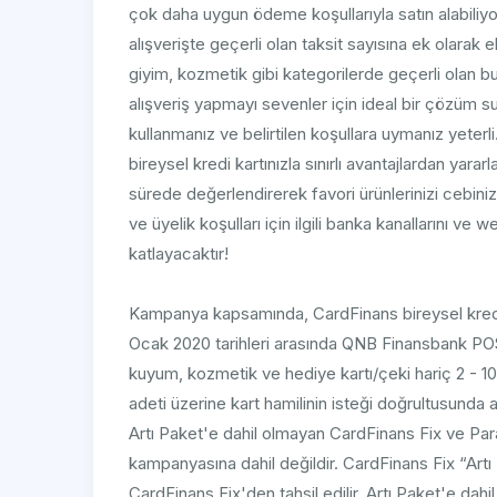
çok daha uygun ödeme koşullarıyla satın alabiliyor
alışverişte geçerli olan taksit sayısına ek olarak ek
giyim, kozmetik gibi kategorilerde geçerli olan
alışveriş yapmayı sevenler için ideal bir çözüm 
kullanmanız ve belirtilen koşullara uymanız yeterl
bireysel kredi kartınızla sınırlı avantajlardan yara
sürede değerlendirerek favori ürünlerinizi cebini
ve üyelik koşulları için ilgili banka kanallarını ve w
katlayacaktır!
Kampanya kapsamında, CardFinans bireysel kredi ka
Ocak 2020 tarihleri arasında QNB Finansbank POS
kuyum, kozmetik ve hediye kartı/çeki hariç 2 - 10 ar
adeti üzerine kart hamilinin isteği doğrultusunda art
Artı Paket'e dahil olmayan CardFinans Fix ve ParaPu
kampanyasına dahil değildir. CardFinans Fix “Artı P
CardFinans Fix'den tahsil edilir. Artı Paket'e dahil