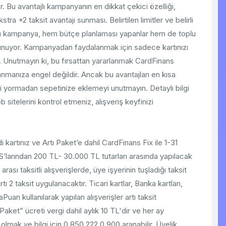
. Bu avantajlı kampanyanın en dikkat çekici özelliği,
stra +2 taksit avantajı sunması. Belirtilen limitler ve belirli
 bu kampanya, hem bütçe planlaması yapanlar hem de toplu
sunuyor. Kampanyadan faydalanmak için sadece kartınızı
i. Unutmayın ki, bu fırsattan yararlanmak CardFinans
rlanmanıza engel değildir. Ancak bu avantajları en kısa
zi yormadan sepetinize eklemeyi unutmayın. Detaylı bilgi
eb sitelerini kontrol etmeniz, alışveriş keyfinizi
rtınız ve Artı Paket’e dahil CardFinans Fix ile 1-31
’larından 200 TL- 30.000 TL tutarları arasında yapılacak
ası taksitli alışverişlerde, üye işyerinin tuşladığı taksit
ı 2 taksit uygulanacaktır. Ticari kartlar, Banka kartları,
an kullanılarak yapılan alışverişler artı taksit
aket” ücreti vergi dahil aylık 10 TL'dir ve her ay
 olmak ve bilgi için 0 850 222 0 900 aranabilir. Üyelik