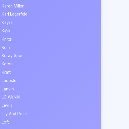
Karen Millen
Karl Lagerfeld
Kayra
Kiğılı
Knitts
Kom
Koray Spor
Koton
Kraft
Lacoste
Lanvin
LC Waikiki
Levi's
Lily And Rose
Loft