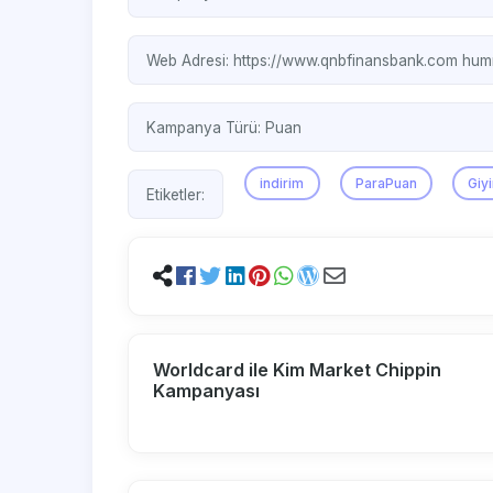
Web Adresi:
https://www.qnbfinansbank.com
humm
Kampanya Türü:
Puan
indirim
ParaPuan
Giy
Etiketler:
Worldcard ile Kim Market Chippin
Kampanyası