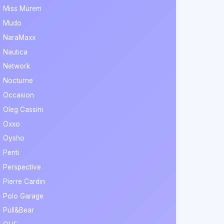
Miss Murem
Mudo
NaraMaxx
Nautica
Network
Nocturne
Occasion
Oleg Cassini
Oxxo
Oysho
Penti
Perspective
Pierre Cardin
Polo Garage
Pull&Bear