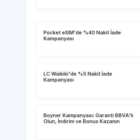
Pocket eSIM'de %40 Nakit İade
Kampanyası
LC Waikiki'de %5 Nakit İade
Kampanyası
Boyner Kampanyası: Garanti BBVA'lı
Olun, İndirim ve Bonus Kazanın