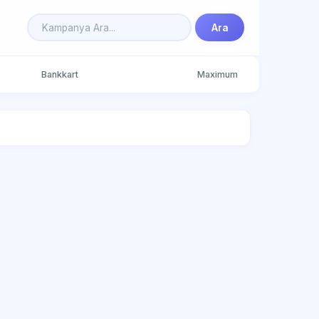
Ara
Bankkart
Maximum