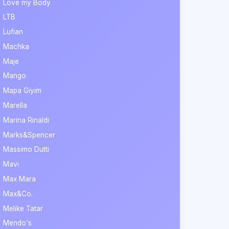
Love my Body
LTB
Lufian
Machka
Maje
Mango
Mapa Giyim
Marella
Marina Rinaldi
Marks&Spencer
Massimo Dutti
Mavi
Max Mara
Max&Co.
Melike Tatar
Mendo's