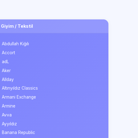
Giyim / Tekstil
Abdullah Kiğılı
Accort
adL
Aker
Allday
Altınyıldız Classics
Armani Exchange
Armine
Avva
Ayyıldız
Banana Republic