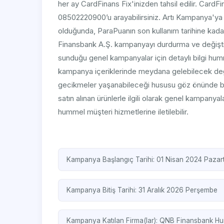
her ay CardFinans Fix'inizden tahsil edilir. CardF
08502220900’u arayabilirsiniz. Artı Kampanya'ya
olduğunda, ParaPuanın son kullanım tarihine ka
Finansbank A.Ş. kampanyayı durdurma ve değiştir
sunduğu genel kampanyalar için detaylı bilgi humm
kampanya içeriklerinde meydana gelebilecek değişi
gecikmeler yaşanabileceği hususu göz önünde 
satın alınan ürünlerle ilgili olarak genel kampanyal
hummel müşteri hizmetlerine iletilebilir.
Kampanya Başlangıç Tarihi: 01 Nisan 2024 Pazart
Kampanya Bitiş Tarihi: 31 Aralık 2026 Perşembe
Kampanya Katılan Firma(lar):
QNB Finansbank
Hu