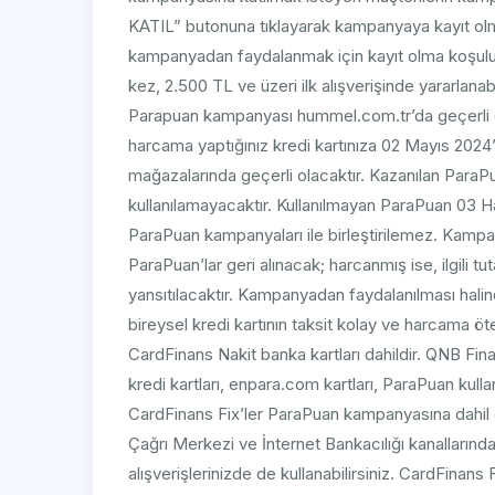
KATIL” butonuna tıklayarak kampanyaya kayıt olm
kampanyadan faydalanmak için kayıt olma koşulu 
kez, 2.500 TL ve üzeri ilk alışverişinde yararlan
Parapuan kampanyası hummel.com.tr’da geçerli d
harcama yaptığınız kredi kartınıza 02 Mayıs 20
mağazalarında geçerli olacaktır. Kazanılan ParaPu
kullanılamayacaktır. Kullanılmayan ParaPuan 03 H
ParaPuan kampanyaları ile birleştirilemez. Kampa
ParaPuan’lar geri alınacak; harcanmış ise, ilgili 
yansıtılacaktır. Kampanyadan faydalanılması hal
bireysel kredi kartının taksit kolay ve harcama 
CardFinans Nakit banka kartları dahildir. QNB Fi
kredi kartları, enpara.com kartları, ParaPuan kull
CardFinans Fix’ler ParaPuan kampanyasına dahil değ
Çağrı Merkezi ve İnternet Bankacılığı kanallarında
alışverişlerinizde de kullanabilirsiniz. CardFinans 