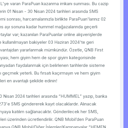
 TL'ye varan ParaPuan kazanma imkanı sunması. Bu cazip
rin 01 Nisan - 30 Nisan 2024 tarihleri arasında SMS
emi sonrası, harcamalarınızla birlikte ParaPuan'larınız 02
yıs ayı sonuna kadar hummel mağazalarında geçerli
ylar var; kazanılan ParaPuanlar online alışverişlerde
 kullanılmayan bakiyeler 03 Haziran 2024'te geri
 avantajdan yararlanmak mümkündür. Özetle, QNB First
yası, hem giyim hem de spor giyim kategorisinde
panyadan faydalanmak için belirlenen tarihlerde sisteme
ı geçmek yeterli. Bu fırsatı kaçırmayın ve hem giyim
ri en avantajlı şekilde edinin!
0 Nisan 2024 tarihleri arasında “HUMMEL” yazıp, banka
273'e SMS göndererek kayıt olacaklardır. Alınacak
nyaya katılım sağlanacaktır. Gönderilecek her SMS,
leri üzerinden ücretlendirilir. QNB Mobil’den ParaPuan
ampanya QNB Mobil/Diğer İşlemler/Kampanyalar “HEMEN