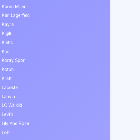
Karen Millen
Karl Lagerfeld
Kayra
Kiğılı
Knitts
Kom
Koray Spor
Koton
Kraft
Lacoste
Lanvin
LC Waikiki
Levi's
Lily And Rose
Loft