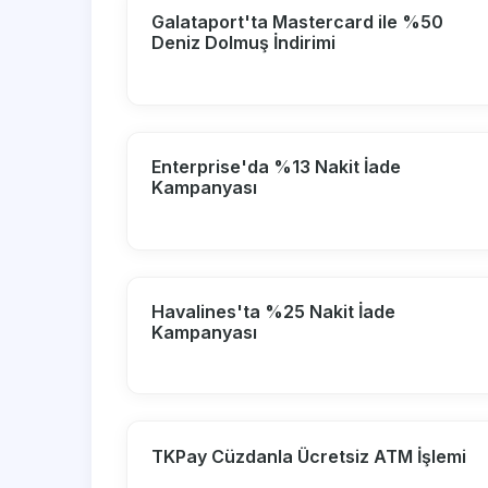
Galataport'ta Mastercard ile %50
Deniz Dolmuş İndirimi
Enterprise'da %13 Nakit İade
Kampanyası
Havalines'ta %25 Nakit İade
Kampanyası
TKPay Cüzdanla Ücretsiz ATM İşlemi