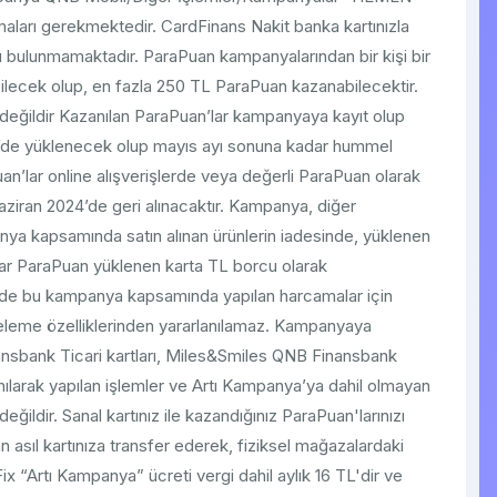
aları gerekmektedir. CardFinans Nakit banka kartınızla
bulunmamaktadır. ParaPuan kampanyalarından bir kişi bir
abilecek olup, en fazla 250 TL ParaPuan kazanabilecektir.
eğildir Kazanılan ParaPuan’lar kampanyaya kayıt olup
24’de yüklenecek olup mayıs ayı sonuna kadar hummel
an’lar online alışverişlerde veya değerli ParaPuan olarak
aziran 2024’de geri alınacaktır. Kampanya, diğer
nya kapsamında satın alınan ürünlerin iadesinde, yüklenen
tutar ParaPuan yüklenen karta TL borcu olarak
inde bu kampanya kapsamında yapılan harcamalar için
öteleme özelliklerinden yararlanılamaz. Kampanyaya
nansbank Ticari kartları, Miles&Smiles QNB Finansbank
anılarak yapılan işlemler ve Artı Kampanya’ya dahil olmayan
ildir. Sanal kartınız ile kazandığınız ParaPuan'larınızı
n asıl kartınıza transfer ederek, fiziksel mağazalardaki
Fix “Artı Kampanya” ücreti vergi dahil aylık 16 TL'dir ve