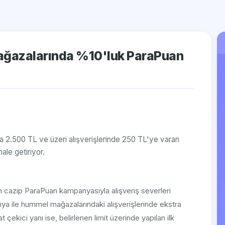
Mağazalarında %10'luk ParaPuan
da 2.500 TL ve üzeri alışverişlerinde 250 TL'ye varan
ale getiriyor.
n cazip ParaPuan kampanyasıyla alışveriş severleri
nya ile hummel mağazalarındaki alışverişlerinde ekstra
çekici yanı ise, belirlenen limit üzerinde yapılan ilk