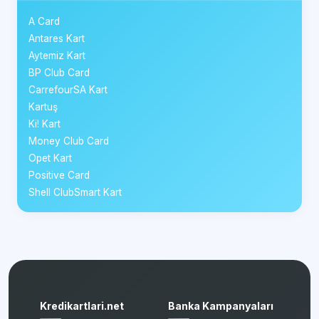
A Card
Antares Kart
Aytemiz Kart
BP Club Card
CarrefourSA Kart
Kartuş
Ki! Kart
Money Club Card
Opet Kart
Positive Card
Shell ClubSmart Kart
Kredikartlari.net
Banka Kampanyaları