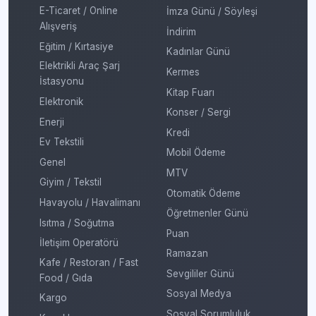
E-Ticaret / Online
İmza Günü / Söyleşi
Alışveriş
İndirim
Eğitim / Kırtasiye
Kadınlar Günü
Elektrikli Araç Şarj
Kermes
İstasyonu
Kitap Fuarı
Elektronik
Konser / Sergi
Enerji
Kredi
Ev Tekstili
Mobil Ödeme
Genel
MTV
Giyim / Tekstil
Otomatik Ödeme
Havayolu / Havalimanı
Öğretmenler Günü
Isıtma / Soğutma
Puan
İletişim Operatörü
Ramazan
Kafe / Restoran / Fast
Sevgililer Günü
Food / Gıda
Sosyal Medya
Kargo
Sosyal Sorumluluk