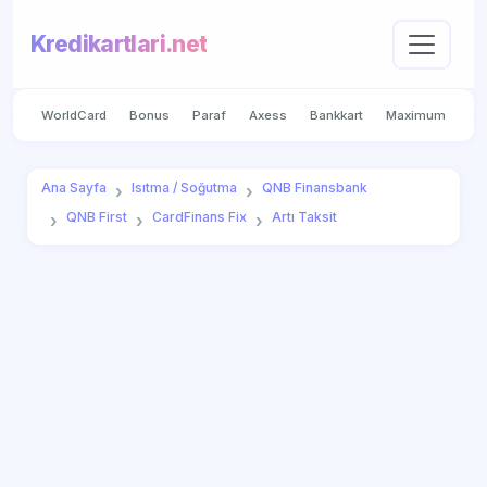
Kredikartlari.net
WorldCard
Bonus
Paraf
Axess
Bankkart
Maximum
Ana Sayfa
Isıtma / Soğutma
QNB Finansbank
QNB First
CardFinans Fix
Artı Taksit