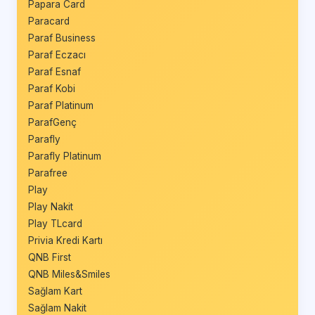
Papara Card
Paracard
Paraf Business
Paraf Eczacı
Paraf Esnaf
Paraf Kobi
Paraf Platinum
ParafGenç
Parafly
Parafly Platinum
Parafree
Play
Play Nakit
Play TLcard
Privia Kredi Kartı
QNB First
QNB Miles&Smiles
Sağlam Kart
Sağlam Nakit