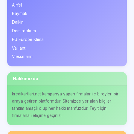
Airfel
Baymak
Daikin
Demirdöküm
FG Europe Klima
Vaillant
Viessmann
Hakkımızda
kredikartlari.net kampanya yapan firmalar ile bireyleri bir
araya getiren platformdur. Sitemizde yer alan bilgiler
tanıtım amaçlı olup her hakkı mahfuzdur. Teyit için
firmalarla iletişime geçiniz.