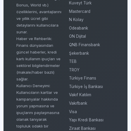
Kuveyt Türk
Bonus, World vb.)
Mastercard
özelliklerini, avantajlarını
ve yıllık ücret gibi
N Kolay
detaylarını kullanıcılara
Odeabank
sunar.
ON Dijital
Haber ve Rehberlik:
QNB Finansbank
Finans dünyasından
güncel haberler, kredi
Şekerbank
kartı kullanım ipuçları ve
TEB
sektörel bilgilendirmeler
TROY
(makale/haber bazlı)
Türkiye Finans
sağlar.
Kullanıcı Deneyimi:
Türkiye İş Bankası
Kullanıcıların kartlar ve
Vakıf Katılım
kampanyalar hakkında
Vakıfbank
yorum yapmasına ve
Visa
ipuçlarını paylaşmasına
olanak tanıyarak
Yapı Kredi Bankası
topluluk odaklı bir
Ziraat Bankası