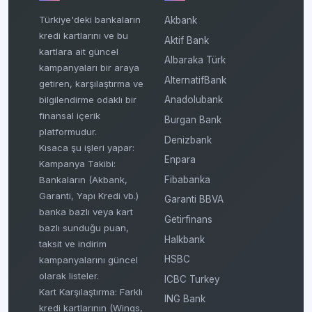
Türkiye'deki bankaların
Akbank
kredi kartlarını ve bu
Aktif Bank
kartlara ait güncel
Albaraka Türk
kampanyaları bir araya
AlternatifBank
getiren, karşılaştırma ve
bilgilendirme odaklı bir
Anadolubank
finansal içerik
Burgan Bank
platformudur.
Denizbank
Kısaca şu işleri yapar:
Enpara
Kampanya Takibi:
Fibabanka
Bankaların (Akbank,
Garanti, Yapı Kredi vb.)
Garanti BBVA
banka bazlı veya kart
Getirfinans
bazlı sunduğu puan,
Halkbank
taksit ve indirim
HSBC
kampanyalarını güncel
olarak listeler.
ICBC Turkey
Kart Karşılaştırma: Farklı
ING Bank
kredi kartlarının (Wings,