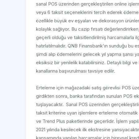
sanal POS üzerinden gerçekleştirilen online işle
veya 6 taksit seçeneklerini tercih ederek ödeme p
özellikle büyük ev eşyaları ve dekorasyon ürünler
kolaylık sağlıyor. Bu cazip fırsatı değerlendiri
geçerli olduğu ve taksitlendirilmiş harcamalarla ilgi
hatırlatılmalıdır. QNB Finansbank'ın sunduğu bu 
şimdi alıp ödemelerini gelecek yıl yapma şansı y
eksiksiz bir yenilelik katabilirsiniz. Detaylı bilg
kanallarına başvurulması tavsiye edilir.
Erteleme için mağazadaki satış görevlisi POS üz
girdikten sonra, banka tarafından sunulan POS ek
tuşlayacaktır. Sanal POS üzerinden gerçekleştiril
taksit kriterine uyan işlemlere erteleme otomat
ve Trend Plus paketlerinde geçerlidir. İşlem yapıla
2021 yılında kesilecek ilk ekstresine yansıyacak
kapsamında yapılan harcamalar için bireysel kredi