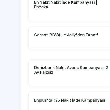
En Yakıt Nakit İade Kampanyası |
EnYakıt
Garanti BBVA ile Jolly'den Fırsat!
Denizbank Nakit Avans Kampanyası: 2
Ay Faizsiz!
Enplus'ta %5 Nakit İade Kampanyası