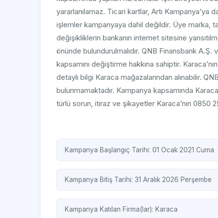
yararlanılamaz. Ticari kartlar, Artı Kampanya’ya 
işlemler kampanyaya dahil değildir. Üye marka, 
değişikliklerin bankanın internet sitesine yansıt
önünde bulundurulmalıdır. QNB Finansbank A.Ş. 
kapsamını değiştirme hakkına sahiptir. Karaca’nı
detaylı bilgi Karaca mağazalarından alınabilir. QNB
bulunmamaktadır. Kampanya kapsamında Karaca’dan 
türlü sorun, itiraz ve şikayetler Karaca’nın 0850 25
Kampanya Başlangıç Tarihi: 01 Ocak 2021 Cuma
Kampanya Bitiş Tarihi: 31 Aralık 2026 Perşembe
Kampanya Katılan Firma(lar):
Karaca