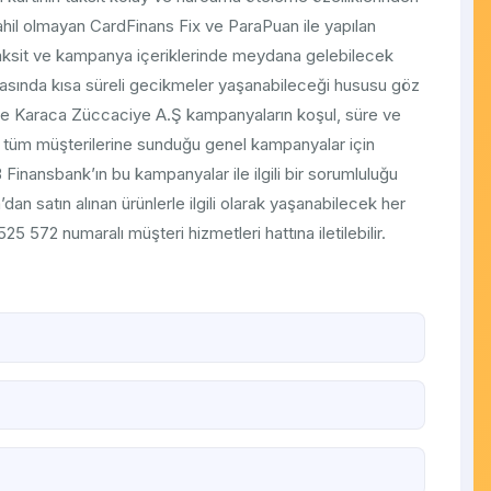
dahil olmayan CardFinans Fix ve ParaPuan ile yapılan
taksit ve kampanya içeriklerinde meydana gelebilecek
ılmasında kısa süreli gecikmeler yaşanabileceği hususu göz
ve Karaca Züccaciye A.Ş kampanyaların koşul, süre ve
n tüm müşterilerine sunduğu genel kampanyalar için
 Finansbank’ın bu kampanyalar ile ilgili bir sorumluluğu
satın alınan ürünlerle ilgili olarak yaşanabilecek her
25 572 numaralı müşteri hizmetleri hattına iletilebilir.