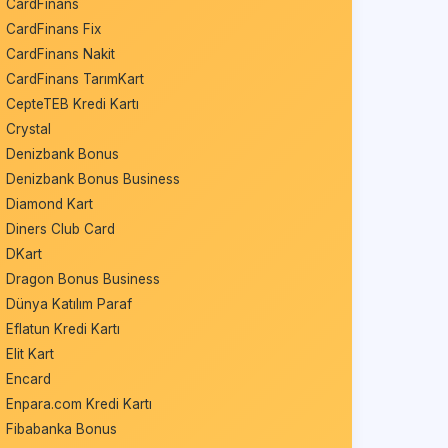
CardFinans
CardFinans Fix
CardFinans Nakit
CardFinans TarımKart
CepteTEB Kredi Kartı
Crystal
Denizbank Bonus
Denizbank Bonus Business
Diamond Kart
Diners Club Card
DKart
Dragon Bonus Business
Dünya Katılım Paraf
Eflatun Kredi Kartı
Elit Kart
Encard
Enpara.com Kredi Kartı
Fibabanka Bonus