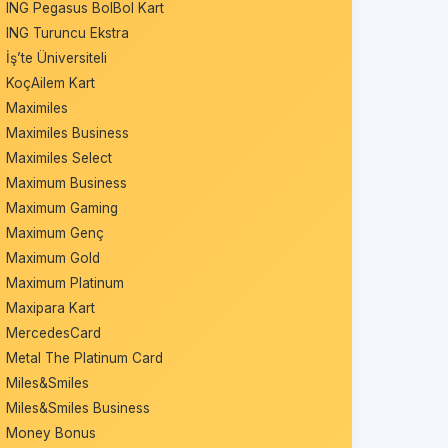
ING Pegasus BolBol Kart
ING Turuncu Ekstra
İş’te Üniversiteli
KoçAilem Kart
Maximiles
Maximiles Business
Maximiles Select
Maximum Business
Maximum Gaming
Maximum Genç
Maximum Gold
Maximum Platinum
Maxipara Kart
MercedesCard
Metal The Platinum Card
Miles&Smiles
Miles&Smiles Business
Money Bonus