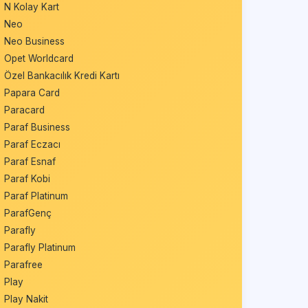
N Kolay Kart
Neo
Neo Business
Opet Worldcard
Özel Bankacılık Kredi Kartı
Papara Card
Paracard
Paraf Business
Paraf Eczacı
Paraf Esnaf
Paraf Kobi
Paraf Platinum
ParafGenç
Parafly
Parafly Platinum
Parafree
Play
Play Nakit