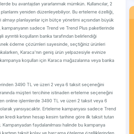
mlerde bu avantajdan yararlanmak mümkün. Kullanıcılar, 2
lanlarını yeniden düzenleyebiliyor. Bu erteleme özelliği,
i almayı planlayanlar için bütçe yönetimi açısından büyük
rken, kampanyanın sadece Trend ve Trend Plus paketlerinde
li ayrıntılı koşulların banka tarafından belirlendiği
esnek ödeme çözümleri sayesinde, seçtiğiniz ürünleri
akalarken, Karaca'nın geniş ürün yelpazesiyle evinize
i ve kampanya koşulları için Karaca mağazalarına veya banka
erinden 3490 TL ve üzeri 2 veya 6 taksit seçeneğini
ranında müşteri tercihine istinaden erteleme seçeneğini
en online işlemlerde 3490 TL ve üzeri 2 taksit veya 6
ik olarak yansıyacaktır. Erteleme kampanyası sadece Trend
n kredi kartının hesap kesim tarihine göre ilk taksit tutarı
tır. Kampanyadan faydalanılması halinde bu kampanya
 kartının taksit kolay ve harcama öteleme özelliklerinden