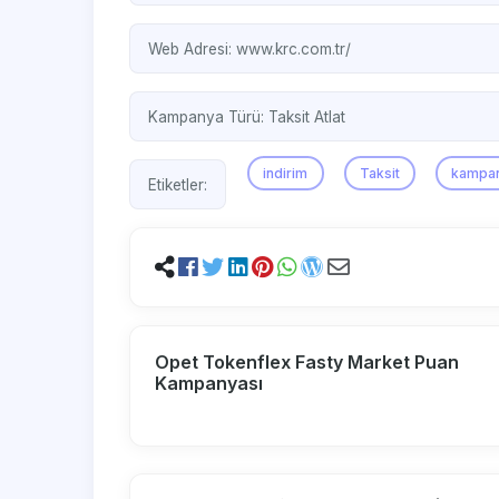
Web Adresi:
www.krc.com.tr/
Kampanya Türü:
Taksit Atlat
indirim
Taksit
kampa
Etiketler:
Opet Tokenflex Fasty Market Puan
Kampanyası