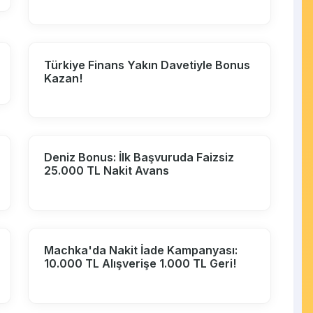
Türkiye Finans Yakın Davetiyle Bonus
Kazan!
Deniz Bonus: İlk Başvuruda Faizsiz
25.000 TL Nakit Avans
Machka'da Nakit İade Kampanyası:
10.000 TL Alışverişe 1.000 TL Geri!