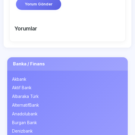
Yorum Gönder
Yorumlar
Banka / Finans
Akbank
Aktif Bank
Albaraka Türk
AlternatifBank
Anadolubank
Burgan Bank
Denizbank