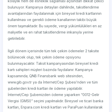
kolaylık hem de esneklik sağlaması açısından dikkat çekici
bulunuyor. Kampanya detayları dahilinde, taksitlendirme
avantajlarından faydalanmak için bireysel kredi kartlarının
kullanılması ve gerekli ödeme kanallarının takibi büyük
önem taşımaktadır. Bu sayede, vergi yükümlülükleri en az
maliyetle ve en rahat taksitlendirme imkanıyla yerine
getirilebilir.
İlgili dönem içerisinde tüm tek çekim ödemeler 2 taksite
bölünecek olup, tek çekim ödeme opsiyonu
bulunmayacaktır. Taksit kampanyasından bireysel kredi
kartı sahipleri müşteri bazında faydalanır. Kampanya
kapsamında; QNB Finansbank web sitesinden,
www.gib.gov.tr ya da İnternet/Cep Şubesi’nden ve tüm
şubelerden kredi kartları ile ödeme yapılabilir.
İnternet/Cep Şubemizden ödeme yaparken “0012-Gelir
Vergisi (GMSI)” seçimi yapılmalıdır. Bireysel ve ticari banka
kartları, Enpara.com kredi kartları ve ParaPuan kullanılarak