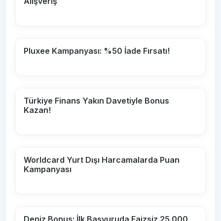
Alışveriş
Pluxee Kampanyası: %50 İade Fırsatı!
Türkiye Finans Yakın Davetiyle Bonus
Kazan!
Worldcard Yurt Dışı Harcamalarda Puan
Kampanyası
Deniz Bonus: İlk Başvuruda Faizsiz 25.000