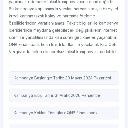
yapılacak ödemeler taksit kampanyalarına dahil değildir.
Bu kampanya kapsamında yapılan harcamalar için bireysel
kredi kartının taksit kolay ve harcama öteleme
özelliklerinden yararlanılamaz. Taksit bilgileri ile kampanya
içeriklerinde meydana gelebilecek değişikliklerin internet
sitemize yansıtılmasında kısa süreli gecikmeler yaşanabilir.
QNB Finansbank ticari kredi kartları ile yapılacak Kira Gelir
Vergisi ödemeleri de ücretsiz taksit kampanyasına dahildir.
Kampanya Başlangıç Tarihi: 20 Mayıs 2024 Pazartesi
Kampanya Bitiş Tarihi: 31 Aralık 2026 Perşembe
Kampanya Katılan Firma(lar):
QNB Finansbank