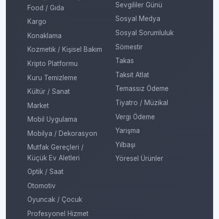
Sevgililer Günü
Food / Gıda
Sosyal Medya
Kargo
Sosyal Sorumluluk
Konaklama
Sömestir
Kozmetik / Kişisel Bakım
Takas
Kripto Platformu
Taksit Atlat
Kuru Temizleme
Temassız Ödeme
Kültür / Sanat
Tiyatro / Müzikal
Market
Vergi Ödeme
Mobil Uygulama
Yarışma
Mobilya / Dekorasyon
Yılbaşı
Mutfak Gereçleri /
Küçük Ev Aletleri
Yöresel Ürünler
Optik / Saat
Otomotiv
Oyuncak / Çocuk
Profesyonel Hizmet