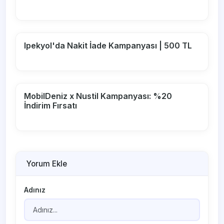
Ipekyol'da Nakit İade Kampanyası | 500 TL
MobilDeniz x Nustil Kampanyası: %20
İndirim Fırsatı
Yorum Ekle
Adınız