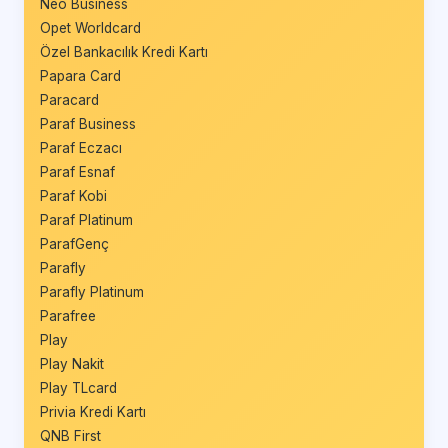
Neo Business
Opet Worldcard
Özel Bankacılık Kredi Kartı
Papara Card
Paracard
Paraf Business
Paraf Eczacı
Paraf Esnaf
Paraf Kobi
Paraf Platinum
ParafGenç
Parafly
Parafly Platinum
Parafree
Play
Play Nakit
Play TLcard
Privia Kredi Kartı
QNB First