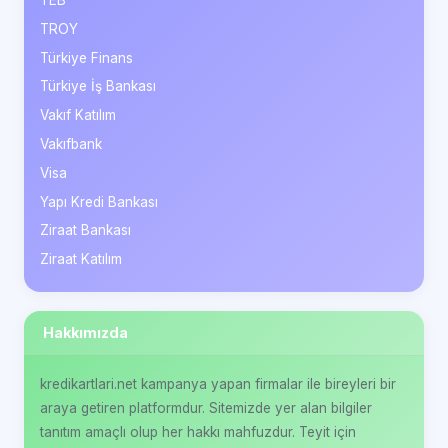
TEB
TROY
Türkiye Finans
Türkiye İş Bankası
Vakıf Katılım
Vakıfbank
Visa
Yapı Kredi Bankası
Ziraat Bankası
Ziraat Katılım
Hakkımızda
kredikartlari.net kampanya yapan firmalar ile bireyleri bir
araya getiren platformdur. Sitemizde yer alan bilgiler
tanıtım amaçlı olup her hakkı mahfuzdur. Teyit için