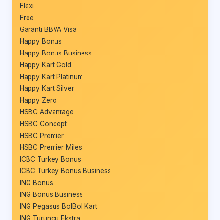
Flexi
Free
Garanti BBVA Visa
Happy Bonus
Happy Bonus Business
Happy Kart Gold
Happy Kart Platinum
Happy Kart Silver
Happy Zero
HSBC Advantage
HSBC Concept
HSBC Premier
HSBC Premier Miles
ICBC Turkey Bonus
ICBC Turkey Bonus Business
ING Bonus
ING Bonus Business
ING Pegasus BolBol Kart
ING Turuncu Ekstra