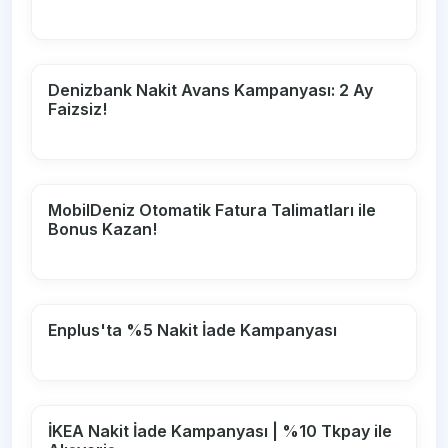
Denizbank Nakit Avans Kampanyası: 2 Ay
Faizsiz!
MobilDeniz Otomatik Fatura Talimatları ile
Bonus Kazan!
Enplus'ta %5 Nakit İade Kampanyası
İKEA Nakit İade Kampanyası | %10 Tkpay ile