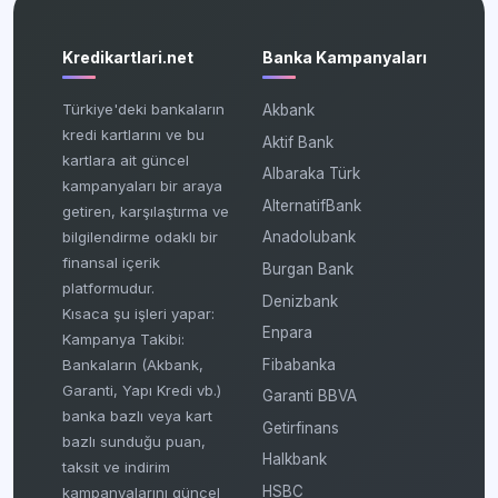
Kredikartlari.net
Banka Kampanyaları
Türkiye'deki bankaların
Akbank
kredi kartlarını ve bu
Aktif Bank
kartlara ait güncel
Albaraka Türk
kampanyaları bir araya
AlternatifBank
getiren, karşılaştırma ve
bilgilendirme odaklı bir
Anadolubank
finansal içerik
Burgan Bank
platformudur.
Denizbank
Kısaca şu işleri yapar:
Enpara
Kampanya Takibi:
Fibabanka
Bankaların (Akbank,
Garanti, Yapı Kredi vb.)
Garanti BBVA
banka bazlı veya kart
Getirfinans
bazlı sunduğu puan,
Halkbank
taksit ve indirim
HSBC
kampanyalarını güncel