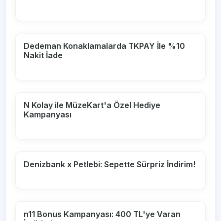
Dedeman Konaklamalarda TKPAY İle %10
Nakit İade
N Kolay ile MüzeKart'a Özel Hediye
Kampanyası
Denizbank x Petlebi: Sepette Sürpriz İndirim!
n11 Bonus Kampanyası: 400 TL'ye Varan