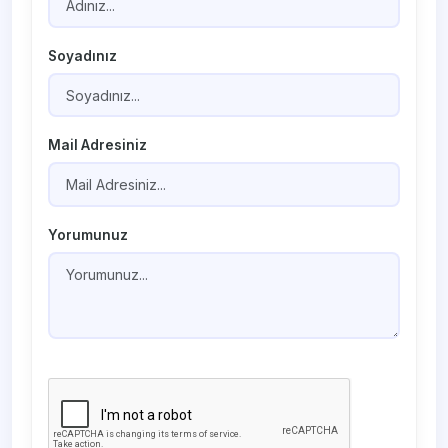
Soyadınız
Mail Adresiniz
Yorumunuz