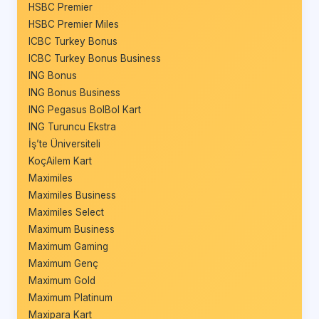
HSBC Premier
HSBC Premier Miles
ICBC Turkey Bonus
ICBC Turkey Bonus Business
ING Bonus
ING Bonus Business
ING Pegasus BolBol Kart
ING Turuncu Ekstra
İş’te Üniversiteli
KoçAilem Kart
Maximiles
Maximiles Business
Maximiles Select
Maximum Business
Maximum Gaming
Maximum Genç
Maximum Gold
Maximum Platinum
Maxipara Kart