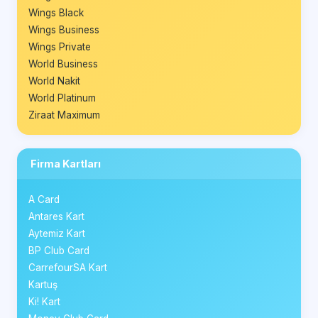
Wings Black
Wings Business
Wings Private
World Business
World Nakit
World Platinum
Ziraat Maximum
Firma Kartları
A Card
Antares Kart
Aytemiz Kart
BP Club Card
CarrefourSA Kart
Kartuş
Ki! Kart