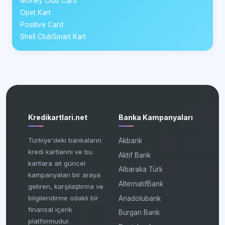
Money Club Card
Opet Kart
Positive Card
Shell ClubSmart Kart
Kredikartlari.net
Banka Kampanyaları
Türkiye'deki bankaların
Akbank
kredi kartlarını ve bu
Aktif Bank
kartlara ait güncel
Albaraka Türk
kampanyaları bir araya
AlternatifBank
getiren, karşılaştırma ve
bilgilendirme odaklı bir
Anadolubank
finansal içerik
Burgan Bank
platformudur.