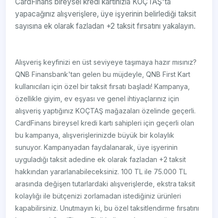
CardFinans bireysel kredi kartınızla KOÇTAŞ'ta
yapacağınız alışverişlere, üye işyerinin belirlediği taksit
sayısına ek olarak fazladan +2 taksit fırsatını yakalayın.
Alışveriş keyfinizi en üst seviyeye taşımaya hazır mısınız?
QNB Finansbank'tan gelen bu müjdeyle, QNB First Kart
kullanıcıları için özel bir taksit fırsatı başladı! Kampanya,
özellikle giyim, ev eşyası ve genel ihtiyaçlarınız için
alışveriş yaptığınız KOÇTAŞ mağazaları özelinde geçerli.
CardFinans bireysel kredi kartı sahipleri için geçerli olan
bu kampanya, alışverişlerinizde büyük bir kolaylık
sunuyor. Kampanyadan faydalanarak, üye işyerinin
uyguladığı taksit adedine ek olarak fazladan +2 taksit
hakkından yararlanabileceksiniz. 100 TL ile 75.000 TL
arasında değişen tutarlardaki alışverişlerde, ekstra taksit
kolaylığı ile bütçenizi zorlamadan istediğiniz ürünleri
kapabilirsiniz. Unutmayın ki, bu özel taksitlendirme fırsatını