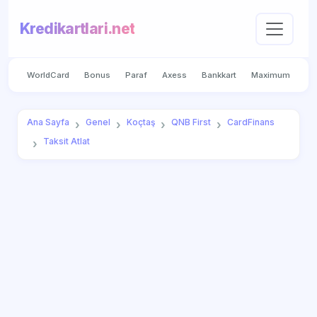
Kredikartlari.net
WorldCard
Bonus
Paraf
Axess
Bankkart
Maximum
Ana Sayfa
Genel
Koçtaş
QNB First
CardFinans
Taksit Atlat