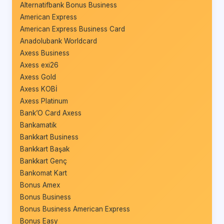
Alternatifbank Bonus Business
American Express
American Express Business Card
Anadolubank Worldcard
Axess Business
Axess exi26
Axess Gold
Axess KOBİ
Axess Platinum
Bank’O Card Axess
Bankamatik
Bankkart Business
Bankkart Başak
Bankkart Genç
Bankomat Kart
Bonus Amex
Bonus Business
Bonus Business American Express
Bonus Easy