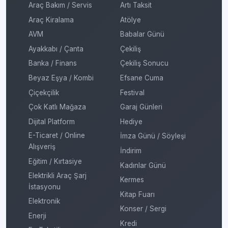
Araç Bakım / Servis
Artı Taksit
Araç Kiralama
Atölye
AVM
Babalar Günü
Ayakkabı / Çanta
Çekiliş
Banka / Finans
Çekiliş Sonucu
Beyaz Eşya / Kombi
Efsane Cuma
Çiçekçilik
Festival
Çok Katlı Mağaza
Garaj Günleri
Dijital Platform
Hediye
E-Ticaret / Online
İmza Günü / Söyleşi
Alışveriş
İndirim
Eğitim / Kırtasiye
Kadınlar Günü
Elektrikli Araç Şarj
Kermes
İstasyonu
Kitap Fuarı
Elektronik
Konser / Sergi
Enerji
Kredi