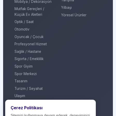
Yarışma
Mobilya / Dekorasyon
Yılbaşı
Mutfak Gereçleri /
Küçük Ev Aletleri
Yöresel Ürünler
Optik / Saat
Otomotiv
Oyuncak / Çocuk
Profesyonel Hizmet
Sağlık / Hastane
Sigorta / Emeklilik
Spor Giyim
Spor Merkezi
Tasarım
Turizm / Seyahat
Ulaşım
Veteriner / Pet Shop
Çerez Politikası
Yapı Marketi
Sitemizi kullanmaya devam ederek, deneyiminizi