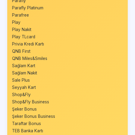
Parafly
Parafly Platinum
Parafree
Play
Play Nakit
Play TLcard
Privia Kredi Kartı
QNB First
QNB Miles&Smiles
Sağlam Kart
Sağlam Nakit
Sale Plus
Seyyah Kart
Shop&Fly
Shop&Fly Business
Şeker Bonus
Şeker Bonus Business
Taraftar Bonus
TEB Banka Kartı