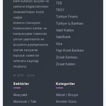
kartı kullanım ipuçları ve
TEB
sektörel bilgilendirmeler
TROY
(makale/haber bazlı)
Türkiye Finans
sağlar.
Kullanıcı Deneyimi:
Türkiye İş Bankası
Kullanıcıların kartlar ve
Vakıf Katılım
kampanyalar hakkında
Vakıfbank
yorum yapmasına ve
Visa
ipuçlarını paylaşmasına
olanak tanıyarak
Yapı Kredi Bankası
topluluk odaklı bir
Ziraat Bankası
referans kaynağı
Ziraat Katılım
oluşturur.
© 2018 - 2026
Sektörler
Kategoriler
Akaryakıt
Aktüel / Broşür
Aksesuar / Takı
Anneler Günü