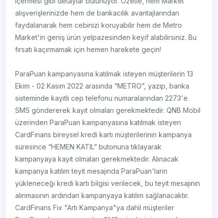
içermesi gibi detaylar bulunuyor. Özetle, hem Market
alışverişlerinizde hem de bankacılık avantajlarından
faydalanarak hem cebinizi koruyabilir hem de Metro
Market'in geniş ürün yelpazesinden keyif alabilirsiniz. Bu
fırsatı kaçırmamak için hemen harekete geçin!
ParaPuan kampanyasına katılmak isteyen müşterilerin 13
Ekim - 02 Kasım 2022 arasında “METRO”, yazıp, banka
sisteminde kayıtlı cep telefonu numaralarından 2273'e
SMS göndererek kayıt olmaları gerekmektedir. QNB Mobil
üzerinden ParaPuan kampanyasına katılmak isteyen
CardFinans bireysel kredi kartı müşterilerinin kampanya
süresince “HEMEN KATIL” butonuna tıklayarak
kampanyaya kayıt olmaları gerekmektedir. Alınacak
kampanya katılım teyit mesajında ParaPuan'ların
yükleneceği kredi kartı bilgisi verilecek, bu teyit mesajının
alınmasının ardından kampanyaya katılım sağlanacaktır.
CardFinans Fix "Artı Kampanya"ya dahil müşteriler