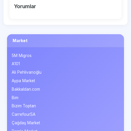
Yorumlar
Market
5M Migros
A101
Ali Pehlivanoğlu
Aypa Market
Bakkaldan.com
Bim
Bizim Toptan
CarrefourSA
Çağdaş Market