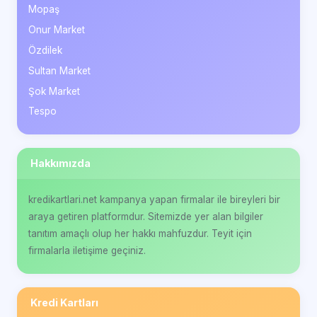
Mopaş
Onur Market
Özdilek
Sultan Market
Şok Market
Tespo
Hakkımızda
kredikartlari.net kampanya yapan firmalar ile bireyleri bir
araya getiren platformdur. Sitemizde yer alan bilgiler
tanıtım amaçlı olup her hakkı mahfuzdur. Teyit için
firmalarla iletişime geçiniz.
Kredi Kartları