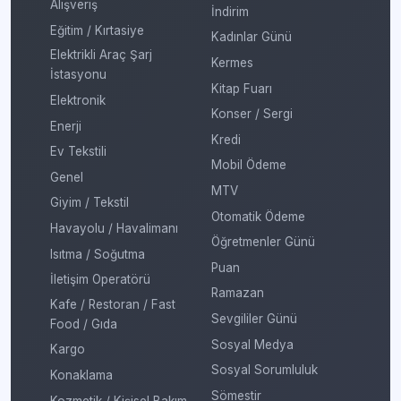
Alışveriş
İndirim
Eğitim / Kırtasiye
Kadınlar Günü
Elektrikli Araç Şarj
Kermes
İstasyonu
Kitap Fuarı
Elektronik
Konser / Sergi
Enerji
Kredi
Ev Tekstili
Mobil Ödeme
Genel
MTV
Giyim / Tekstil
Otomatik Ödeme
Havayolu / Havalimanı
Öğretmenler Günü
Isıtma / Soğutma
Puan
İletişim Operatörü
Ramazan
Kafe / Restoran / Fast
Sevgililer Günü
Food / Gıda
Sosyal Medya
Kargo
Sosyal Sorumluluk
Konaklama
Sömestir
Kozmetik / Kişisel Bakım