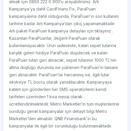
almak için 0850 222 0 900’u arayabilirsiniz. Artı
Kampanya’ya dahil CardFinans Fix, ParaPuan
kampanyasına dahil olduğunda, ParaPuan'ın son kullanım
tarihine kadar Artı Kampanya’dan çıkış yapamamaktadır.
Artı paket ParaPuan kampanya detayları için tıklayınız .
Kazanılan ParaPuanlar, değerli ParaPuan olarak
kullanılamayacaktır. Ürün iadesinde, kalan sepet tutarına
karşılık gelen hediye ParaPuan düşülecek ve kalan
ParaPuan tutarı geri alınacak, sepet tutarının 1000 TL’nin
altına düştüğü durumda ise yüklenen ParaPuan’ın tamamı
geri alınacaktır. ParaPuan’lar harcanmış ise, ilgili tutar
ekstreye TL borcu olarak yansıtılacaktır. Kampanyaya
katılım için gönderilen her SMS operatörlerin kendi
tarifeleri üzerinden 1 kısa mesaj olarak
ücretlendirilmektedir. Metro Marketler’in tüm müşterilerine
sunduğu genel kampanyalar için detaylı bilgi Metro
Marketler’den alınabilir. QNB Finansbank’ın bu
kampanyalar ile ilgili bir sorumluluğu bulunmamaktadır.