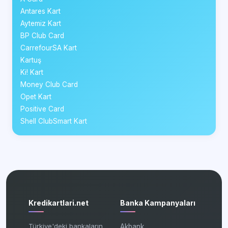
Antares Kart
Aytemiz Kart
BP Club Card
CarrefourSA Kart
Kartuş
Ki! Kart
Money Club Card
Opet Kart
Positive Card
Shell ClubSmart Kart
Kredikartlari.net
Banka Kampanyaları
Türkiye'deki bankaların
Akbank