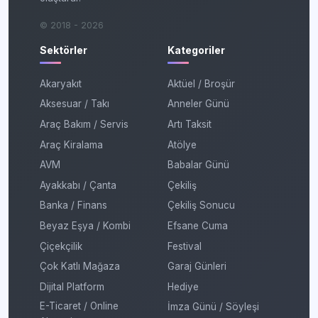
© 2018 - 2026
Sektörler
Kategoriler
Akaryakıt
Aktüel / Broşür
Aksesuar / Takı
Anneler Günü
Araç Bakım / Servis
Artı Taksit
Araç Kiralama
Atölye
AVM
Babalar Günü
Ayakkabı / Çanta
Çekiliş
Banka / Finans
Çekiliş Sonucu
Beyaz Eşya / Kombi
Efsane Cuma
Çiçekçilik
Festival
Çok Katlı Mağaza
Garaj Günleri
Dijital Platform
Hediye
E-Ticaret / Online
İmza Günü / Söyleşi