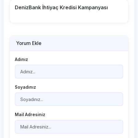
DenizBank İhtiyaç Kredisi Kampanyası
Yorum Ekle
Adınız
Soyadınız
Mail Adresiniz