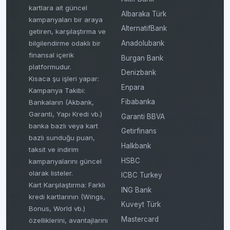
kartlara ait güncel
Albaraka Türk
kampanyaları bir araya
AlternatifBank
getiren, karşılaştırma ve
bilgilendirme odaklı bir
Anadolubank
finansal içerik
Burgan Bank
platformudur.
Denizbank
Kısaca şu işleri yapar:
Enpara
Kampanya Takibi:
Fibabanka
Bankaların (Akbank,
Garanti, Yapı Kredi vb.)
Garanti BBVA
banka bazlı veya kart
Getirfinans
bazlı sunduğu puan,
Halkbank
taksit ve indirim
HSBC
kampanyalarını güncel
olarak listeler.
ICBC Turkey
Kart Karşılaştırma: Farklı
ING Bank
kredi kartlarının (Wings,
Kuveyt Türk
Bonus, World vb.)
Mastercard
özelliklerini, avantajlarını