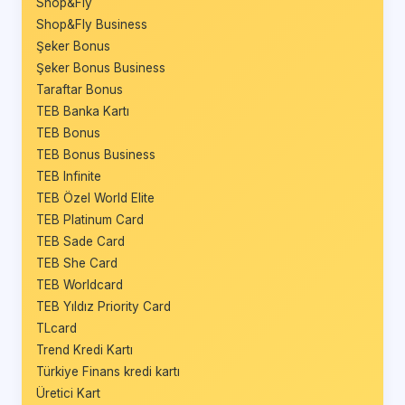
Shop&Fly
Shop&Fly Business
Şeker Bonus
Şeker Bonus Business
Taraftar Bonus
TEB Banka Kartı
TEB Bonus
TEB Bonus Business
TEB Infinite
TEB Özel World Elite
TEB Platinum Card
TEB Sade Card
TEB She Card
TEB Worldcard
TEB Yıldız Priority Card
TLcard
Trend Kredi Kartı
Türkiye Finans kredi kartı
Üretici Kart