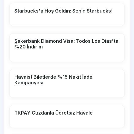
Starbucks'a Hoş Geldin: Senin Starbucks!
Şekerbank Diamond Visa: Todos Los Dias'ta
%20 İndirim
Havaist Biletlerde %15 Nakit İade
Kampanyası
TKPAY Cüzdanla Ücretsiz Havale