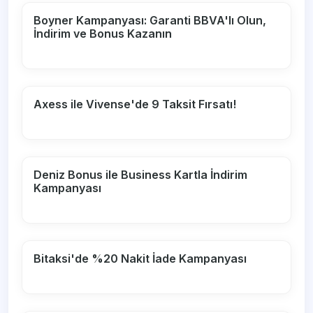
Boyner Kampanyası: Garanti BBVA'lı Olun,
İndirim ve Bonus Kazanın
Axess ile Vivense'de 9 Taksit Fırsatı!
Deniz Bonus ile Business Kartla İndirim
Kampanyası
Bitaksi'de %20 Nakit İade Kampanyası