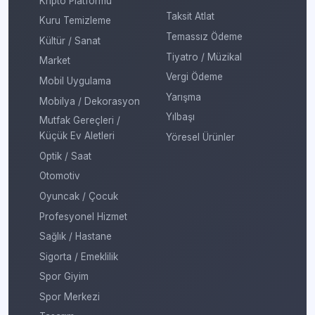
Kripto Platformu
Taksit Atlat
Kuru Temizleme
Temassız Ödeme
Kültür / Sanat
Tiyatro / Müzikal
Market
Vergi Ödeme
Mobil Uygulama
Yarışma
Mobilya / Dekorasyon
Yılbaşı
Mutfak Gereçleri /
Küçük Ev Aletleri
Yöresel Ürünler
Optik / Saat
Otomotiv
Oyuncak / Çocuk
Profesyonel Hizmet
Sağlık / Hastane
Sigorta / Emeklilik
Spor Giyim
Spor Merkezi