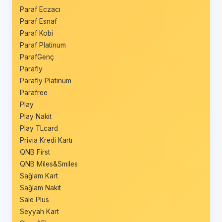
Paraf Eczacı
Paraf Esnaf
Paraf Kobi
Paraf Platinum
ParafGenç
Parafly
Parafly Platinum
Parafree
Play
Play Nakit
Play TLcard
Privia Kredi Kartı
QNB First
QNB Miles&Smiles
Sağlam Kart
Sağlam Nakit
Sale Plus
Seyyah Kart