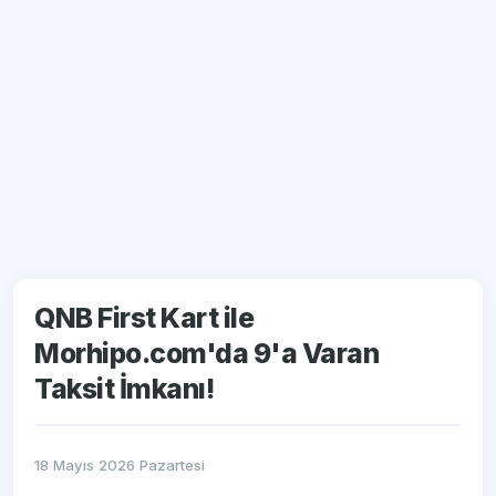
QNB First Kart ile
Morhipo.com'da 9'a Varan
Taksit İmkanı!
18 Mayıs 2026 Pazartesi