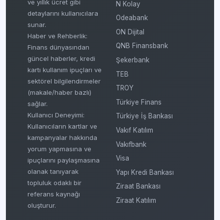
ve yıllık ücret gibi
N Kolay
detaylarını kullanıcılara
Odeabank
sunar.
ON Dijital
Haber ve Rehberlik:
QNB Finansbank
Finans dünyasından
güncel haberler, kredi
Şekerbank
kartı kullanım ipuçları ve
TEB
sektörel bilgilendirmeler
TROY
(makale/haber bazlı)
Türkiye Finans
sağlar.
Kullanıcı Deneyimi:
Türkiye İş Bankası
Kullanıcıların kartlar ve
Vakıf Katılım
kampanyalar hakkında
Vakıfbank
yorum yapmasına ve
Visa
ipuçlarını paylaşmasına
olanak tanıyarak
Yapı Kredi Bankası
topluluk odaklı bir
Ziraat Bankası
referans kaynağı
Ziraat Katılım
oluşturur.