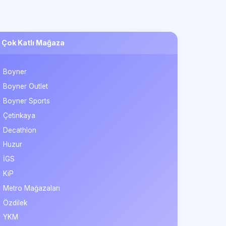
Çok Katlı Mağaza
Boyner
Boyner Outlet
Boyner Sports
Çetinkaya
Decathlon
Huzur
İGS
KiP
Metro Mağazaları
Özdilek
YKM