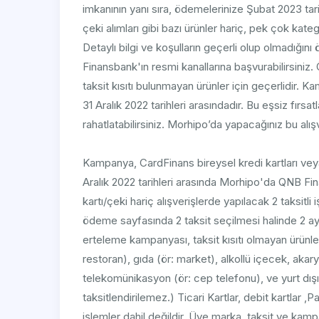
imkanının yanı sıra, ödemelerinize Şubat 2023 t
çeki alımları gibi bazı ürünler hariç, pek çok kateg
Detaylı bilgi ve koşulların geçerli olup olmadığ
Finansbank'ın resmi kanallarına başvurabilirsiniz. Ö
taksit kısıtı bulunmayan ürünler için geçerlidir. Ka
31 Aralık 2022 tarihleri arasındadır. Bu eşsiz fırsa
rahatlatabilirsiniz. Morhipo’da yapacağınız bu alı
Kampanya, CardFinans bireysel kredi kartları veya
Aralık 2022 tarihleri arasında Morhipo'da QNB F
kartı/çeki hariç alışverişlerde yapılacak 2 taksitl
ödeme sayfasında 2 taksit seçilmesi halinde 2 ay 
erteleme kampanyası, taksit kısıtı olmayan ürünle
restoran), gıda (ör: market), alkollü içecek, akar
telekomünikasyon (ör: cep telefonu), ve yurt dışı a
taksitlendirilemez.) Ticari Kartlar, debit kartlar ,P
işlemler dahil değildir. Üye marka, taksit ve kam