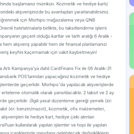
arihinde başlamanız mümkün. Kozmetik ve hediye kartı/
orideki alışverişinizde bu avantajdan yararlanabilirsiniz.
ını öğrenmek için Morhipo mağazalarına veya QNB
nemli hatırlatmalarla birlikte, bu taksitlendirme işlemi
mpanyanın geçerli olduğu kartlar ve tarih aralığı 6 Aralık -
tla hem alışveriş yapabilir hem de finansal planlamanızı
şveriş keyfini kaçırmamak için vakit kaybetmeyin!
 Artı Kampanya’ya dahil CardFinans Fix ile 06 Aralık-31
inansbank POS’larından yapacağınız kozmetik ve hediye
i işlemlerde geçerlidir. Morhipo'da yapılacak alışverişlerde
erteleme otomatik olarak yansıtılacaktır. 2 taksit ve 2 ay
rde geçerlidir. (İlgili yasal düzenleme gereği yemek (ör:
yakıt (ör: benzin/mazot), kozmetik, ofis malzemeleri,
lışverişleri ile hediye kart, hediye çeki alımları
araPuan kullanılarak yapılan işlemler ve hopi ile yapılan
panya içeriklerinde meydana gelebilecek değişikliklerin