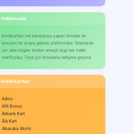
Hakkımızda
kredikartlari.net kampanya yapan firmalar ile
bireyleri bir araya getiren platformdur. Sitemizde
yer alan bilgiler tanıtım amaçlı olup her hakkı
mahfuzdur. Teyit için firmalarla iletişime geçiniz.
Kredi Kartları
Adios
Afili Bonus
Akbank Kart
Âlâ Kart
Albaraka World