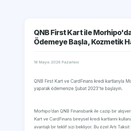
QNB First Kart ile Morhipo'da
Ödemeye Başla, Kozmetik Har
18 Mayıs 2026 Pazartesi
QNB First Kart ve CardFinans kredi kartlarıyla Mo
yaparak ödemenize Şubat 2023'te başlayın.
Morhipo’dan QNB Finansbank ile cazip bir alışve
Kart ve CardFinans bireysel kredi kartlarını kull
avantajlı bir teklif sizi bekliyor. Bu özel Artı Taks