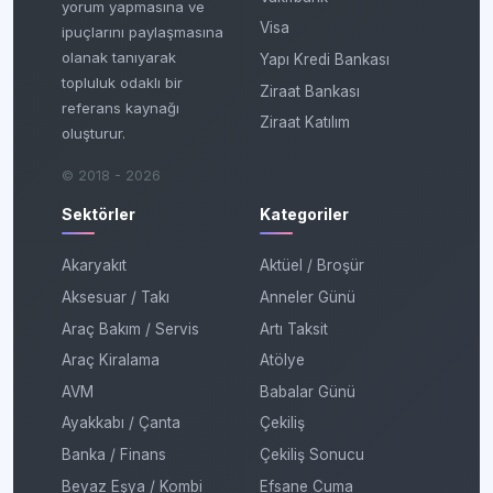
yorum yapmasına ve
Visa
ipuçlarını paylaşmasına
olanak tanıyarak
Yapı Kredi Bankası
topluluk odaklı bir
Ziraat Bankası
referans kaynağı
Ziraat Katılım
oluşturur.
© 2018 - 2026
Sektörler
Kategoriler
Akaryakıt
Aktüel / Broşür
Aksesuar / Takı
Anneler Günü
Araç Bakım / Servis
Artı Taksit
Araç Kiralama
Atölye
AVM
Babalar Günü
Ayakkabı / Çanta
Çekiliş
Banka / Finans
Çekiliş Sonucu
Beyaz Eşya / Kombi
Efsane Cuma