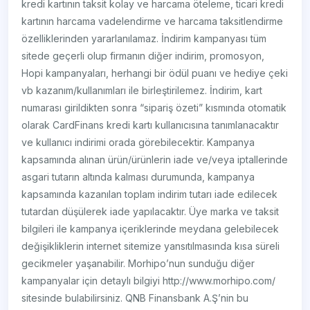
kredi kartının taksit kolay ve harcama öteleme, ticari kredi
kartının harcama vadelendirme ve harcama taksitlendirme
özelliklerinden yararlanılamaz. İndirim kampanyası tüm
sitede geçerli olup firmanın diğer indirim, promosyon,
Hopi kampanyaları, herhangi bir ödül puanı ve hediye çeki
vb kazanım/kullanımları ile birleştirilemez. İndirim, kart
numarası girildikten sonra “sipariş özeti” kısmında otomatik
olarak CardFinans kredi kartı kullanıcısına tanımlanacaktır
ve kullanıcı indirimi orada görebilecektir. Kampanya
kapsamında alınan ürün/ürünlerin iade ve/veya iptallerinde
asgari tutarın altında kalması durumunda, kampanya
kapsamında kazanılan toplam indirim tutarı iade edilecek
tutardan düşülerek iade yapılacaktır. Üye marka ve taksit
bilgileri ile kampanya içeriklerinde meydana gelebilecek
değişikliklerin internet sitemize yansıtılmasında kısa süreli
gecikmeler yaşanabilir. Morhipo’nun sunduğu diğer
kampanyalar için detaylı bilgiyi http://www.morhipo.com/
sitesinde bulabilirsiniz. QNB Finansbank A.Ş’nin bu