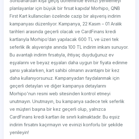
Sonbahardan kışa geçiş döneminde evinizi yenilemeyi
planlayanlar için büyük bir fırsat kapıda! Morhipo, QNB
First Kart kullanıcıları özelinde cazip bir alışveriş indirim
kampanyası düzenliyor. Kampanya, 22 Kasım – 01 Aralık
tarihleri arasında geçerli olacak ve CardFinans kredi
kartlarıyla Morhipo’dan yapılacak 600 TL ve üzeri tek
seferlik ilk alışverişte anında 100 TL indirim imkanı sunuyor.
Bu avantajlı indirim fırsatıyla, ihtiyaç duyduğunuz ev
eşyalarını ve beyaz eşyaları daha uygun bir fiyata edinme
şansı yakalarken, kart sahibi olmanın avantajını bir kez
daha kullanıyorsunuz. Kampanyadan faydalanmak için
geçerli detayları ve diğer kampanya detaylarını
Morhipo'nun resmi web sitesinden kontrol etmeyi
unutmayın. Unutmayın, bu kampanya sadece tek seferlik
ve müşteri başına bir kez geçerli olup, yalnızca
CardFinans kredi kartları ile sınırlı kalmaktadır. Bu eşsiz
indirim fırsatını kaçırmayın ve evinizi konforlu bir şekilde
yenileyin!