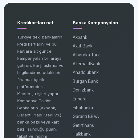
Kredikartlari.net
Banka Kampanyaları
Türkiye'deki bankaların
Akbank
kredi kartlarını ve bu
Aktif Bank
kartlara ait güncel
Albaraka Türk
kampanyaları bir araya
AlternatifBank
getiren, karşılaştırma ve
bilgilendirme odaklı bir
Anadolubank
finansal içerik
Burgan Bank
platformudur.
Denizbank
Kısaca şu işleri yapar:
Enpara
Kampanya Takibi:
Fibabanka
Bankaların (Akbank,
Garanti, Yapı Kredi vb.)
Garanti BBVA
banka bazlı veya kart
Getirfinans
bazlı sunduğu puan,
Halkbank
taksit ve indirim