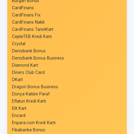
Burgan Bonus
CardFinans
CardFinans Fix
CardFinans Nakit
CardFinans TarımKart
CepteTEB Kredi Kartı
Crystal
Denizbank Bonus
Denizbank Bonus Business
Diamond Kart
Diners Club Card
DKart
Dragon Bonus Business
Dünya Katılım Paraf
Eflatun Kredi Kartı
Elit Kart
Encard
Enpara.com Kredi Kartı
Fibabanka Bonus