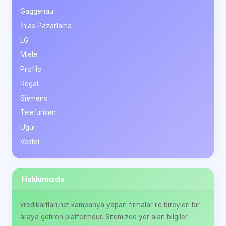
Gaggenau
İhlas Pazarlama
LG
Miele
Profilo
Regal
Siemens
Telefunken
Uğur
Vestel
Hakkımızda
kredikartlari.net kampanya yapan firmalar ile bireyleri bir
araya getiren platformdur. Sitemizde yer alan bilgiler