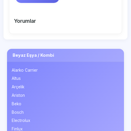
Yorumlar
Beyaz Eşya / Kombi
Alarko Carrier
Altus
Arçelik
Ariston
Beko
Bosch
Electrolux
Finlux