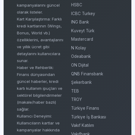
HSBC
kampanyalarını güncel
olarak listeler.
ICBC Turkey
Kart Karşılaştırma: Farklı
ING Bank
kredi kartlarının (Wings,
Kuveyt Türk
Bonus, World vb.)
Mastercard
özelliklerini, avantajlarını
ve yıllık ücret gibi
N Kolay
detaylarını kullanıcılara
Odeabank
sunar.
ON Dijital
Haber ve Rehberlik:
QNB Finansbank
Finans dünyasından
güncel haberler, kredi
Şekerbank
kartı kullanım ipuçları ve
TEB
sektörel bilgilendirmeler
TROY
(makale/haber bazlı)
Türkiye Finans
sağlar.
Kullanıcı Deneyimi:
Türkiye İş Bankası
Kullanıcıların kartlar ve
Vakıf Katılım
kampanyalar hakkında
Vakıfbank