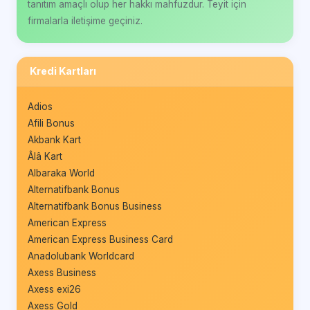
tanıtım amaçlı olup her hakkı mahfuzdur. Teyit için
firmalarla iletişime geçiniz.
Kredi Kartları
Adios
Afili Bonus
Akbank Kart
Âlâ Kart
Albaraka World
Alternatifbank Bonus
Alternatifbank Bonus Business
American Express
American Express Business Card
Anadolubank Worldcard
Axess Business
Axess exi26
Axess Gold