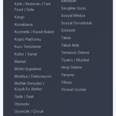
Ramazan
Kafe / Restoran / Fast
Sevgililer Günü
Food / Gıda
Sosyal Medya
Kargo
Sosyal Sorumluluk
Konaklama
Sömestir
Kozmetik / Kişisel Bakım
Takas
Kripto Platformu
Taksit Atlat
Kuru Temizleme
Temassız Ödeme
Kültür / Sanat
Tiyatro / Müzikal
Market
Vergi Ödeme
Mobil Uygulama
Yarışma
Mobilya / Dekorasyon
Yılbaşı
Mutfak Gereçleri /
Küçük Ev Aletleri
Yöresel Ürünler
Optik / Saat
Otomotiv
Oyuncak / Çocuk