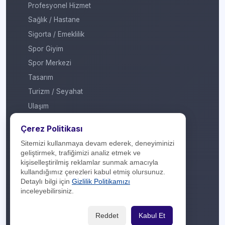
Profesyonel Hizmet
Sağlık / Hastane
Sigorta / Emeklilik
Spor Giyim
Spor Merkezi
Tasarım
Turizm / Seyahat
Ulaşım
Veteriner / Pet Shop
Çerez Politikası
Yapı Marketi
Sitemizi kullanmaya devam ederek, deneyiminizi
Yurt Dışı / Duty Free
geliştirmek, trafiğimizi analiz etmek ve
kişiselleştirilmiş reklamlar sunmak amacıyla
Hakkımızda
kullandığımız çerezleri kabul etmiş olursunuz.
Detaylı bilgi için
Gizlilik Politikamızı
İletişim
inceleyebilirsiniz.
Yasal Yükümlülük
Reddet
Kabul Et
Gizlilik Politikası