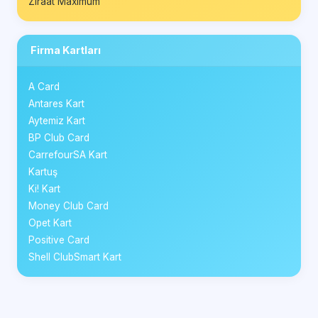
Ziraat Maximum
Firma Kartları
A Card
Antares Kart
Aytemiz Kart
BP Club Card
CarrefourSA Kart
Kartuş
Ki! Kart
Money Club Card
Opet Kart
Positive Card
Shell ClubSmart Kart