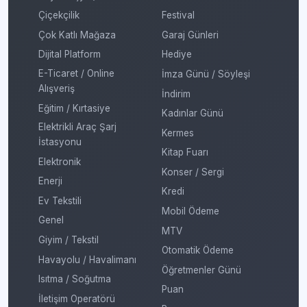
Çiçekçilik
Festival
Çok Katlı Mağaza
Garaj Günleri
Dijital Platform
Hediye
E-Ticaret / Online
İmza Günü / Söyleşi
Alışveriş
İndirim
Eğitim / Kırtasiye
Kadınlar Günü
Elektrikli Araç Şarj
Kermes
İstasyonu
Kitap Fuarı
Elektronik
Konser / Sergi
Enerji
Kredi
Ev Tekstili
Mobil Ödeme
Genel
MTV
Giyim / Tekstil
Otomatik Ödeme
Havayolu / Havalimanı
Öğretmenler Günü
Isıtma / Soğutma
Puan
İletişim Operatörü