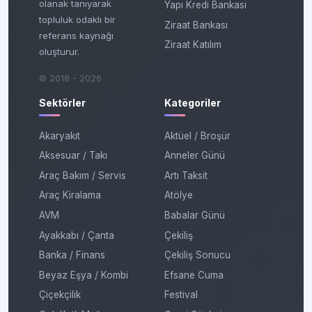
olanak tanıyarak
Yapı Kredi Bankası
topluluk odaklı bir
Ziraat Bankası
referans kaynağı
Ziraat Katılım
oluşturur.
© 2018 - 2026
Sektörler
Kategoriler
Akaryakıt
Aktüel / Broşür
Aksesuar / Takı
Anneler Günü
Araç Bakım / Servis
Artı Taksit
Araç Kiralama
Atölye
AVM
Babalar Günü
Ayakkabı / Çanta
Çekiliş
Banka / Finans
Çekiliş Sonucu
Beyaz Eşya / Kombi
Efsane Cuma
Çiçekçilik
Festival