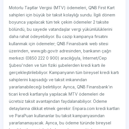
Motorlu Taşıtlar Vergisi (MTV) ödemeleri, QNB First Kart
sahipleri için büyük bir taksit kolaylığı sundu. İlgili dönem
boyunca yapılacak tüm tek çekim ödemeler 2 taksite
bölündü, bu sayede vatandaşlar vergi yükümlülüklerini
daha rahat ödeyebiliyor. Bu cazip kampanya fırsatını
kullanmak için ödemeler; QNB Finansbank web sitesi
üzerinden, www.gib.gov.tr adresinden, bankanın çağrı
merkezi (0850 222 0 900) aracılığıyla, İnternet/Cep
Şubesi'nden ve tüm fiziki şubelerden kredi kartı ile
gerçekleştirilebiliyor. Kampanyanın tüm bireysel kredi kartı
sahiplerini kapsadığı ve taksit imkanından
yararlanabileceği belirtiliyor. Ayrıca, QNB Finansbank’ın
ticari kredi kartlarıyla yapılacak MTV ödemeleri de
ücretsiz taksit avantajından faydalanabiliyor. Ödeme
detaylarına dikkat etmek gerekir: Enpara.com kredi kartları
ve ParaPuan kullananlar bu taksit kampanyasından
yararlanamayacak. Ayrıca, bu ödeme türünde bireysel