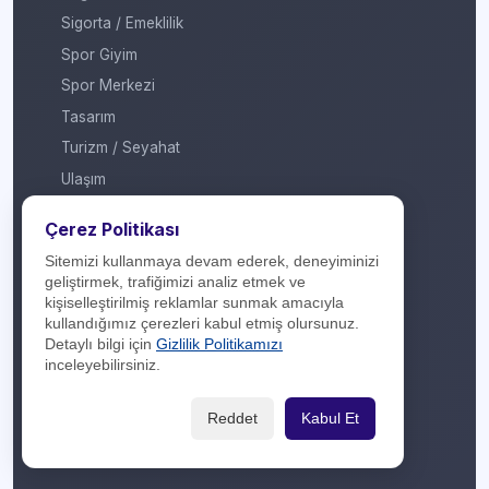
Sigorta / Emeklilik
Spor Giyim
Spor Merkezi
Tasarım
Turizm / Seyahat
Ulaşım
Veteriner / Pet Shop
Çerez Politikası
Yapı Marketi
Sitemizi kullanmaya devam ederek, deneyiminizi
Yurt Dışı / Duty Free
geliştirmek, trafiğimizi analiz etmek ve
kişiselleştirilmiş reklamlar sunmak amacıyla
Hakkımızda
kullandığımız çerezleri kabul etmiş olursunuz.
Detaylı bilgi için
Gizlilik Politikamızı
İletişim
inceleyebilirsiniz.
Yasal Yükümlülük
Reddet
Kabul Et
Gizlilik Politikası