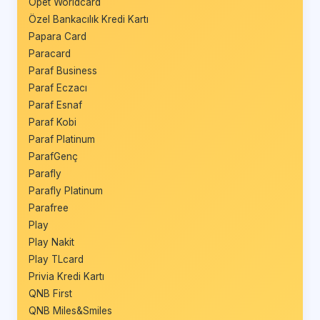
Opet Worldcard
Özel Bankacılık Kredi Kartı
Papara Card
Paracard
Paraf Business
Paraf Eczacı
Paraf Esnaf
Paraf Kobi
Paraf Platinum
ParafGenç
Parafly
Parafly Platinum
Parafree
Play
Play Nakit
Play TLcard
Privia Kredi Kartı
QNB First
QNB Miles&Smiles