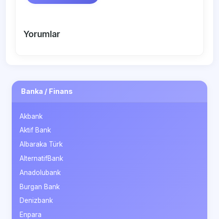
Yorumlar
Banka / Finans
Akbank
Aktif Bank
Albaraka Türk
AlternatifBank
Anadolubank
Burgan Bank
Denizbank
Enpara