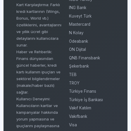
Kart Karşılaştırma: Farklı
ING Bank
kredi kartlarının (Wings,
Kuveyt Türk
Bonus, World vb.)
Mastercard
özelliklerini, avantajlarını
ve yıllık ücret gibi
N Kolay
detaylarını kullanıcılara
Odeabank
sunar.
ON Dijital
Haber ve Rehberlik:
QNB Finansbank
Finans dünyasından
güncel haberler, kredi
Şekerbank
kartı kullanım ipuçları ve
TEB
sektörel bilgilendirmeler
TROY
(makale/haber bazlı)
Türkiye Finans
sağlar.
Kullanıcı Deneyimi:
Türkiye İş Bankası
Kullanıcıların kartlar ve
Vakıf Katılım
kampanyalar hakkında
Vakıfbank
yorum yapmasına ve
Visa
ipuçlarını paylaşmasına