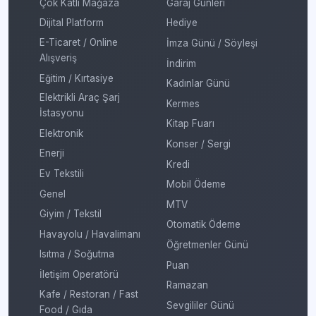
Çok Katlı Mağaza
Garaj Günleri
Dijital Platform
Hediye
E-Ticaret / Online
İmza Günü / Söyleşi
Alışveriş
İndirim
Eğitim / Kırtasiye
Kadınlar Günü
Elektrikli Araç Şarj
Kermes
İstasyonu
Kitap Fuarı
Elektronik
Konser / Sergi
Enerji
Kredi
Ev Tekstili
Mobil Ödeme
Genel
MTV
Giyim / Tekstil
Otomatik Ödeme
Havayolu / Havalimanı
Öğretmenler Günü
Isıtma / Soğutma
Puan
İletişim Operatörü
Ramazan
Kafe / Restoran / Fast
Sevgililer Günü
Food / Gıda