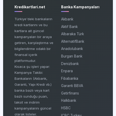
Kredikartlari.net
Banka Kampanyaları
Türkiye'deki bankaların
Akbank
kredi kartlarını ve bu
Aktif Bank
kartlara ait güncel
Albaraka Türk
kampanyaları bir araya
AlternatifBank
getiren, karşılaştırma ve
bilgilendirme odaklı bir
Anadolubank
finansal içerik
Burgan Bank
platformudur.
Denizbank
Kısaca şu işleri yapar:
Enpara
Kampanya Takibi:
Fibabanka
Bankaların (Akbank,
Garanti, Yapı Kredi vb.)
Garanti BBVA
banka bazlı veya kart
Getirfinans
bazlı sunduğu puan,
Halkbank
taksit ve indirim
HSBC
kampanyalarını güncel
olarak listeler.
ICBC Turkey