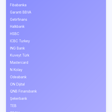
Fibabanka
Garanti BBVA
Getirfinans
Halkbank
HSBC
ICBC Turkey
ING Bank
Kuveyt Türk
Mastercard
N Kolay
Odeabank
ON Dijital
QNB Finansbank
Şekerbank
TEB