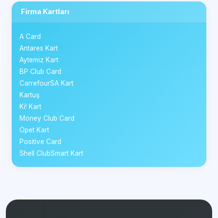
Firma Kartları
A Card
Antares Kart
Aytemiz Kart
BP Club Card
CarrefourSA Kart
Kartuş
Ki! Kart
Money Club Card
Opet Kart
Positive Card
Shell ClubSmart Kart