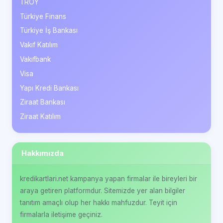
TROY
Türkiye Finans
Türkiye İş Bankası
Vakıf Katılım
Vakıfbank
Visa
Yapı Kredi Bankası
Ziraat Bankası
Ziraat Katılım
Hakkımızda
kredikartlari.net kampanya yapan firmalar ile bireyleri bir
araya getiren platformdur. Sitemizde yer alan bilgiler
tanıtım amaçlı olup her hakkı mahfuzdur. Teyit için
firmalarla iletişime geçiniz.