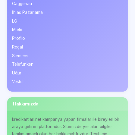
Gaggenau
İhlas Pazarlama
LG
Miele
Profilo
Regal
Siemens
Telefunken
Uğur
Vestel
Hakkımızda
kredikartlari.net kampanya yapan firmalar ile bireyleri bir
araya getiren platformdur. Sitemizde yer alan bilgiler
tanıtım amaçlı olup her hakkı mahfuzdur. Teyit için