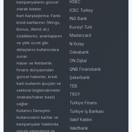
HSBC
kampanyalarını güncel
olarak listeler.
ICBC Turkey
Kart Karşılaştırma: Farklı
ING Bank
kredi kartlarının (Wings,
Kuveyt Türk
Bonus, World vb.)
Mastercard
özelliklerini, avantajlarını
ve yıllık ücret gibi
N Kolay
detaylarını kullanıcılara
Odeabank
sunar.
ON Dijital
Haber ve Rehberlik:
QNB Finansbank
Finans dünyasından
güncel haberler, kredi
Şekerbank
kartı kullanım ipuçları ve
TEB
sektörel bilgilendirmeler
TROY
(makale/haber bazlı)
Türkiye Finans
sağlar.
Kullanıcı Deneyimi:
Türkiye İş Bankası
Kullanıcıların kartlar ve
Vakıf Katılım
kampanyalar hakkında
Vakıfbank
yorum yapmasına ve