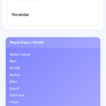
Yorumlar
Beyaz Eşya / Kombi
Alarko Carrier
Altus
Arçelik
Ariston
Beko
Bosch
Electrolux
Finlux