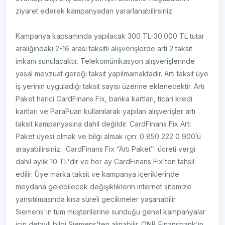
ziyaret ederek kampanyadan yararlanabilirsiniz.
Kampanya kapsamında yapılacak 300 TL-30.000 TL tutar
aralığındaki 2-16 arası taksitli alışverişlerde artı 2 taksit
imkanı sunulacaktır. Telekomünikasyon alışverişlerinde
yasal mevzuat gereği taksit yapılmamaktadır. Artı taksit üye
iş yerinin uyguladığı taksit sayısı üzerine eklenecektir. Artı
Paket harici CardFinans Fix, banka kartları, ticari kredi
kartları ve ParaPuan kullanılarak yapılan alışverişler artı
taksit kampanyasına dahil değildir. CardFinans Fix Artı
Paket üyesi olmak ve bilgi almak için: 0 850 222 0 900’ü
arayabilirsiniz. CardFinans Fix “Artı Paket” ücreti vergi
dahil aylık 10 TL'dir ve her ay CardFinans Fix'ten tahsil
edilir. Üye marka taksit ve kampanya içeriklerinde
meydana gelebilecek değişikliklerin internet sitemize
yansıtılmasında kısa süreli gecikmeler yaşanabilir.
Siemens'in tüm müşterilerine sunduğu genel kampanyalar
için detaylı bilgi Siemens'ten alınabilir. QNB Finansbank’ın