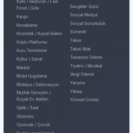
Kafe / Restoran / Fast
Sevgililer Günü
Food / Gıda
Sosyal Medya
Kargo
Sosyal Sorumluluk
Konaklama
Sömestir
Kozmetik / Kişisel Bakım
Takas
Kripto Platformu
Taksit Atlat
Kuru Temizleme
Temassız Ödeme
Kültür / Sanat
Tiyatro / Müzikal
Market
Vergi Ödeme
Mobil Uygulama
Yarışma
Mobilya / Dekorasyon
Yılbaşı
Mutfak Gereçleri /
Küçük Ev Aletleri
Yöresel Ürünler
Optik / Saat
Otomotiv
Oyuncak / Çocuk