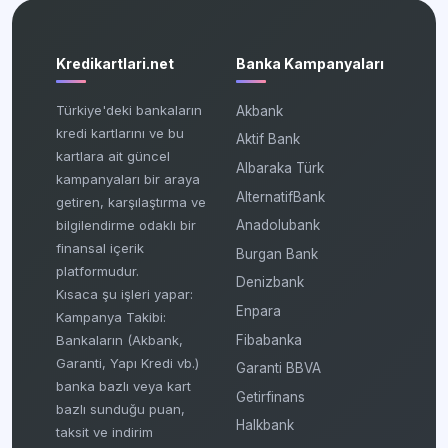
Kredikartlari.net
Banka Kampanyaları
Türkiye'deki bankaların
Akbank
kredi kartlarını ve bu
Aktif Bank
kartlara ait güncel
Albaraka Türk
kampanyaları bir araya
AlternatifBank
getiren, karşılaştırma ve
bilgilendirme odaklı bir
Anadolubank
finansal içerik
Burgan Bank
platformudur.
Denizbank
Kısaca şu işleri yapar:
Enpara
Kampanya Takibi:
Fibabanka
Bankaların (Akbank,
Garanti, Yapı Kredi vb.)
Garanti BBVA
banka bazlı veya kart
Getirfinans
bazlı sunduğu puan,
Halkbank
taksit ve indirim