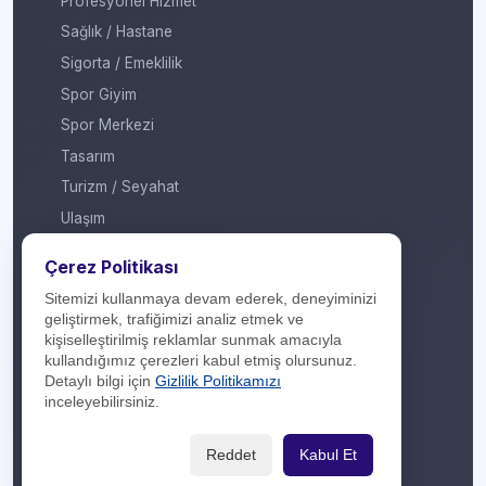
Profesyonel Hizmet
Sağlık / Hastane
Sigorta / Emeklilik
Spor Giyim
Spor Merkezi
Tasarım
Turizm / Seyahat
Ulaşım
Veteriner / Pet Shop
Çerez Politikası
Yapı Marketi
Sitemizi kullanmaya devam ederek, deneyiminizi
Yurt Dışı / Duty Free
geliştirmek, trafiğimizi analiz etmek ve
kişiselleştirilmiş reklamlar sunmak amacıyla
Hakkımızda
kullandığımız çerezleri kabul etmiş olursunuz.
Detaylı bilgi için
Gizlilik Politikamızı
İletişim
inceleyebilirsiniz.
Yasal Yükümlülük
Reddet
Kabul Et
Gizlilik Politikası