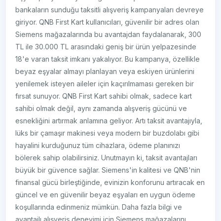
bankaların sunduğu taksitli alışveriş kampanyaları devreye
giriyor. QNB First Kart kullanıcıları, güvenilir bir adres olan
Siemens mağazalarında bu avantajdan faydalanarak, 300
TL ile 30.000 TL arasındaki geniş bir ürün yelpazesinde
18'e varan taksit imkanı yakalıyor. Bu kampanya, özellikle
beyaz eşyalar almayı planlayan veya eskiyen ürünlerini
yenilemek isteyen aileler için kaçırılmaması gereken bir
fırsat sunuyor. QNB First Kart sahibi olmak, sadece kart
sahibi olmak değil, aynı zamanda alışveriş gücünü ve
esnekliğini artırmak anlamına geliyor. Artı taksit avantajıyla,
lüks bir çamaşır makinesi veya modern bir buzdolabı gibi
hayalini kurduğunuz tüm cihazlara, ödeme planınızı
bölerek sahip olabilirsiniz. Unutmayın ki, taksit avantajları
büyük bir güvence sağlar. Siemens'in kalitesi ve QNB'nin
finansal gücü birleştiğinde, evinizin konforunu artıracak en
güncel ve en güvenilir beyaz eşyaları en uygun ödeme
koşullarında edinmeniz mümkün. Daha fazla bilgi ve
avantajlı alışveriş deneyimi için Siemens mağazalarını