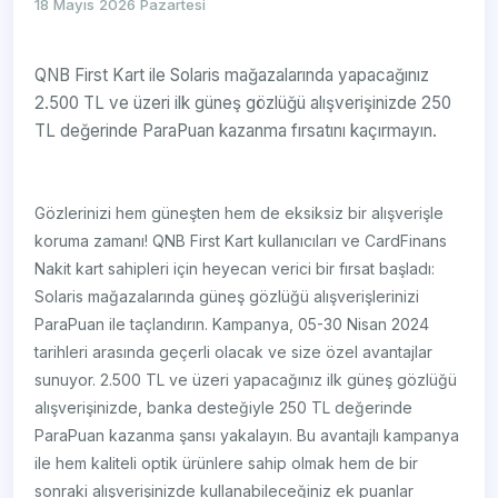
18 Mayıs 2026 Pazartesi
QNB First Kart ile Solaris mağazalarında yapacağınız
2.500 TL ve üzeri ilk güneş gözlüğü alışverişinizde 250
TL değerinde ParaPuan kazanma fırsatını kaçırmayın.
Gözlerinizi hem güneşten hem de eksiksiz bir alışverişle
koruma zamanı! QNB First Kart kullanıcıları ve CardFinans
Nakit kart sahipleri için heyecan verici bir fırsat başladı:
Solaris mağazalarında güneş gözlüğü alışverişlerinizi
ParaPuan ile taçlandırın. Kampanya, 05-30 Nisan 2024
tarihleri arasında geçerli olacak ve size özel avantajlar
sunuyor. 2.500 TL ve üzeri yapacağınız ilk güneş gözlüğü
alışverişinizde, banka desteğiyle 250 TL değerinde
ParaPuan kazanma şansı yakalayın. Bu avantajlı kampanya
ile hem kaliteli optik ürünlere sahip olmak hem de bir
sonraki alışverişinizde kullanabileceğiniz ek puanlar