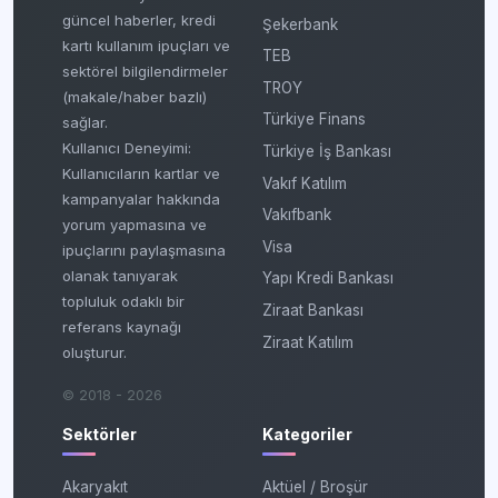
güncel haberler, kredi
Şekerbank
kartı kullanım ipuçları ve
TEB
sektörel bilgilendirmeler
TROY
(makale/haber bazlı)
Türkiye Finans
sağlar.
Kullanıcı Deneyimi:
Türkiye İş Bankası
Kullanıcıların kartlar ve
Vakıf Katılım
kampanyalar hakkında
Vakıfbank
yorum yapmasına ve
Visa
ipuçlarını paylaşmasına
olanak tanıyarak
Yapı Kredi Bankası
topluluk odaklı bir
Ziraat Bankası
referans kaynağı
Ziraat Katılım
oluşturur.
© 2018 - 2026
Sektörler
Kategoriler
Akaryakıt
Aktüel / Broşür