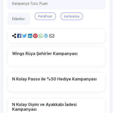
Kampanya Türü:
Puan
ParaPuan
kampanya
Etiketler:
Wings Rüya Şehirler Kampanyası
N Kolay Passo ile %50 Hediye Kampanyası
N Kolay Giyim ve Ayakkabı İadesi
Kampanyası