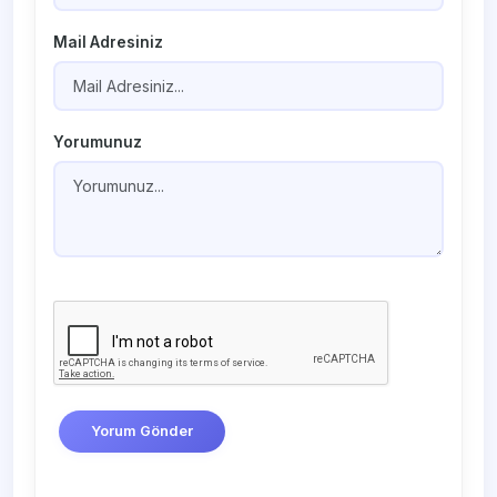
Mail Adresiniz
Yorumunuz
Yorum Gönder