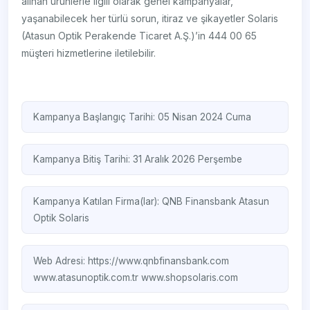
alınan ürünlerle ilgili olarak genel kampanyalar,
yaşanabilecek her türlü sorun, itiraz ve şikayetler Solaris
(Atasun Optik Perakende Ticaret A.Ş.)’in 444 00 65
müşteri hizmetlerine iletilebilir.
Kampanya Başlangıç Tarihi: 05 Nisan 2024 Cuma
Kampanya Bitiş Tarihi: 31 Aralık 2026 Perşembe
Kampanya Katılan Firma(lar):
QNB Finansbank
Atasun
Optik
Solaris
Web Adresi:
https://www.qnbfinansbank.com
www.atasunoptik.com.tr
www.shopsolaris.com