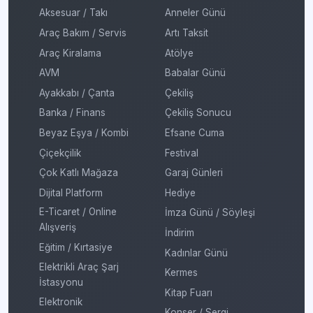
Aksesuar / Takı
Anneler Günü
Araç Bakım / Servis
Artı Taksit
Araç Kiralama
Atölye
AVM
Babalar Günü
Ayakkabı / Çanta
Çekiliş
Banka / Finans
Çekiliş Sonucu
Beyaz Eşya / Kombi
Efsane Cuma
Çiçekçilik
Festival
Çok Katlı Mağaza
Garaj Günleri
Dijital Platform
Hediye
E-Ticaret / Online
İmza Günü / Söyleşi
Alışveriş
İndirim
Eğitim / Kırtasiye
Kadınlar Günü
Elektrikli Araç Şarj
Kermes
İstasyonu
Kitap Fuarı
Elektronik
Konser / Sergi