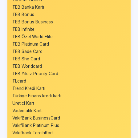
TEB Banka Kartı
TEB Bonus
TEB Bonus Business
TEB Infinite
TEB Özel World Elite
TEB Platinum Card
TEB Sade Card
TEB She Card
TEB Worldcard
TEB Yıldız Priority Card
TLcard
Trend Kredi Kartı
Türkiye Finans kredi kartı
Üretici Kart
Vadematik Kart
VakıfBank BusinessCard
VakıfBank Platinum Plus
Vakıfbank TercihKart