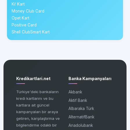
Ki! Kart
Money Club Card
Opet Kart
Positive Card
Shell ClubSmart Kart
Kredikartlari.net
Banka Kampanyaları
Türkiye'deki bankaların
Akbank
kredi kartlarını ve bu
Aktif Bank
kartlara ait güncel
Albaraka Türk
kampanyaları bir araya
AlternatifBank
getiren, karşılaştırma ve
bilgilendirme odaklı bir
Anadolubank