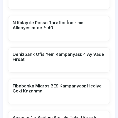
N Kolay ile Passo Taraftar İndirimi:
Alldayesim'de %40!
Denizbank Ofis Yem Kampanyası: 4 Ay Vade
Fırsatı
Fibabanka Migros BES Kampanyası: Hediye
Çeki Kazanma
Avansas'ta Sağlam Kart ile Taksit Fırsatı!