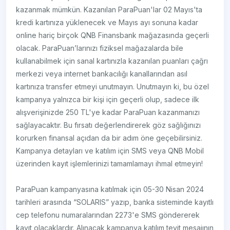
kazanmak mümkün. Kazanılan ParaPuan'lar 02 Mayıs'ta
kredi kartınıza yüklenecek ve Mayıs ayı sonuna kadar
online hariç birçok QNB Finansbank mağazasında geçerli
olacak. ParaPuan’larınızı fiziksel mağazalarda bile
kullanabilmek için sanal kartınızla kazanılan puanları çağrı
merkezi veya internet bankacılığı kanallarından asıl
kartınıza transfer etmeyi unutmayın. Unutmayın ki, bu özel
kampanya yalnızca bir kişi için geçerli olup, sadece ilk
alışverişinizde 250 TL'ye kadar ParaPuan kazanmanızı
sağlayacaktır. Bu fırsatı değerlendirerek göz sağlığınızı
korurken finansal açıdan da bir adım öne geçebilirsiniz.
Kampanya detayları ve katılım için SMS veya QNB Mobil
üzerinden kayıt işlemlerinizi tamamlamayı ihmal etmeyin!
ParaPuan kampanyasına katılmak için 05-30 Nisan 2024
tarihleri arasında “SOLARIS” yazıp, banka sisteminde kayıtlı
cep telefonu numaralarından 2273'e SMS göndererek
kayıt olacaklardır. Alınacak kampanya katılım teyit mesajının