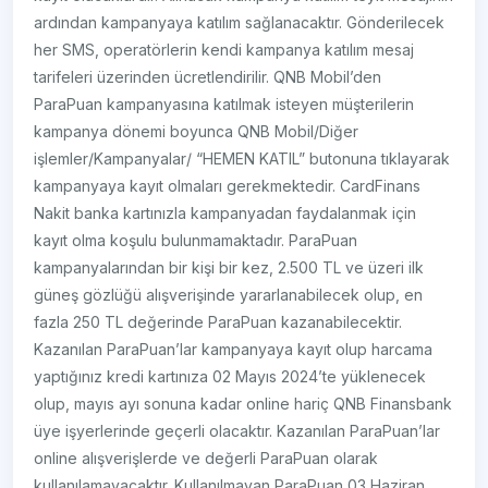
ardından kampanyaya katılım sağlanacaktır. Gönderilecek
her SMS, operatörlerin kendi kampanya katılım mesaj
tarifeleri üzerinden ücretlendirilir. QNB Mobil’den
ParaPuan kampanyasına katılmak isteyen müşterilerin
kampanya dönemi boyunca QNB Mobil/Diğer
işlemler/Kampanyalar/ “HEMEN KATIL” butonuna tıklayarak
kampanyaya kayıt olmaları gerekmektedir. CardFinans
Nakit banka kartınızla kampanyadan faydalanmak için
kayıt olma koşulu bulunmamaktadır. ParaPuan
kampanyalarından bir kişi bir kez, 2.500 TL ve üzeri ilk
güneş gözlüğü alışverişinde yararlanabilecek olup, en
fazla 250 TL değerinde ParaPuan kazanabilecektir.
Kazanılan ParaPuan’lar kampanyaya kayıt olup harcama
yaptığınız kredi kartınıza 02 Mayıs 2024’te yüklenecek
olup, mayıs ayı sonuna kadar online hariç QNB Finansbank
üye işyerlerinde geçerli olacaktır. Kazanılan ParaPuan’lar
online alışverişlerde ve değerli ParaPuan olarak
kullanılamayacaktır. Kullanılmayan ParaPuan 03 Haziran