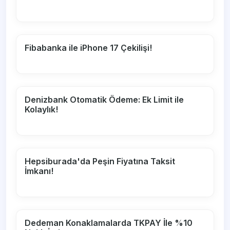
Fibabanka ile iPhone 17 Çekilişi!
Denizbank Otomatik Ödeme: Ek Limit ile
Kolaylık!
Hepsiburada'da Peşin Fiyatına Taksit
İmkanı!
Dedeman Konaklamalarda TKPAY İle %10