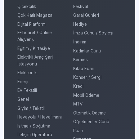
Çiçekçilik
Festival
Çok Katlı Mağaza
Garaj Günleri
Dijital Platform
Hediye
E-Ticaret / Online
İmza Günü / Söyleşi
Alışveriş
İndirim
Eğitim / Kırtasiye
Kadınlar Günü
Elektrikli Araç Şarj
Kermes
İstasyonu
Kitap Fuarı
Elektronik
Konser / Sergi
Enerji
Kredi
Ev Tekstili
Mobil Ödeme
Genel
MTV
Giyim / Tekstil
Otomatik Ödeme
Havayolu / Havalimanı
Öğretmenler Günü
Isıtma / Soğutma
Puan
İletişim Operatörü