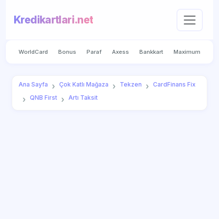
Kredikartlari.net
WorldCard
Bonus
Paraf
Axess
Bankkart
Maximum
Ana Sayfa
Çok Katlı Mağaza
Tekzen
CardFinans Fix
QNB First
Artı Taksit