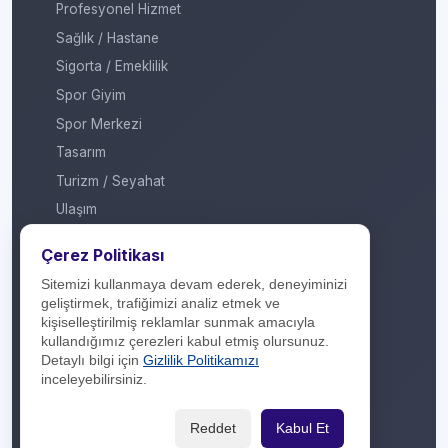
Profesyonel Hizmet
Sağlık / Hastane
Sigorta / Emeklilik
Spor Giyim
Spor Merkezi
Tasarım
Turizm / Seyahat
Ulaşım
Veteriner / Pet Shop
Çerez Politikası
Yapı Marketi
Sitemizi kullanmaya devam ederek, deneyiminizi
Yurt Dışı / Duty Free
geliştirmek, trafiğimizi analiz etmek ve
kişiselleştirilmiş reklamlar sunmak amacıyla
Hakkımızda
kullandığımız çerezleri kabul etmiş olursunuz.
Detaylı bilgi için
Gizlilik Politikamızı
İletişim
inceleyebilirsiniz.
Yasal Yükümlülük
Reddet
Kabul Et
Gizlilik Politikası