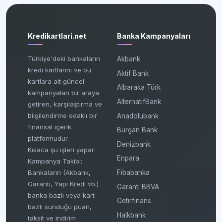
Kredikartlari.net
Banka Kampanyaları
Türkiye'deki bankaların
Akbank
kredi kartlarını ve bu
Aktif Bank
kartlara ait güncel
Albaraka Türk
kampanyaları bir araya
AlternatifBank
getiren, karşılaştırma ve
bilgilendirme odaklı bir
Anadolubank
finansal içerik
Burgan Bank
platformudur.
Denizbank
Kısaca şu işleri yapar:
Enpara
Kampanya Takibi:
Fibabanka
Bankaların (Akbank,
Garanti, Yapı Kredi vb.)
Garanti BBVA
banka bazlı veya kart
Getirfinans
bazlı sunduğu puan,
Halkbank
taksit ve indirim