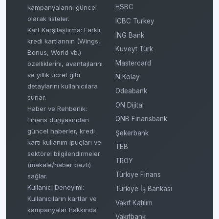
HSBC
kampanyalarını güncel
olarak listeler.
ICBC Turkey
Kart Karşılaştırma: Farklı
ING Bank
kredi kartlarının (Wings,
Kuveyt Türk
Bonus, World vb.)
Mastercard
özelliklerini, avantajlarını
ve yıllık ücret gibi
N Kolay
detaylarını kullanıcılara
Odeabank
sunar.
ON Dijital
Haber ve Rehberlik:
QNB Finansbank
Finans dünyasından
güncel haberler, kredi
Şekerbank
kartı kullanım ipuçları ve
TEB
sektörel bilgilendirmeler
TROY
(makale/haber bazlı)
Türkiye Finans
sağlar.
Kullanıcı Deneyimi:
Türkiye İş Bankası
Kullanıcıların kartlar ve
Vakıf Katılım
kampanyalar hakkında
Vakıfbank