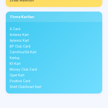
Ziraat Maximum
Firma Kartları
A Card
Antares Kart
Aytemiz Kart
BP Club Card
CarrefourSA Kart
Kartuş
Ki! Kart
Money Club Card
Opet Kart
Positive Card
Shell ClubSmart Kart