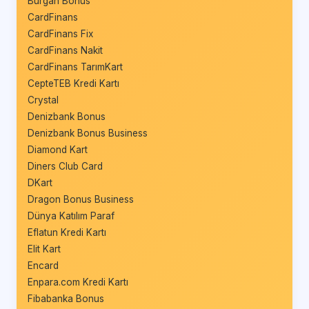
Burgan Bonus
CardFinans
CardFinans Fix
CardFinans Nakit
CardFinans TarımKart
CepteTEB Kredi Kartı
Crystal
Denizbank Bonus
Denizbank Bonus Business
Diamond Kart
Diners Club Card
DKart
Dragon Bonus Business
Dünya Katılım Paraf
Eflatun Kredi Kartı
Elit Kart
Encard
Enpara.com Kredi Kartı
Fibabanka Bonus