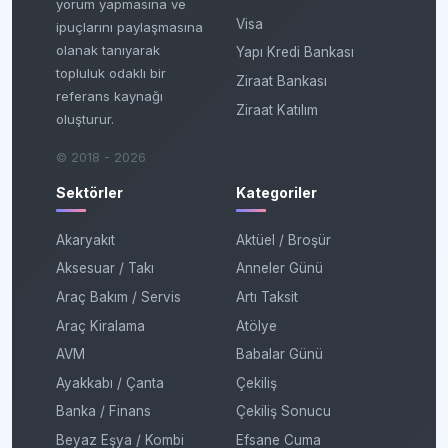
yorum yapmasına ve
Visa
ipuçlarını paylaşmasına
olanak tanıyarak
Yapı Kredi Bankası
topluluk odaklı bir
Ziraat Bankası
referans kaynağı
Ziraat Katılım
oluşturur.
© 2018 - 2026
Sektörler
Kategoriler
Akaryakıt
Aktüel / Broşür
Aksesuar / Takı
Anneler Günü
Araç Bakım / Servis
Artı Taksit
Araç Kiralama
Atölye
AVM
Babalar Günü
Ayakkabı / Çanta
Çekiliş
Banka / Finans
Çekiliş Sonucu
Beyaz Eşya / Kombi
Efsane Cuma