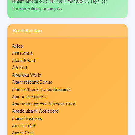
tanıtım amaçlı olup her hakkı mahfuzdur. Teyit için
firmalarla iletişime geçiniz.
Kredi Kartları
Adios
Afili Bonus
Akbank Kart
Âlâ Kart
Albaraka World
Alternatifbank Bonus
Alternatifbank Bonus Business
American Express
American Express Business Card
Anadolubank Worldcard
Axess Business
Axess exi26
Axess Gold