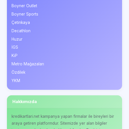
Boyner Outlet
Boyner Sports
Çetinkaya
Decathlon
Huzur
İGS
KiP
Metro Mağazaları
Özdilek
YKM
Hakkımızda
kredikartlari.net kampanya yapan firmalar ile bireyleri bir
araya getiren platformdur. Sitemizde yer alan bilgiler