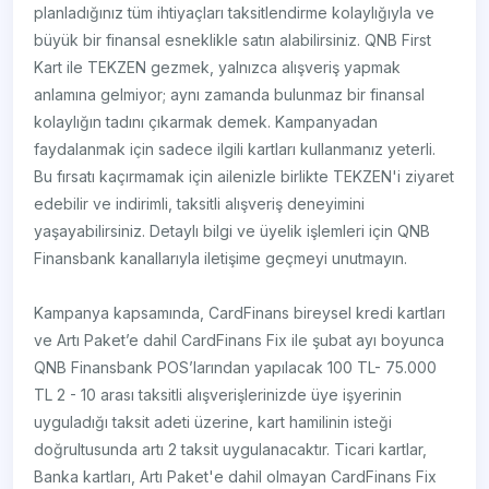
planladığınız tüm ihtiyaçları taksitlendirme kolaylığıyla ve
büyük bir finansal esneklikle satın alabilirsiniz. QNB First
Kart ile TEKZEN gezmek, yalnızca alışveriş yapmak
anlamına gelmiyor; aynı zamanda bulunmaz bir finansal
kolaylığın tadını çıkarmak demek. Kampanyadan
faydalanmak için sadece ilgili kartları kullanmanız yeterli.
Bu fırsatı kaçırmamak için ailenizle birlikte TEKZEN'i ziyaret
edebilir ve indirimli, taksitli alışveriş deneyimini
yaşayabilirsiniz. Detaylı bilgi ve üyelik işlemleri için QNB
Finansbank kanallarıyla iletişime geçmeyi unutmayın.
Kampanya kapsamında, CardFinans bireysel kredi kartları
ve Artı Paket’e dahil CardFinans Fix ile şubat ayı boyunca
QNB Finansbank POS’larından yapılacak 100 TL- 75.000
TL 2 - 10 arası taksitli alışverişlerinizde üye işyerinin
uyguladığı taksit adeti üzerine, kart hamilinin isteği
doğrultusunda artı 2 taksit uygulanacaktır. Ticari kartlar,
Banka kartları, Artı Paket'e dahil olmayan CardFinans Fix