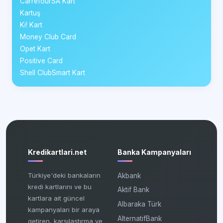
CarrefourSA Kart
Kartuş
Ki! Kart
Money Club Card
Opet Kart
Positive Card
Shell ClubSmart Kart
Kredikartlari.net
Banka Kampanyaları
Türkiye'deki bankaların
Akbank
kredi kartlarını ve bu
Aktif Bank
kartlara ait güncel
Albaraka Türk
kampanyaları bir araya
AlternatifBank
getiren, karşılaştırma ve