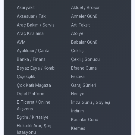
Akaryakıt
Aktüel / Broşür
Aksesuar / Takı
Anneler Günü
Araç Bakım / Servis
Artı Taksit
Araç Kiralama
Atölye
AVM
Babalar Günü
Ayakkabı / Çanta
Çekiliş
Banka / Finans
Çekiliş Sonucu
Beyaz Eşya / Kombi
Efsane Cuma
Çiçekçilik
Festival
Çok Katlı Mağaza
Garaj Günleri
Dijital Platform
Hediye
E-Ticaret / Online
İmza Günü / Söyleşi
Alışveriş
İndirim
Eğitim / Kırtasiye
Kadınlar Günü
Elektrikli Araç Şarj
Kermes
İstasyonu