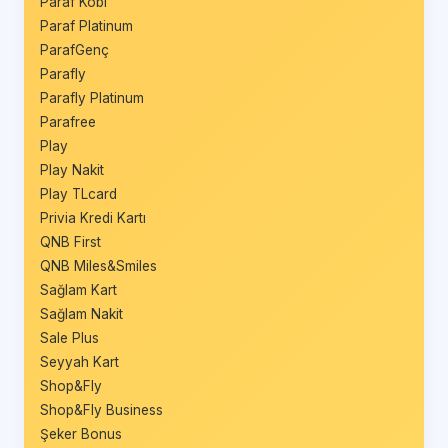
Paraf Kobi
Paraf Platinum
ParafGenç
Parafly
Parafly Platinum
Parafree
Play
Play Nakit
Play TLcard
Privia Kredi Kartı
QNB First
QNB Miles&Smiles
Sağlam Kart
Sağlam Nakit
Sale Plus
Seyyah Kart
Shop&Fly
Shop&Fly Business
Şeker Bonus