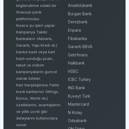
bilgilendirme odaklı bir
Anadolubank
finansal içerik
Burgan Bank
platformudur.
Denizbank
Kısaca şu işleri yapar:
Enpara
Kampanya Takibi:
Fibabanka
Bankaların (Akbank,
Garanti, Yapı Kredi vb.)
Garanti BBVA
banka bazlı veya kart
Getirfinans
bazlı sunduğu puan,
Halkbank
taksit ve indirim
HSBC
kampanyalarını güncel
olarak listeler.
ICBC Turkey
Kart Karşılaştırma: Farklı
ING Bank
kredi kartlarının (Wings,
Kuveyt Türk
Bonus, World vb.)
Mastercard
özelliklerini, avantajlarını
ve yıllık ücret gibi
N Kolay
detaylarını kullanıcılara
Odeabank
sunar.