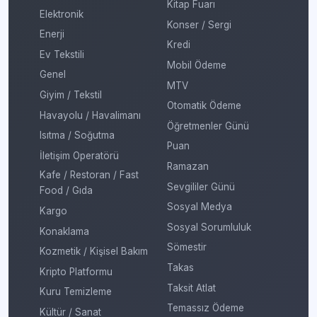
Kitap Fuarı
Elektronik
Konser / Sergi
Enerji
Kredi
Ev Tekstili
Mobil Ödeme
Genel
MTV
Giyim / Tekstil
Otomatik Ödeme
Havayolu / Havalimanı
Öğretmenler Günü
Isıtma / Soğutma
Puan
İletişim Operatörü
Ramazan
Kafe / Restoran / Fast
Sevgililer Günü
Food / Gıda
Sosyal Medya
Kargo
Sosyal Sorumluluk
Konaklama
Sömestir
Kozmetik / Kişisel Bakım
Takas
Kripto Platformu
Taksit Atlat
Kuru Temizleme
Temassız Ödeme
Kültür / Sanat