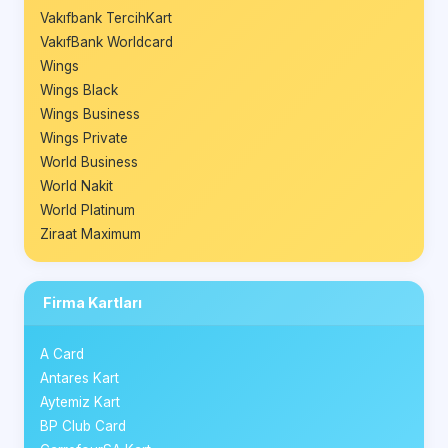
Vakıfbank TercihKart
VakıfBank Worldcard
Wings
Wings Black
Wings Business
Wings Private
World Business
World Nakit
World Platinum
Ziraat Maximum
Firma Kartları
A Card
Antares Kart
Aytemiz Kart
BP Club Card