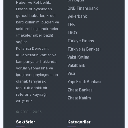
ON Dijital
Haber ve Rehberlik:
QNB Finansbank
Finans dünyasından
güncel haberler, kredi
Şekerbank
kartı kullanım ipuçları ve
TEB
sektörel bilgilendirmeler
TROY
(makale/haber bazlı)
Türkiye Finans
sağlar.
Kullanıcı Deneyimi:
Türkiye İş Bankası
Kullanıcıların kartlar ve
Vakıf Katılım
kampanyalar hakkında
Vakıfbank
yorum yapmasına ve
Visa
ipuçlarını paylaşmasına
olanak tanıyarak
Yapı Kredi Bankası
topluluk odaklı bir
Ziraat Bankası
referans kaynağı
Ziraat Katılım
oluşturur.
© 2018 - 2026
Sektörler
Kategoriler