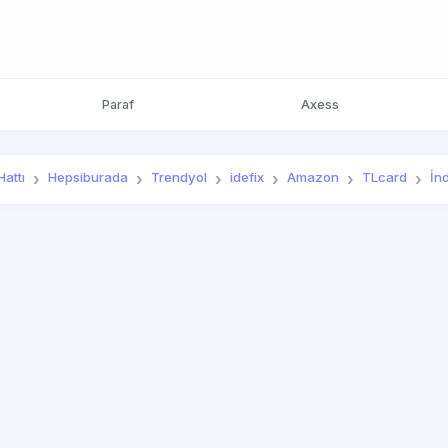
Paraf
Axess
attı
Hepsiburada
Trendyol
idefix
Amazon
TLcard
İn