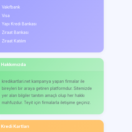
Vakıfbank
Visa
Yapı Kredi Bankası
Ziraat Bankası
Ziraat Katılım
Hakkımızda
kredikartlari.net kampanya yapan firmalar ile
bireyleri bir araya getiren platformdur. Sitemizde
yer alan bilgiler tanıtım amaçlı olup her hakkı
mahfuzdur. Teyit için firmalarla iletişime geçiniz.
Kredi Kartları