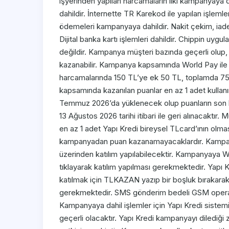
işyerinden yapılan harcamaların ilki kampanyaya 
dahildir. İnternette TR Karekod ile yapılan işle
ödemeleri kampanyaya dahildir. Nakit çekim, iade, 
Dijital banka kartı işlemleri dahildir. Chippin u
değildir. Kampanya müşteri bazında geçerli olup
kazanabilir. Kampanya kapsamında World Pay ile 
harcamalarında 150 TL’ye ek 50 TL, toplamda 75
kapsamında kazanılan puanlar en az 1 adet kulla
Temmuz 2026’da yüklenecek olup puanların son kul
13 Ağustos 2026 tarihi itibari ile geri alınacaktır.
en az 1 adet Yapı Kredi bireysel TLcard’ının ol
kampanyadan puan kazanamayacaklardır. Kampan
üzerinden katılım yapılabilecektir. Kampanyaya
tıklayarak katılım yapılması gerekmektedir. Yapı
katılmak için TLKAZAN yazıp bir boşluk bırakara
gerekmektedir. SMS gönderim bedeli GSM operatörl
Kampanyaya dahil işlemler için Yapı Kredi sistemi
geçerli olacaktır. Yapı Kredi kampanyayı diledi