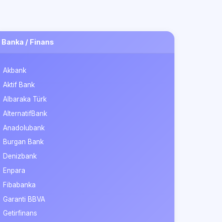
Banka / Finans
Akbank
Aktif Bank
Albaraka Türk
AlternatifBank
Anadolubank
Burgan Bank
Denizbank
Enpara
Fibabanka
Garanti BBVA
Getirfinans