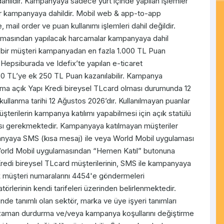
dahildir. Kampanyaya sadece yurt içinde yapılan işlemler
mler kampanyaya dahildir. Mobil web & app-to-app
mail order ve puan kullanımı işlemleri dahil değildir.
ygulamasından yapılacak harcamalar kampanyaya dahil
, bir müşteri kampanyadan en fazla 1.000 TL Puan
Hepsiburada ve Idefix’te yapılan e-ticaret
0 TL’ye ek 250 TL Puan kazanılabilir. Kampanya
nıma açık Yapı Kredi bireysel TLcard olması durumunda 12
lanma tarihi 12 Ağustos 2026’dır. Kullanılmayan puanlar
 Müşterilerin kampanya katılımı yapabilmesi için açık statülü
ması gerekmektedir. Kampanyaya katılmayan müşteriler
yaya SMS (kısa mesaj) ile veya World Mobil uygulaması
 World Mobil uygulamasından “Hemen Katıl” butonuna
 Kredi bireysel TLcard müşterilerinin, SMS ile kampanyaya
k müşteri numaralarını 4454'e göndermeleri
erinin kendi tarifeleri üzerinden belirlenmektedir.
nde tanımlı olan sektör, marka ve üye işyeri tanımları
ği zaman durdurma ve/veya kampanya koşullarını değiştirme