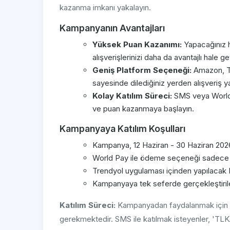
kazanma imkanı yakalayın.
Kampanyanın Avantajları
Yüksek Puan Kazanımı:
Yapacağınız h
alışverişlerinizi daha da avantajlı hale get
Geniş Platform Seçeneği:
Amazon, Tre
sayesinde dilediğiniz yerden alışveriş ya
Kolay Katılım Süreci:
SMS veya World 
ve puan kazanmaya başlayın.
Kampanyaya Katılım Koşulları
Kampanya, 12 Haziran - 30 Haziran 2026 t
World Pay ile ödeme seçeneği sadece 
Trendyol uygulaması içinden yapılacak Do
Kampanyaya tek seferde gerçekleştirilen
Katılım Süreci:
Kampanyadan faydalanmak için Ya
gerekmektedir. SMS ile katılmak isteyenler, 'TL