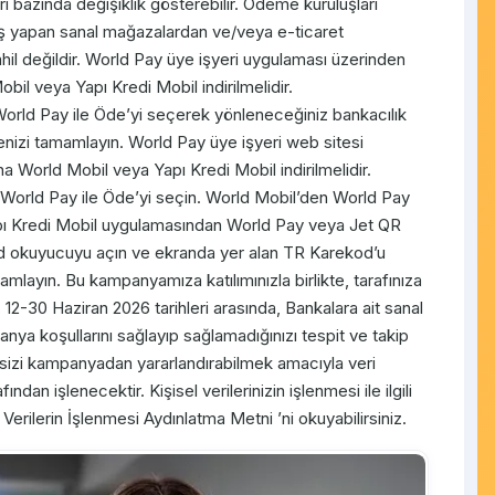
ri bazında değişiklik gösterebilir. Ödeme kuruluşları
satış yapan sanal mağazalardan ve/veya e-ticaret
hil değildir. World Pay üye işyeri uygulaması üzerinden
il veya Yapı Kredi Mobil indirilmelidir.
rld Pay ile Öde’yi seçerek yönleneceğiniz bankacılık
nizi tamamlayın. World Pay üye işyeri web sitesi
a World Mobil veya Yapı Kredi Mobil indirilmelidir.
World Pay ile Öde’yi seçin. World Mobil’den World Pay
apı Kredi Mobil uygulamasından World Pay veya Jet QR
d okuyucuyu açın ve ekranda yer alan TR Karekod’u
mlayın. Bu kampanyamıza katılımınızla birlikte, tarafınıza
, 12-30 Haziran 2026 tarihleri arasında, Bankalara ait sanal
anya koşullarını sağlayıp sağlamadığınızı tespit ve takip
sizi kampanyadan yararlandırabilmek amacıyla veri
dan işlenecektir. Kişisel verilerinizin işlenmesi ile ilgili
l Verilerin İşlenmesi Aydınlatma Metni ’ni okuyabilirsiniz.