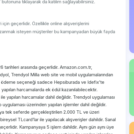
tonuna tıklayarak da katılım sağlayabilirsiniz.
in geçerlidir. Özellikle online alışverişlerini
kazanmak isteyen müşteriler bu kampanyadan büyük fayda
tarihleri arasında geçerlidir. Amazon.com.tr,
yol, Trendyol Milla web site ve mobil uygulamalarından
y ile ödeme seçeneği sadece Hepsiburada ve Idefix’te
e yapılan harcamalarda ek ödül kazanılabilecektir.
e yapılan harcamalar dahil değildir. Trendyol uygulaması
p uygulaması üzerinden yapılan işlemler dahil değildir.
a tek seferde gerçekleştirilen 2.000 TL ve üzeri
reysel TLcard’lar ile yapılacak alışverişler dahildir. Sanal
geçerlidir. Kampanyaya 5 işlem dahildir. Aynı gün aynı üye