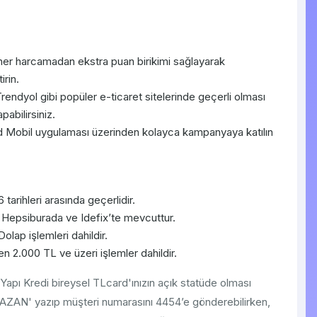
er harcamadan ekstra puan birikimi sağlayarak
irin.
ndyol gibi popüler e-ticaret sitelerinde geçerli olması
pabilirsiniz.
Mobil uygulaması üzerinden kolayca kampanyaya katılın
arihleri arasında geçerlidir.
Hepsiburada ve Idefix’te mevcuttur.
lap işlemleri dahildir.
 2.000 TL ve üzeri işlemler dahildir.
pı Kredi bireysel TLcard'ınızın açık statüde olması
KAZAN' yazıp müşteri numarasını 4454’e gönderebilirken,