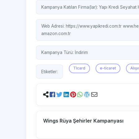
Kampanya Katılan Firma(lar):
Yapı Kredi Seyahat 
Web Adresi:
https://www.yapikredi.com.tr
www.he
amazon.com.tr
Kampanya Türü:
İndirim
Tlcard
e-ticaret
Alış
Etiketler:
Wings Rüya Şehirler Kampanyası