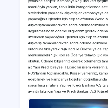
yetkisine sahiptir. Kampanya koşulları kart çeşitle
aracılığıyla yapılan, farklı ürün kategorilerinde 
sitelerinden yapılacak alışverişler kampanyaya da
yapacağınız işlemler için cep telefonuna World Mob
Alışveriştamamlandıktan sonra ödemeadımında Wo
uygulamasından ödeme bilgileriniz girerek ödeme
üzerinden yapacağınız işlemler için cep telefonun
Alışveriş tamamlandıktan sonra ödeme adımında 
butonuna tıklayarak “QR Kod ile Öde”yi ya da Y
menüsündeki “QR Kod ile Öde”ye tıklayıp QR Ko
okutun. Ödeme bilgileriniz girerek ödemenizi tama
ait Yapı Kredi bireysel TLcard’lar işlem verileriniz
POS’lardan toplanacaktır. Kişisel verileriniz, kamp
edebilmek ve kampanya koşulları doğrultusunda 
sorumlusu sıfatıyla Yapı ve Kredi Bankası A.Ş tarafın
ayrıntılı bilgi için Yapı ve Kredi Bankası A.Ş Kişise