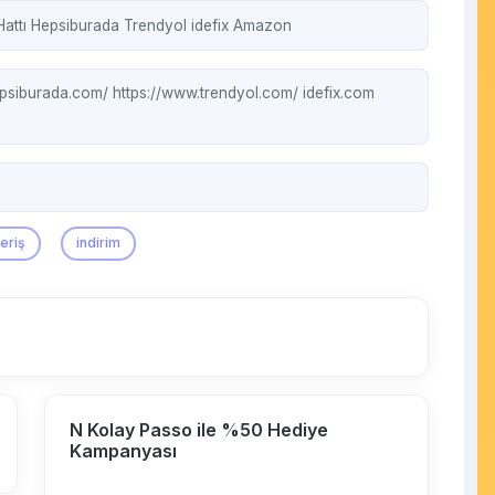
Hattı
Hepsiburada
Trendyol
idefix
Amazon
psiburada.com/
https://www.trendyol.com/
idefix.com
veriş
indirim
N Kolay Passo ile %50 Hediye
Kampanyası