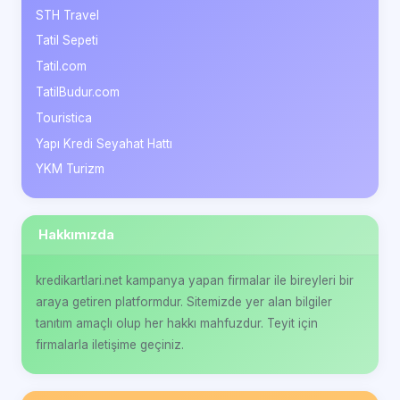
STH Travel
Tatil Sepeti
Tatil.com
TatilBudur.com
Touristica
Yapı Kredi Seyahat Hattı
YKM Turizm
Hakkımızda
kredikartlari.net kampanya yapan firmalar ile bireyleri bir
araya getiren platformdur. Sitemizde yer alan bilgiler
tanıtım amaçlı olup her hakkı mahfuzdur. Teyit için
firmalarla iletişime geçiniz.