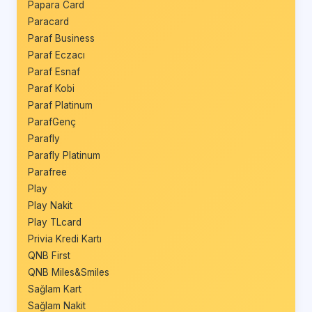
Papara Card
Paracard
Paraf Business
Paraf Eczacı
Paraf Esnaf
Paraf Kobi
Paraf Platinum
ParafGenç
Parafly
Parafly Platinum
Parafree
Play
Play Nakit
Play TLcard
Privia Kredi Kartı
QNB First
QNB Miles&Smiles
Sağlam Kart
Sağlam Nakit