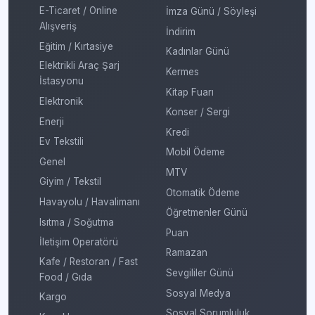
E-Ticaret / Online
İmza Günü / Söyleşi
Alışveriş
İndirim
Eğitim / Kırtasiye
Kadınlar Günü
Elektrikli Araç Şarj
Kermes
İstasyonu
Kitap Fuarı
Elektronik
Konser / Sergi
Enerji
Kredi
Ev Tekstili
Mobil Ödeme
Genel
MTV
Giyim / Tekstil
Otomatik Ödeme
Havayolu / Havalimanı
Öğretmenler Günü
Isıtma / Soğutma
Puan
İletişim Operatörü
Ramazan
Kafe / Restoran / Fast
Sevgililer Günü
Food / Gıda
Sosyal Medya
Kargo
Sosyal Sorumluluk