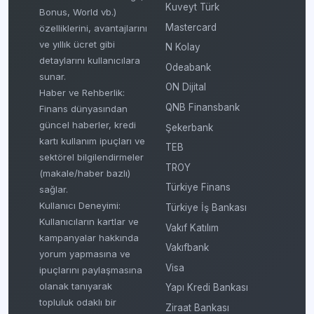
Kuveyt Türk
Bonus, World vb.)
Mastercard
özelliklerini, avantajlarını
ve yıllık ücret gibi
N Kolay
detaylarını kullanıcılara
Odeabank
sunar.
ON Dijital
Haber ve Rehberlik:
QNB Finansbank
Finans dünyasından
güncel haberler, kredi
Şekerbank
kartı kullanım ipuçları ve
TEB
sektörel bilgilendirmeler
TROY
(makale/haber bazlı)
Türkiye Finans
sağlar.
Kullanıcı Deneyimi:
Türkiye İş Bankası
Kullanıcıların kartlar ve
Vakıf Katılım
kampanyalar hakkında
Vakıfbank
yorum yapmasına ve
Visa
ipuçlarını paylaşmasına
olanak tanıyarak
Yapı Kredi Bankası
topluluk odaklı bir
Ziraat Bankası