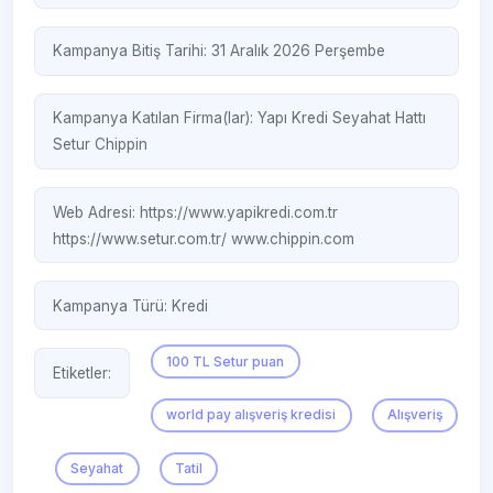
Kampanya Bitiş Tarihi: 31 Aralık 2026 Perşembe
Kampanya Katılan Firma(lar):
Yapı Kredi Seyahat Hattı
Setur
Chippin
Web Adresi:
https://www.yapikredi.com.tr
https://www.setur.com.tr/
www.chippin.com
Kampanya Türü:
Kredi
100 TL Setur puan
Etiketler:
world pay alışveriş kredisi
Alışveriş
Seyahat
Tatil