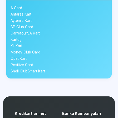
A Card
Antares Kart
Aytemiz Kart
BP Club Card
CarrefourSA Kart
Kartuş
Ki! Kart
Money Club Card
Opet Kart
Positive Card
Shell ClubSmart Kart
Kredikartlari.net
Banka Kampanyaları