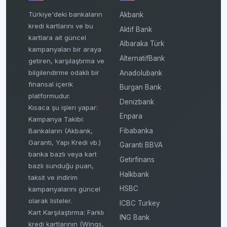
Türkiye'deki bankaların
Akbank
kredi kartlarını ve bu
Aktif Bank
kartlara ait güncel
Albaraka Türk
kampanyaları bir araya
AlternatifBank
getiren, karşılaştırma ve
bilgilendirme odaklı bir
Anadolubank
finansal içerik
Burgan Bank
platformudur.
Denizbank
Kısaca şu işleri yapar:
Enpara
Kampanya Takibi:
Fibabanka
Bankaların (Akbank,
Garanti, Yapı Kredi vb.)
Garanti BBVA
banka bazlı veya kart
Getirfinans
bazlı sunduğu puan,
Halkbank
taksit ve indirim
HSBC
kampanyalarını güncel
olarak listeler.
ICBC Turkey
Kart Karşılaştırma: Farklı
ING Bank
kredi kartlarının (Wings,