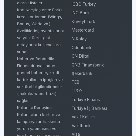
olarak listeler.
ICBC Turkey
Kart Karşılaştırma: Farklı
ING Bank
kredi kartlarının (Wings,
Kuveyt Türk
Bonus, World vb.)
Mastercard
özelliklerini, avantajlarını
ve yıllık ücret gibi
N Kolay
detaylarını kullanıcılara
Odeabank
sunar.
ON Dijital
Haber ve Rehberlik:
QNB Finansbank
Finans dünyasından
güncel haberler, kredi
Şekerbank
kartı kullanım ipuçları ve
TEB
sektörel bilgilendirmeler
TROY
(makale/haber bazlı)
Türkiye Finans
sağlar.
Kullanıcı Deneyimi:
Türkiye İş Bankası
Kullanıcıların kartlar ve
Vakıf Katılım
kampanyalar hakkında
Vakıfbank
yorum yapmasına ve
Visa
ipuçlarını paylaşmasına