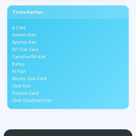
Firma Kartları
A Card
Antares Kart
Aytemiz Kart
BP Club Card
CarrefourSA Kart
Kartuş
Ki! Kart
Money Club Card
Opet Kart
Positive Card
Shell ClubSmart Kart