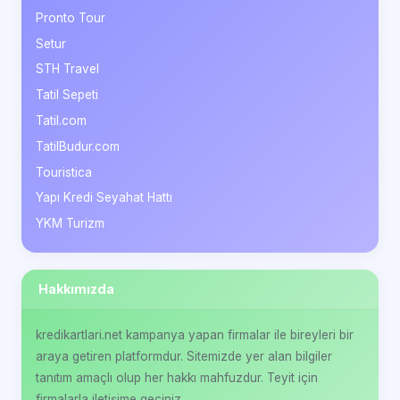
Pronto Tour
Setur
STH Travel
Tatil Sepeti
Tatil.com
TatilBudur.com
Touristica
Yapı Kredi Seyahat Hattı
YKM Turizm
Hakkımızda
kredikartlari.net kampanya yapan firmalar ile bireyleri bir
araya getiren platformdur. Sitemizde yer alan bilgiler
tanıtım amaçlı olup her hakkı mahfuzdur. Teyit için
firmalarla iletişime geçiniz.