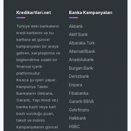
Kredikartlari.net
Banka Kampanyaları
Türkiye'deki bankaların
Akbank
kredi kartlarını ve bu
Aktif Bank
kartlara ait güncel
Albaraka Türk
kampanyaları bir araya
AlternatifBank
getiren, karşılaştırma ve
bilgilendirme odaklı bir
Anadolubank
finansal içerik
Burgan Bank
platformudur.
Denizbank
Kısaca şu işleri yapar:
Enpara
Kampanya Takibi:
Fibabanka
Bankaların (Akbank,
Garanti, Yapı Kredi vb.)
Garanti BBVA
banka bazlı veya kart
Getirfinans
bazlı sunduğu puan,
Halkbank
taksit ve indirim
HSBC
kampanyalarını güncel