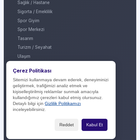
Sağlık / Hastane
Sigorta / Emeklilik
Spor Giyim
Spor Merkezi
Tasarım
Turizm / Seyahat
Ulaşım
Veteriner / Pet Shop
Çerez Politikası
Yapı Marketi
Sitemizi kullanmaya devam ederek, deneyiminizi
Yurt Dışı / Duty Free
geliştirmek, trafiğimizi analiz etmek ve
kişiselleştirilmiş reklamlar sunmak amacıyla
Hakkımızda
kullandığımız çerezleri kabul etmiş olursunuz.
Detaylı bilgi için
Gizlilik Politikamızı
İletişim
inceleyebilirsiniz.
Yasal Yükümlülük
Reddet
Kabul Et
Gizlilik Politikası