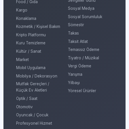
Sevgililer Günü
Food / Gıda
Sosyal Medya
Kargo
Sosyal Sorumluluk
Konaklama
Sömestir
Kozmetik / Kişisel Bakım
Takas
Kripto Platformu
Taksit Atlat
Kuru Temizleme
Temassız Ödeme
Kültür / Sanat
Tiyatro / Müzikal
Market
Vergi Ödeme
Mobil Uygulama
Yarışma
Mobilya / Dekorasyon
Yılbaşı
Mutfak Gereçleri /
Küçük Ev Aletleri
Yöresel Ürünler
Optik / Saat
Otomotiv
Oyuncak / Çocuk
Profesyonel Hizmet