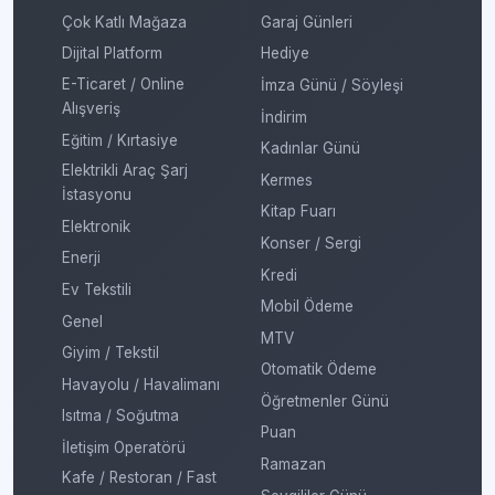
Çok Katlı Mağaza
Garaj Günleri
Dijital Platform
Hediye
E-Ticaret / Online
İmza Günü / Söyleşi
Alışveriş
İndirim
Eğitim / Kırtasiye
Kadınlar Günü
Elektrikli Araç Şarj
Kermes
İstasyonu
Kitap Fuarı
Elektronik
Konser / Sergi
Enerji
Kredi
Ev Tekstili
Mobil Ödeme
Genel
MTV
Giyim / Tekstil
Otomatik Ödeme
Havayolu / Havalimanı
Öğretmenler Günü
Isıtma / Soğutma
Puan
İletişim Operatörü
Ramazan
Kafe / Restoran / Fast