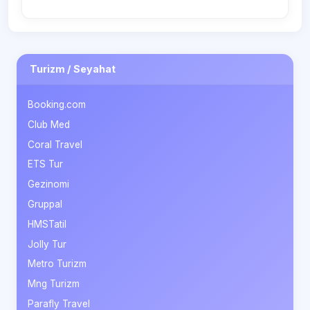
Turizm / Seyahat
Booking.com
Club Med
Coral Travel
ETS Tur
Gezinomi
Gruppal
HMSTatil
Jolly Tur
Metro Turizm
Mng Turizm
Parafly Travel