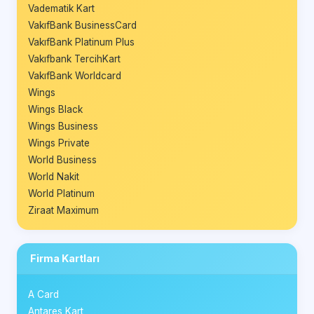
Vadematik Kart
VakıfBank BusinessCard
VakıfBank Platinum Plus
Vakıfbank TercihKart
VakıfBank Worldcard
Wings
Wings Black
Wings Business
Wings Private
World Business
World Nakit
World Platinum
Ziraat Maximum
Firma Kartları
A Card
Antares Kart