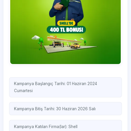
Kampanya Başlangıç Tarihi: 01 Haziran 2024
Cumartesi
Kampanya Bitiş Tarihi: 30 Haziran 2026 Salı
Kampanya Katılan Firma(lar):
Shell