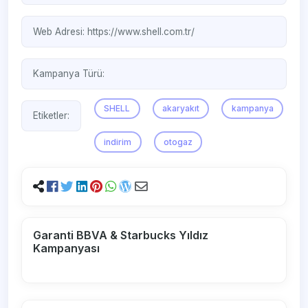
Web Adresi:
https://www.shell.com.tr/
Kampanya Türü:
SHELL
akaryakıt
kampanya
Etiketler:
indirim
otogaz
Garanti BBVA & Starbucks Yıldız
Kampanyası