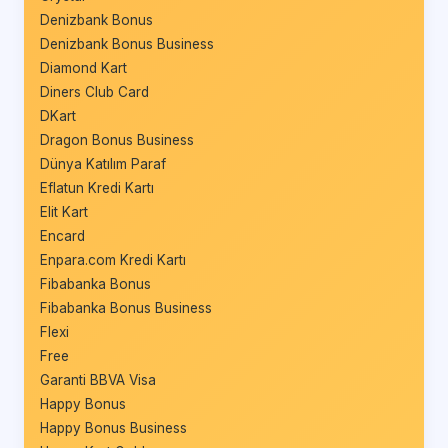
Denizbank Bonus
Denizbank Bonus Business
Diamond Kart
Diners Club Card
DKart
Dragon Bonus Business
Dünya Katılım Paraf
Eflatun Kredi Kartı
Elit Kart
Encard
Enpara.com Kredi Kartı
Fibabanka Bonus
Fibabanka Bonus Business
Flexi
Free
Garanti BBVA Visa
Happy Bonus
Happy Bonus Business