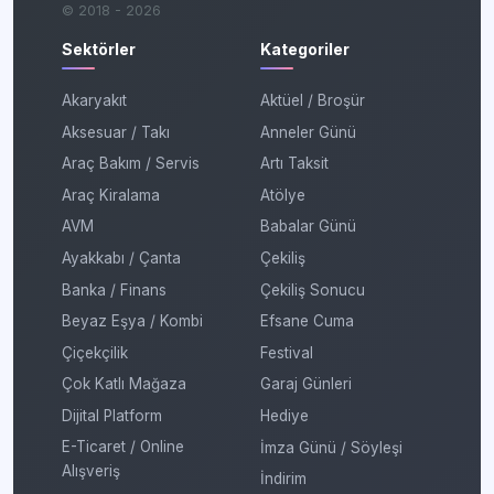
© 2018 - 2026
Sektörler
Kategoriler
Akaryakıt
Aktüel / Broşür
Aksesuar / Takı
Anneler Günü
Araç Bakım / Servis
Artı Taksit
Araç Kiralama
Atölye
AVM
Babalar Günü
Ayakkabı / Çanta
Çekiliş
Banka / Finans
Çekiliş Sonucu
Beyaz Eşya / Kombi
Efsane Cuma
Çiçekçilik
Festival
Çok Katlı Mağaza
Garaj Günleri
Dijital Platform
Hediye
E-Ticaret / Online
İmza Günü / Söyleşi
Alışveriş
İndirim