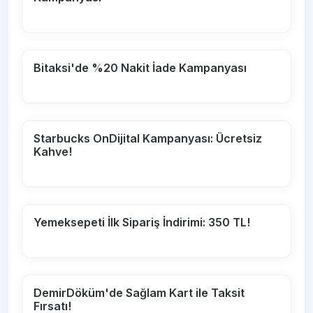
Bitaksi'de %20 Nakit İade Kampanyası
Starbucks OnDijital Kampanyası: Ücretsiz
Kahve!
Yemeksepeti İlk Sipariş İndirimi: 350 TL!
DemirDöküm'de Sağlam Kart ile Taksit
Fırsatı!