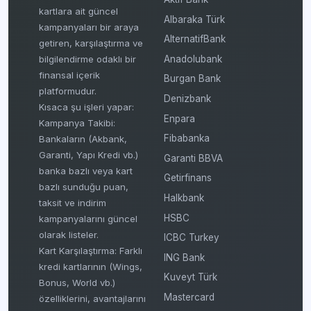
kartlara ait güncel
Albaraka Türk
kampanyaları bir araya
AlternatifBank
getiren, karşılaştırma ve
bilgilendirme odaklı bir
Anadolubank
finansal içerik
Burgan Bank
platformudur.
Denizbank
Kısaca şu işleri yapar:
Enpara
Kampanya Takibi:
Fibabanka
Bankaların (Akbank,
Garanti, Yapı Kredi vb.)
Garanti BBVA
banka bazlı veya kart
Getirfinans
bazlı sunduğu puan,
Halkbank
taksit ve indirim
HSBC
kampanyalarını güncel
olarak listeler.
ICBC Turkey
Kart Karşılaştırma: Farklı
ING Bank
kredi kartlarının (Wings,
Kuveyt Türk
Bonus, World vb.)
Mastercard
özelliklerini, avantajlarını