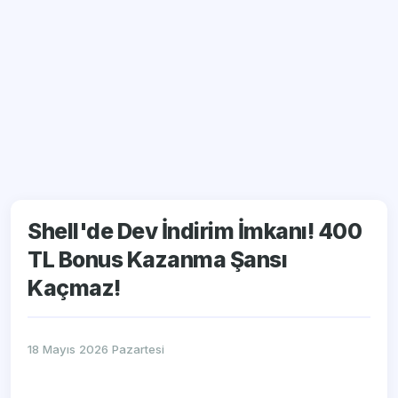
Shell'de Dev İndirim İmkanı! 400
TL Bonus Kazanma Şansı
Kaçmaz!
18 Mayıs 2026 Pazartesi