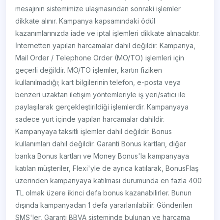
mesajının sistemimize ulaşmasından sonraki işlemler
dikkate alınır. Kampanya kapsamındaki ödül
kazanımlarınızda iade ve iptal işlemleri dikkate alınacaktır.
İnternetten yapılan harcamalar dahil değildir. Kampanya,
Mail Order / Telephone Order (MO/TO) işlemleri için
geçerli değildir. MO/TO işlemler, kartın fiziken
kullanılmadığı; kart bilgilerinin telefon, e-posta veya
benzeri uzaktan iletişim yöntemleriyle iş yeri/satıcı ile
paylaşılarak gerçekleştirildiği işlemlerdir. Kampanyaya
sadece yurt içinde yapılan harcamalar dahildir.
Kampanyaya taksitli işlemler dahil değildir. Bonus
kullanımları dahil değildir. Garanti Bonus kartları, diğer
banka Bonus kartları ve Money Bonus'la kampanyaya
katılan müşteriler, Flexi'yle de ayrıca katılarak, BonusFlaş
üzerinden kampanyaya katılması durumunda en fazla 400
TL olmak üzere ikinci defa bonus kazanabilirler. Bunun
dışında kampanyadan 1 defa yararlanılabilir. Gönderilen
SMS'ler, Garanti BBVA sisteminde bulunan ve harcama