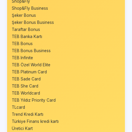
Shop&Fly
Shop&Fly Business
Şeker Bonus
Şeker Bonus Business
Taraftar Bonus
TEB Banka Kartı
TEB Bonus
TEB Bonus Business
TEB Infinite
TEB Özel World Elite
TEB Platinum Card
TEB Sade Card
TEB She Card
TEB Worldcard
TEB Yıldız Priority Card
TLcard
Trend Kredi Kartı
Türkiye Finans kredi kartı
Üretici Kart