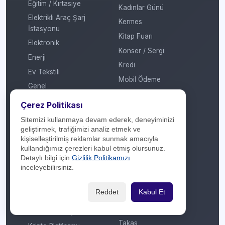
Eğitim / Kırtasiye
Kadınlar Günü
Elektrikli Araç Şarj
Kermes
İstasyonu
Kitap Fuarı
Elektronik
Konser / Sergi
Enerji
Kredi
Ev Tekstili
Mobil Ödeme
Genel
MTV
Giyim / Tekstil
Çerez Politikası
Otomatik Ödeme
Havayolu / Havalimanı
Sitemizi kullanmaya devam ederek, deneyiminizi
Öğretmenler Günü
Isıtma / Soğutma
geliştirmek, trafiğimizi analiz etmek ve
Puan
kişiselleştirilmiş reklamlar sunmak amacıyla
İletişim Operatörü
kullandığımız çerezleri kabul etmiş olursunuz.
Ramazan
Kafe / Restoran / Fast
Detaylı bilgi için
Gizlilik Politikamızı
Sevgililer Günü
inceleyebilirsiniz.
Food / Gıda
Sosyal Medya
Kargo
Reddet
Kabul Et
Sosyal Sorumluluk
Konaklama
Sömestir
Kozmetik / Kişisel Bakım
Takas