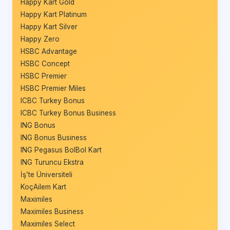
Happy Kart Gold
Happy Kart Platinum
Happy Kart Silver
Happy Zero
HSBC Advantage
HSBC Concept
HSBC Premier
HSBC Premier Miles
ICBC Turkey Bonus
ICBC Turkey Bonus Business
ING Bonus
ING Bonus Business
ING Pegasus BolBol Kart
ING Turuncu Ekstra
İş’te Üniversiteli
KoçAilem Kart
Maximiles
Maximiles Business
Maximiles Select