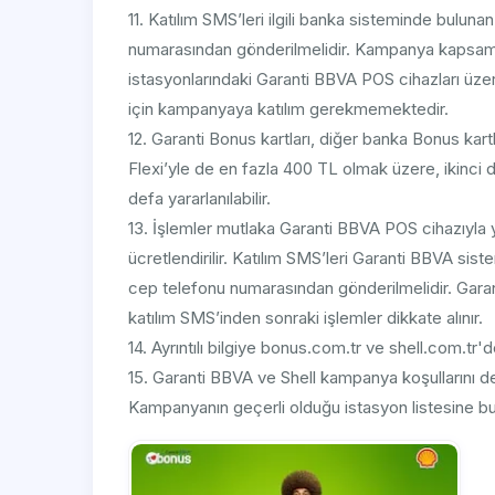
11. Katılım SMS’leri ilgili banka sisteminde bulun
numarasından gönderilmelidir. Kampanya kapsamında 
istasyonlarındaki Garanti BBVA POS cihazları üzer
için kampanyaya katılım gerekmemektedir.
12. Garanti Bonus kartları, diğer banka Bonus kar
Flexi’yle de en fazla 400 TL olmak üzere, ikinci
defa yararlanılabilir.
13. İşlemler mutlaka Garanti BBVA POS cihazıyla ya
ücretlendirilir. Katılım SMS’leri Garanti BBVA si
cep telefonu numarasından gönderilmelidir. Gara
katılım SMS’inden sonraki işlemler dikkate alınır.
14. Ayrıntılı bilgiye bonus.com.tr ve shell.com.tr'den
15. Garanti BBVA ve Shell kampanya koşullarını değ
Kampanyanın geçerli olduğu istasyon listesine bu