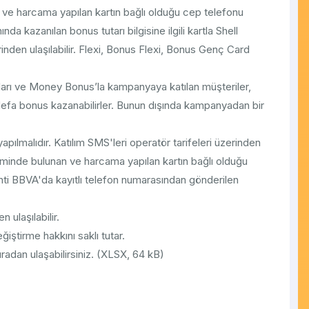
an ve harcama yapılan kartın bağlı olduğu cep telefonu
kazanılan bonus tutarı bilgisine ilgili kartla Shell
inden ulaşılabilir. Flexi, Bonus Flexi, Bonus Genç Card
tları ve Money Bonus’la kampanyaya katılan müşteriler,
 defa bonus kazanabilirler. Bunun dışında kampanyadan bir
pılmalıdır. Katılım SMS'leri operatör tarifeleri üzerinden
steminde bulunan ve harcama yapılan kartın bağlı olduğu
nti BBVA'da kayıtlı telefon numarasından gönderilen
 ulaşılabilir.
iştirme hakkını saklı tutar.
radan ulaşabilirsiniz. (XLSX, 64 kB)