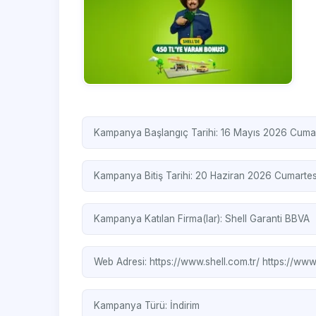
Kampanya Başlangıç Tarihi: 16 Mayıs 2026 Cumar
Kampanya Bitiş Tarihi: 20 Haziran 2026 Cumartes
Kampanya Katılan Firma(lar):
Shell
Garanti BBVA
Web Adresi:
https://www.shell.com.tr/
https://www.
Kampanya Türü:
İndirim