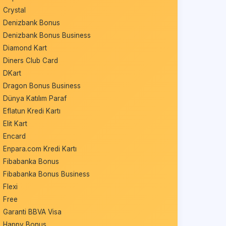
Crystal
Denizbank Bonus
Denizbank Bonus Business
Diamond Kart
Diners Club Card
DKart
Dragon Bonus Business
Dünya Katılım Paraf
Eflatun Kredi Kartı
Elit Kart
Encard
Enpara.com Kredi Kartı
Fibabanka Bonus
Fibabanka Bonus Business
Flexi
Free
Garanti BBVA Visa
Happy Bonus