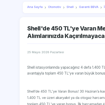
Ana Sayfa
Otomotiv
Shell
Garanti BBVA
Shell'de 450 TL'ye Varan M
Alımlarınızda Kaçırılmayacak
25 Mayıs 2026 Pazartesi
Shell istasyonlarında yapacağınız 4 defa 1.400 
avantajıyla toplam 450 TL'ye varan büyük bonus
Shell’de 450 TL’ye Varan Bonus! 30 Haziran’a kad
1.400 TL ve üzeri akaryakıt ya da otogaz harca
toplam 450 TL’ye varan bonus. İlk harcamadan ö