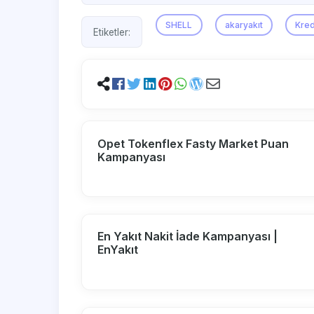
SHELL
akaryakıt
Kred
Etiketler:
Opet Tokenflex Fasty Market Puan
Kampanyası
En Yakıt Nakit İade Kampanyası |
EnYakıt