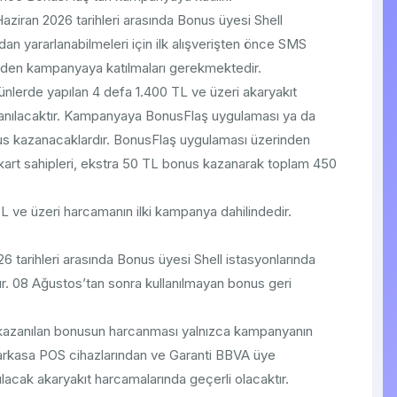
ziran 2026 tarihleri arasında Bonus üyesi Shell
dan yararlanabilmeleri için ilk alışverişten önce SMS
den kampanyaya katılmaları gerekmektedir.
nlerde yapılan 4 defa 1.400 TL ve üzeri akaryakıt
anılacaktır. Kampanyaya BonusFlaş uygulaması ya da
onus kazanacaklardır. BonusFlaş uygulaması üzerinden
art sahipleri, ekstra 50 TL bonus kazanarak toplam 450
TL ve üzeri harcamanın ilki kampanya dahilindedir.
tarihleri arasında Bonus üyesi Shell istasyonlarında
dır. 08 Ağustos’tan sonra kullanılmayan bonus geri
azanılan bonusun harcanması yalnızca kampanyanın
zarkasa POS cihazlarından ve Garanti BBVA üye
ılacak akaryakıt harcamalarında geçerli olacaktır.