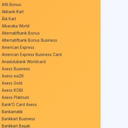
Afili Bonus
Akbank Kart
Âlâ Kart
Albaraka World
Alternatifbank Bonus
Alternatifbank Bonus Business
American Express
American Express Business Card
Anadolubank Worldcard
Axess Business
Axess exi26
Axess Gold
Axess KOBİ
Axess Platinum
Bank’O Card Axess
Bankamatik
Bankkart Business
Bankkart Başak