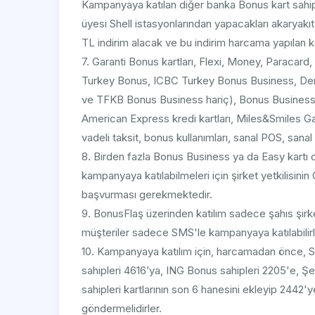
Kampanyaya katılan diğer banka Bonus kart sahipl
üyesi Shell istasyonlarından yapacakları akaryak
TL indirim alacak ve bu indirim harcama yapılan ka
7. Garanti Bonus kartları, Flexi, Money, Paracar
Turkey Bonus, ICBC Turkey Bonus Business, De
ve TFKB Bonus Business hariç), Bonus Business ve
American Express kredi kartları, Miles&Smiles Garan
vadeli taksit, bonus kullanımları, sanal POS, sanal
8. Birden fazla Bonus Business ya da Easy kartı olan
kampanyaya katılabilmeleri için şirket yetkilisini
başvurması gerekmektedir.
9. BonusFlaş üzerinden katılım sadece şahıs şirketi 
müşteriler sadece SMS'le kampanyaya katılabilirl
10. Kampanyaya katılım için, harcamadan önce, 
sahipleri 4616’ya, ING Bonus sahipleri 2205'e, 
sahipleri kartlarının son 6 hanesini ekleyip 2442
göndermelidirler.