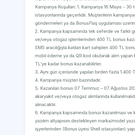
Kampanya Koşulları: 1. Kampanya 16 Mayıs - 30 Ha
istasyonlarında geçerlidir. Müşterilerin kampanya
göndermeleri ya da BonusFlaş uygulaması üzerin
2. Kampanya kapsamında tek seferde ve farklı gü
ve/veya otogaz işlemlerinden 400 TL bonus kaz
SMS aracılığıyla katılan kart sahipleri 400 TL b
mobil ödeme ya da QR kod okutarak alım yapan k
TL’ye kadar bonus kazanabilirler.
3. Aynı gün içerisinde yapılan birden fazla 1.400 
4. Kampanya müşteri bazındadır.
5. Kazanılan bonus 07 Temmuz – 07 Ağustos 2026 
akaryakıt ve/veya otogaz alımlarında kullanılmalı
alınacaktır.
6. Kampanya kapsamında bonus kazanılması ve k
yazılım altyapısını destekleyen marka/model ya
işyerlerinden (Bonus üyesi Shell istasyonları) yap