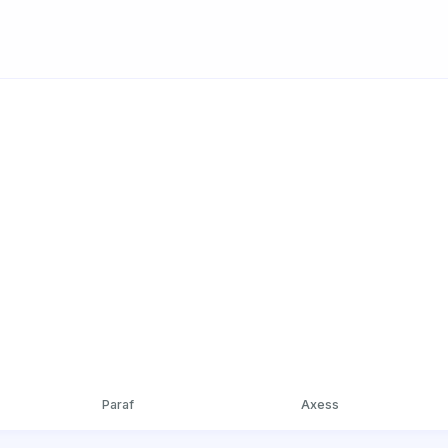
Paraf
Axess