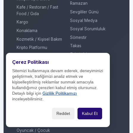
Ramazan
Kafe / Restoran / Fast
Sevgililer Günü
Food / Gıda
Sosyal Medya
Kargo
Sosyal Sorumluluk
Konaklama
Sömestir
Kozmetik / Kişisel Bakım
Takas
Kripto Platformu
Taksit Atlat
Kuru Temizleme
Çerez Politikası
Temassız Ödeme
Kültür / Sanat
Sitemizi kullanmaya devam ederek, deneyiminizi
Tiyatro / Müzikal
Market
geliştirmek, trafiğimizi analiz etmek ve
Vergi Ödeme
Mobil Uygulama
kişiselleştirilmiş reklamlar sunmak amacıyla
kullandığımız çerezleri kabul etmiş olursunuz.
Yarışma
Mobilya / Dekorasyon
Detaylı bilgi için
Gizlilik Politikamızı
Yılbaşı
Mutfak Gereçleri /
inceleyebilirsiniz.
Küçük Ev Aletleri
Yöresel Ürünler
Optik / Saat
Reddet
Kabul Et
Otomotiv
Oyuncak / Çocuk