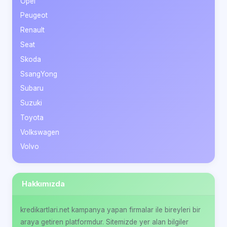
Opel
Peugeot
Renault
Seat
Skoda
SsangYong
Subaru
Suzuki
Toyota
Volkswagen
Volvo
Hakkımızda
kredikartlari.net kampanya yapan firmalar ile bireyleri bir
araya getiren platformdur. Sitemizde yer alan bilgiler