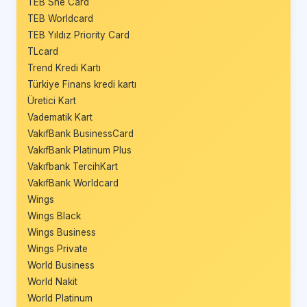
TEB She Card
TEB Worldcard
TEB Yıldız Priority Card
TLcard
Trend Kredi Kartı
Türkiye Finans kredi kartı
Üretici Kart
Vadematik Kart
VakıfBank BusinessCard
VakıfBank Platinum Plus
Vakıfbank TercihKart
VakıfBank Worldcard
Wings
Wings Black
Wings Business
Wings Private
World Business
World Nakit
World Platinum