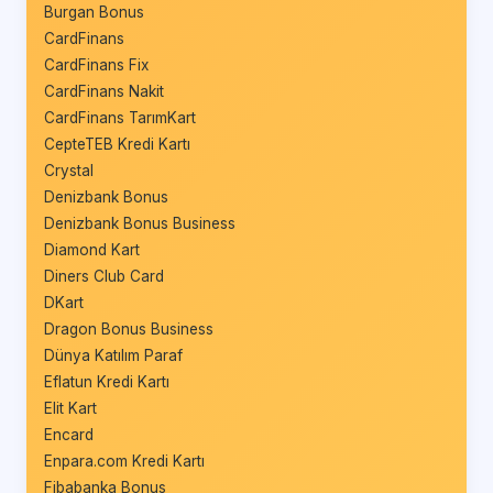
Burgan Bonus
CardFinans
CardFinans Fix
CardFinans Nakit
CardFinans TarımKart
CepteTEB Kredi Kartı
Crystal
Denizbank Bonus
Denizbank Bonus Business
Diamond Kart
Diners Club Card
DKart
Dragon Bonus Business
Dünya Katılım Paraf
Eflatun Kredi Kartı
Elit Kart
Encard
Enpara.com Kredi Kartı
Fibabanka Bonus