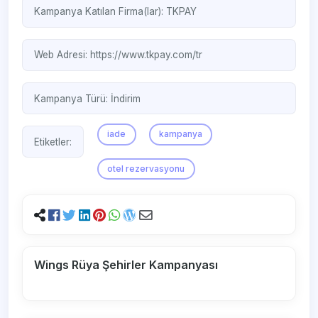
Kampanya Katılan Firma(lar):
TKPAY
Web Adresi:
https://www.tkpay.com/tr
Kampanya Türü:
İndirim
iade
kampanya
Etiketler:
otel rezervasyonu
Wings Rüya Şehirler Kampanyası