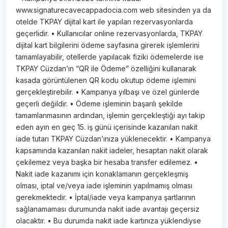
www.signaturecavecappadocia.com web sitesinden ya da
otelde TKPAY dijital kart ile yapılan rezervasyonlarda
geçerlidir. • Kullanıcılar online rezervasyonlarda, TKPAY
dijital kart bilgilerini ödeme sayfasına girerek işlemlerini
tamamlayabilir, otellerde yapılacak fiziki ödemelerde ise
TKPAY Cüzdan’ın “QR ile Ödeme” özelliğini kullanarak
kasada görüntülenen QR kodu okutup ödeme işlemini
gerçekleştirebilir. • Kampanya yılbaşı ve özel günlerde
geçerli değildir. • Ödeme işleminin başarılı şekilde
tamamlanmasının ardından, işlemin gerçekleştiği ayı takip
eden ayın en geç 15. iş günü içerisinde kazanılan nakit
iade tutarı TKPAY Cüzdan’ınıza yüklenecektir. • Kampanya
kapsamında kazanılan nakit iadeler, hesaptan nakit olarak
çekilemez veya başka bir hesaba transfer edilemez. •
Nakit iade kazanımı için konaklamanın gerçekleşmiş
olması, iptal ve/veya iade işleminin yapılmamış olması
gerekmektedir. • İptal/iade veya kampanya şartlarının
sağlanamaması durumunda nakit iade avantajı geçersiz
olacaktır. • Bu durumda nakit iade kartınıza yüklendiyse