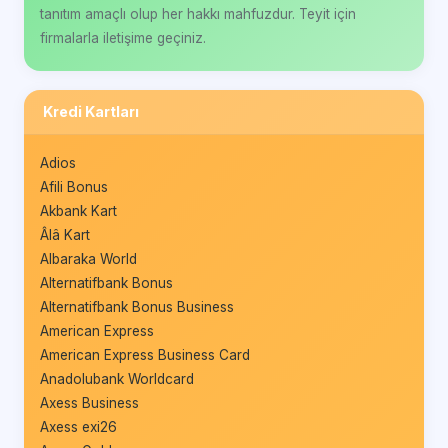
tanıtım amaçlı olup her hakkı mahfuzdur. Teyit için
firmalarla iletişime geçiniz.
Kredi Kartları
Adios
Afili Bonus
Akbank Kart
Âlâ Kart
Albaraka World
Alternatifbank Bonus
Alternatifbank Bonus Business
American Express
American Express Business Card
Anadolubank Worldcard
Axess Business
Axess exi26