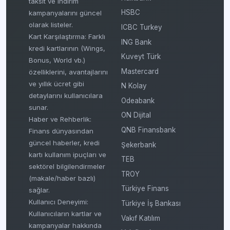
taksit ve indirim
HSBC
kampanyalarını güncel
olarak listeler.
ICBC Turkey
Kart Karşılaştırma: Farklı
ING Bank
kredi kartlarının (Wings,
Kuveyt Türk
Bonus, World vb.)
Mastercard
özelliklerini, avantajlarını
ve yıllık ücret gibi
N Kolay
detaylarını kullanıcılara
Odeabank
sunar.
ON Dijital
Haber ve Rehberlik:
QNB Finansbank
Finans dünyasından
güncel haberler, kredi
Şekerbank
kartı kullanım ipuçları ve
TEB
sektörel bilgilendirmeler
TROY
(makale/haber bazlı)
Türkiye Finans
sağlar.
Kullanıcı Deneyimi:
Türkiye İş Bankası
Kullanıcıların kartlar ve
Vakıf Katılım
kampanyalar hakkında