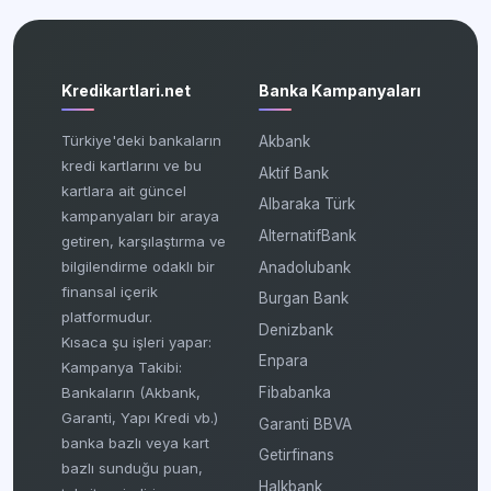
Kredikartlari.net
Banka Kampanyaları
Türkiye'deki bankaların
Akbank
kredi kartlarını ve bu
Aktif Bank
kartlara ait güncel
Albaraka Türk
kampanyaları bir araya
AlternatifBank
getiren, karşılaştırma ve
bilgilendirme odaklı bir
Anadolubank
finansal içerik
Burgan Bank
platformudur.
Denizbank
Kısaca şu işleri yapar:
Enpara
Kampanya Takibi:
Fibabanka
Bankaların (Akbank,
Garanti, Yapı Kredi vb.)
Garanti BBVA
banka bazlı veya kart
Getirfinans
bazlı sunduğu puan,
Halkbank