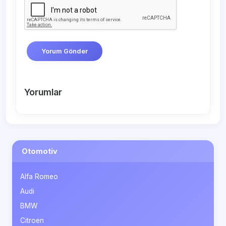
Yorum Gönder
Yorumlar
Otomotiv
Alfa Romeo
Audi
BMW
Citroen