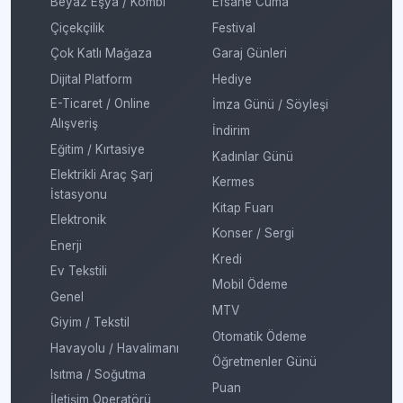
Beyaz Eşya / Kombi
Efsane Cuma
Çiçekçilik
Festival
Çok Katlı Mağaza
Garaj Günleri
Dijital Platform
Hediye
E-Ticaret / Online
İmza Günü / Söyleşi
Alışveriş
İndirim
Eğitim / Kırtasiye
Kadınlar Günü
Elektrikli Araç Şarj
Kermes
İstasyonu
Kitap Fuarı
Elektronik
Konser / Sergi
Enerji
Kredi
Ev Tekstili
Mobil Ödeme
Genel
MTV
Giyim / Tekstil
Otomatik Ödeme
Havayolu / Havalimanı
Öğretmenler Günü
Isıtma / Soğutma
Puan
İletişim Operatörü