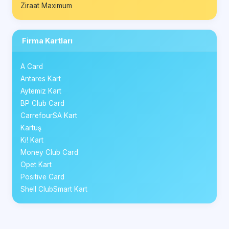
Ziraat Maximum
Firma Kartları
A Card
Antares Kart
Aytemiz Kart
BP Club Card
CarrefourSA Kart
Kartuş
Ki! Kart
Money Club Card
Opet Kart
Positive Card
Shell ClubSmart Kart