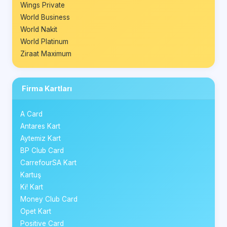
Wings Private
World Business
World Nakit
World Platinum
Ziraat Maximum
Firma Kartları
A Card
Antares Kart
Aytemiz Kart
BP Club Card
CarrefourSA Kart
Kartuş
Ki! Kart
Money Club Card
Opet Kart
Positive Card