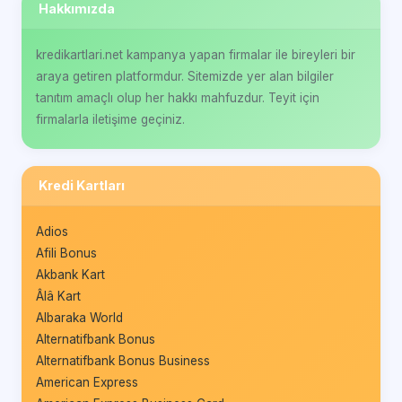
Hakkımızda
kredikartlari.net kampanya yapan firmalar ile bireyleri bir
araya getiren platformdur. Sitemizde yer alan bilgiler
tanıtım amaçlı olup her hakkı mahfuzdur. Teyit için
firmalarla iletişime geçiniz.
Kredi Kartları
Adios
Afili Bonus
Akbank Kart
Âlâ Kart
Albaraka World
Alternatifbank Bonus
Alternatifbank Bonus Business
American Express