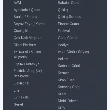
AVM
Babalar Günü
Ayakkabı / Çanta
Çekiliş
Banka / Finans
Çekiliş Sonucu
Beyaz Eşya / Kombi
Efsane Cuma
Çiçekçilik
Festival
Çok Katlı Mağaza
Garaj Günleri
Dijital Platform
Hediye
E-Ticaret / Online
İmza Günü / Söyleşi
Alışveriş
İndirim
Eğitim / Kırtasiye
Kadınlar Günü
Elektrikli Araç Şarj
Kermes
İstasyonu
Kitap Fuarı
Elektronik
Konser / Sergi
Enerji
Kredi
Ev Tekstili
Mobil Ödeme
Genel
MTV