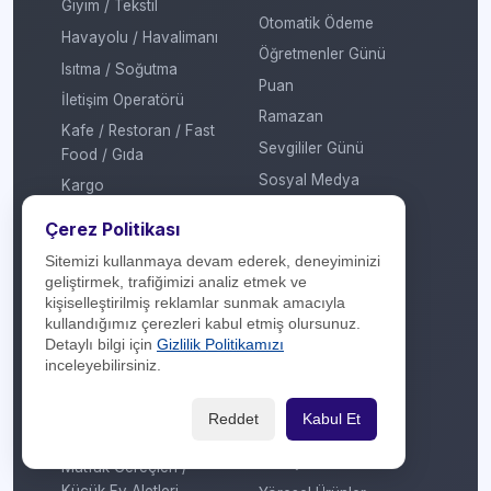
Giyim / Tekstil
Otomatik Ödeme
Havayolu / Havalimanı
Öğretmenler Günü
Isıtma / Soğutma
Puan
İletişim Operatörü
Ramazan
Kafe / Restoran / Fast
Sevgililer Günü
Food / Gıda
Sosyal Medya
Kargo
Sosyal Sorumluluk
Konaklama
Çerez Politikası
Sömestir
Kozmetik / Kişisel Bakım
Sitemizi kullanmaya devam ederek, deneyiminizi
Takas
Kripto Platformu
geliştirmek, trafiğimizi analiz etmek ve
kişiselleştirilmiş reklamlar sunmak amacıyla
Taksit Atlat
Kuru Temizleme
kullandığımız çerezleri kabul etmiş olursunuz.
Temassız Ödeme
Kültür / Sanat
Detaylı bilgi için
Gizlilik Politikamızı
inceleyebilirsiniz.
Tiyatro / Müzikal
Market
Vergi Ödeme
Mobil Uygulama
Reddet
Kabul Et
Yarışma
Mobilya / Dekorasyon
Yılbaşı
Mutfak Gereçleri /
Küçük Ev Aletleri