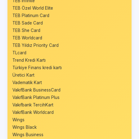
TEB Infinite
TEB Özel World Elite
TEB Platinum Card
TEB Sade Card
TEB She Card
TEB Worldcard
TEB Yıldız Priority Card
TLcard
Trend Kredi Kartı
Türkiye Finans kredi kartı
Üretici Kart
Vadematik Kart
VakıfBank BusinessCard
VakıfBank Platinum Plus
Vakıfbank TercihKart
VakıfBank Worldcard
Wings
Wings Black
Wings Business