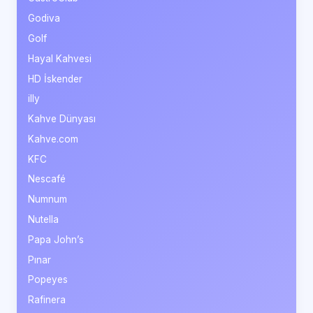
Godiva
Golf
Hayal Kahvesi
HD İskender
illy
Kahve Dünyası
Kahve.com
KFC
Nescafé
Numnum
Nutella
Papa John’s
Pınar
Popeyes
Rafinera