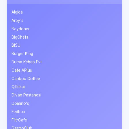
Algida
Arby's
Baydöner
BigChefs
BiSU
Burger King
Bursa Kebap Evi
Cafe APlus
Caribou Coffee
Çitlekçi
Divan Pastanesi
Domino's
Fedbox
FiltrCafe
GastroClub