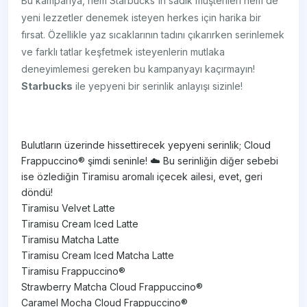
Bu kampanya, hem Starbucks'ın sadık müşterileri hem de
yeni lezzetler denemek isteyen herkes için harika bir
fırsat. Özellikle yaz sıcaklarının tadını çıkarırken serinlemek
ve farklı tatlar keşfetmek isteyenlerin mutlaka
deneyimlemesi gereken bu kampanyayı kaçırmayın!
Starbucks
ile yepyeni bir serinlik anlayışı sizinle!
Bulutların üzerinde hissettirecek yepyeni serinlik; Cloud
Frappuccino® şimdi seninle! ☁️ Bu serinliğin diğer sebebi
ise özlediğin Tiramisu aromalı içecek ailesi, evet, geri
döndü!
Tiramisu Velvet Latte
Tiramisu Cream Iced Latte
Tiramisu Matcha Latte
Tiramisu Cream Iced Matcha Latte
Tiramisu Frappuccino®
Strawberry Matcha Cloud Frappuccino®
Caramel Mocha Cloud Frappuccino®