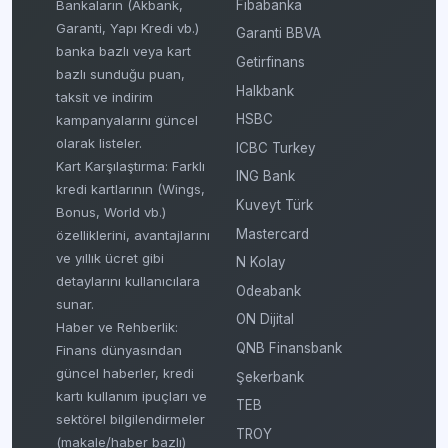
Fibabanka
Bankaların (Akbank,
Garanti, Yapı Kredi vb.)
Garanti BBVA
banka bazlı veya kart
Getirfinans
bazlı sunduğu puan,
Halkbank
taksit ve indirim
HSBC
kampanyalarını güncel
olarak listeler.
ICBC Turkey
Kart Karşılaştırma: Farklı
ING Bank
kredi kartlarının (Wings,
Kuveyt Türk
Bonus, World vb.)
Mastercard
özelliklerini, avantajlarını
ve yıllık ücret gibi
N Kolay
detaylarını kullanıcılara
Odeabank
sunar.
ON Dijital
Haber ve Rehberlik:
QNB Finansbank
Finans dünyasından
güncel haberler, kredi
Şekerbank
kartı kullanım ipuçları ve
TEB
sektörel bilgilendirmeler
TROY
(makale/haber bazlı)