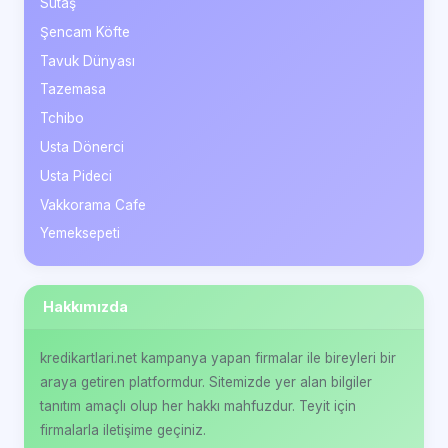
Sütaş
Şencam Köfte
Tavuk Dünyası
Tazemasa
Tchibo
Usta Dönerci
Usta Pideci
Vakkorama Cafe
Yemeksepeti
Hakkımızda
kredikartlari.net kampanya yapan firmalar ile bireyleri bir
araya getiren platformdur. Sitemizde yer alan bilgiler
tanıtım amaçlı olup her hakkı mahfuzdur. Teyit için
firmalarla iletişime geçiniz.