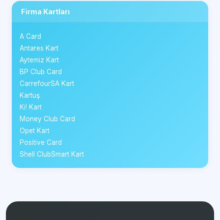
Firma Kartları
A Card
Antares Kart
Aytemiz Kart
BP Club Card
CarrefourSA Kart
Kartuş
Ki! Kart
Money Club Card
Opet Kart
Positive Card
Shell ClubSmart Kart