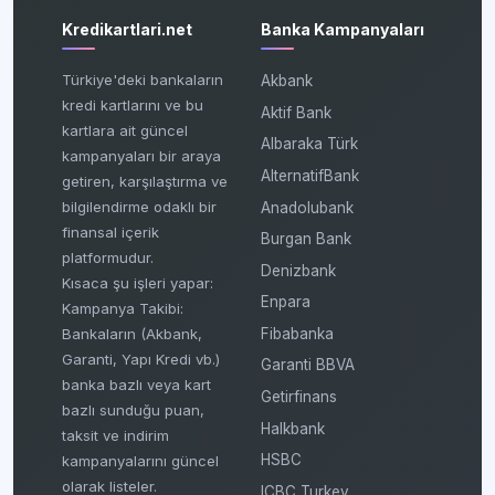
Kredikartlari.net
Banka Kampanyaları
Türkiye'deki bankaların
Akbank
kredi kartlarını ve bu
Aktif Bank
kartlara ait güncel
Albaraka Türk
kampanyaları bir araya
AlternatifBank
getiren, karşılaştırma ve
bilgilendirme odaklı bir
Anadolubank
finansal içerik
Burgan Bank
platformudur.
Denizbank
Kısaca şu işleri yapar:
Enpara
Kampanya Takibi:
Fibabanka
Bankaların (Akbank,
Garanti, Yapı Kredi vb.)
Garanti BBVA
banka bazlı veya kart
Getirfinans
bazlı sunduğu puan,
Halkbank
taksit ve indirim
HSBC
kampanyalarını güncel
olarak listeler.
ICBC Turkey