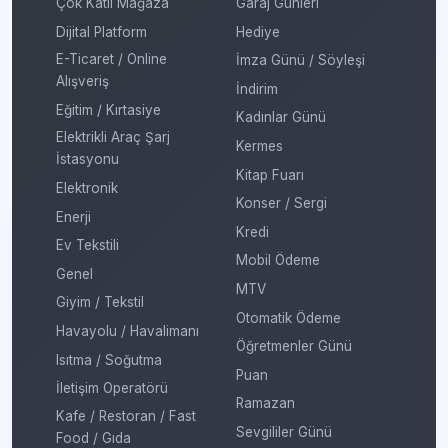
Çok Katlı Mağaza
Garaj Günleri
Dijital Platform
Hediye
E-Ticaret / Online
İmza Günü / Söyleşi
Alışveriş
İndirim
Eğitim / Kırtasiye
Kadınlar Günü
Elektrikli Araç Şarj
Kermes
İstasyonu
Kitap Fuarı
Elektronik
Konser / Sergi
Enerji
Kredi
Ev Tekstili
Mobil Ödeme
Genel
MTV
Giyim / Tekstil
Otomatik Ödeme
Havayolu / Havalimanı
Öğretmenler Günü
Isıtma / Soğutma
Puan
İletişim Operatörü
Ramazan
Kafe / Restoran / Fast
Sevgililer Günü
Food / Gıda