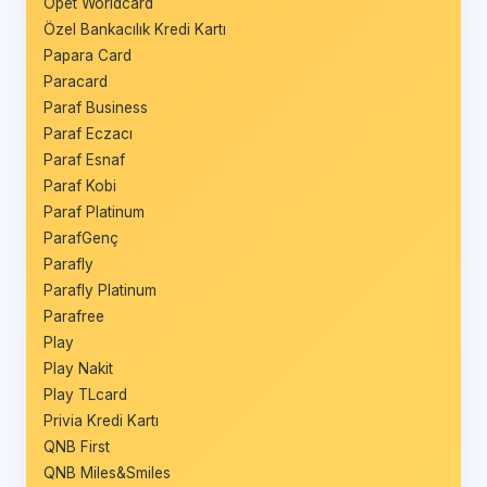
Opet Worldcard
Özel Bankacılık Kredi Kartı
Papara Card
Paracard
Paraf Business
Paraf Eczacı
Paraf Esnaf
Paraf Kobi
Paraf Platinum
ParafGenç
Parafly
Parafly Platinum
Parafree
Play
Play Nakit
Play TLcard
Privia Kredi Kartı
QNB First
QNB Miles&Smiles