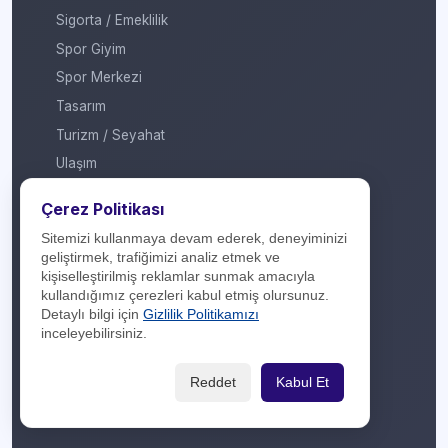
Sigorta / Emeklilik
Spor Giyim
Spor Merkezi
Tasarım
Turizm / Seyahat
Ulaşım
Veteriner / Pet Shop
Çerez Politikası
Yapı Marketi
Sitemizi kullanmaya devam ederek, deneyiminizi
Yurt Dışı / Duty Free
geliştirmek, trafiğimizi analiz etmek ve
kişiselleştirilmiş reklamlar sunmak amacıyla
Hakkımızda
kullandığımız çerezleri kabul etmiş olursunuz.
Detaylı bilgi için
Gizlilik Politikamızı
İletişim
inceleyebilirsiniz.
Yasal Yükümlülük
Reddet
Kabul Et
Gizlilik Politikası