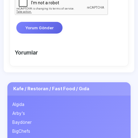
Yorum Gönder
Yorumlar
Kafe / Restoran / Fast Food / Gıda
Algida
Arby's
Baydöner
BigChefs