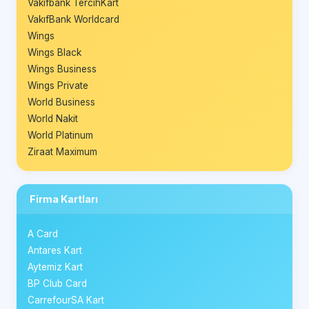
Vakıfbank TercihKart
VakıfBank Worldcard
Wings
Wings Black
Wings Business
Wings Private
World Business
World Nakit
World Platinum
Ziraat Maximum
Firma Kartları
A Card
Antares Kart
Aytemiz Kart
BP Club Card
CarrefourSA Kart