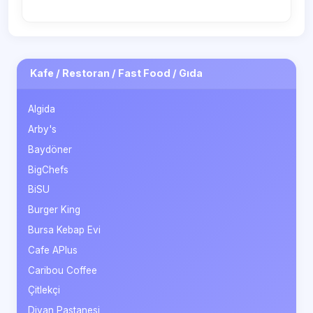
Kafe / Restoran / Fast Food / Gıda
Algida
Arby's
Baydöner
BigChefs
BiSU
Burger King
Bursa Kebap Evi
Cafe APlus
Caribou Coffee
Çitlekçi
Divan Pastanesi