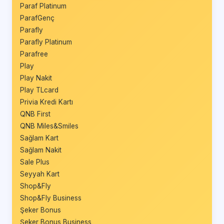
Paraf Platinum
ParafGenç
Parafly
Parafly Platinum
Parafree
Play
Play Nakit
Play TLcard
Privia Kredi Kartı
QNB First
QNB Miles&Smiles
Sağlam Kart
Sağlam Nakit
Sale Plus
Seyyah Kart
Shop&Fly
Shop&Fly Business
Şeker Bonus
Şeker Bonus Business