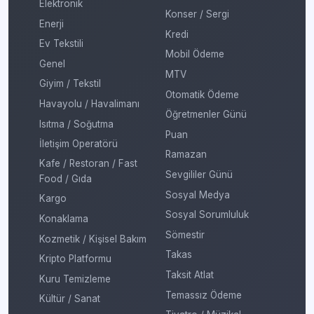
Elektronik
Konser / Sergi
Enerji
Kredi
Ev Tekstili
Mobil Ödeme
Genel
MTV
Giyim / Tekstil
Otomatik Ödeme
Havayolu / Havalimanı
Öğretmenler Günü
Isıtma / Soğutma
Puan
İletişim Operatörü
Ramazan
Kafe / Restoran / Fast
Sevgililer Günü
Food / Gıda
Sosyal Medya
Kargo
Sosyal Sorumluluk
Konaklama
Sömestir
Kozmetik / Kişisel Bakım
Takas
Kripto Platformu
Taksit Atlat
Kuru Temizleme
Temassız Ödeme
Kültür / Sanat