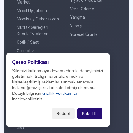
Tiyatro / Müzikal
Market
Vergi Ödeme
Mobil Uygulama
Yarışma
Mobilya / Dekorasyon
Yılbaşı
Mutfak Gereçleri /
Küçük Ev Aletleri
Yöresel Ürünler
Optik / Saat
Otomotiv
Oyuncak / Çocuk
Çerez Politikası
Profesyonel Hizmet
Sitemizi kullanmaya devam ederek, deneyiminizi
Sağlık / Hastane
geliştirmek, trafiğimizi analiz etmek ve
kişiselleştirilmiş reklamlar sunmak amacıyla
Sigorta / Emeklilik
kullandığımız çerezleri kabul etmiş olursunuz.
Spor Giyim
Detaylı bilgi için
Gizlilik Politikamızı
inceleyebilirsiniz.
Spor Merkezi
Tasarım
Reddet
Kabul Et
Turizm / Seyahat
Ulaşım