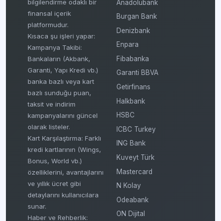
bilgilendirme odaklı bir
Anadolubank
finansal içerik
Burgan Bank
platformudur.
Denizbank
Kısaca şu işleri yapar:
Enpara
Kampanya Takibi:
Fibabanka
Bankaların (Akbank,
Garanti, Yapı Kredi vb.)
Garanti BBVA
banka bazlı veya kart
Getirfinans
bazlı sunduğu puan,
Halkbank
taksit ve indirim
HSBC
kampanyalarını güncel
olarak listeler.
ICBC Turkey
Kart Karşılaştırma: Farklı
ING Bank
kredi kartlarının (Wings,
Kuveyt Türk
Bonus, World vb.)
Mastercard
özelliklerini, avantajlarını
ve yıllık ücret gibi
N Kolay
detaylarını kullanıcılara
Odeabank
sunar.
ON Dijital
Haber ve Rehberlik: