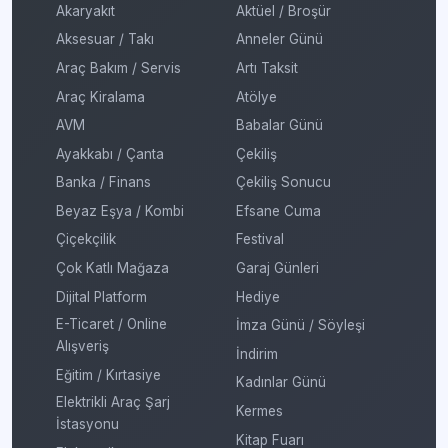
Akaryakıt
Aktüel / Broşür
Aksesuar / Takı
Anneler Günü
Araç Bakım / Servis
Artı Taksit
Araç Kiralama
Atölye
AVM
Babalar Günü
Ayakkabı / Çanta
Çekiliş
Banka / Finans
Çekiliş Sonucu
Beyaz Eşya / Kombi
Efsane Cuma
Çiçekçilik
Festival
Çok Katlı Mağaza
Garaj Günleri
Dijital Platform
Hediye
E-Ticaret / Online
İmza Günü / Söyleşi
Alışveriş
İndirim
Eğitim / Kırtasiye
Kadınlar Günü
Elektrikli Araç Şarj
Kermes
İstasyonu
Kitap Fuarı