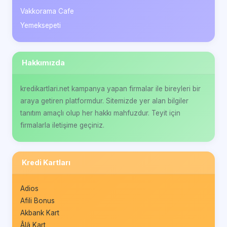
Vakkorama Cafe
Yemeksepeti
Hakkımızda
kredikartlari.net kampanya yapan firmalar ile bireyleri bir
araya getiren platformdur. Sitemizde yer alan bilgiler
tanıtım amaçlı olup her hakkı mahfuzdur. Teyit için
firmalarla iletişime geçiniz.
Kredi Kartları
Adios
Afili Bonus
Akbank Kart
Âlâ Kart