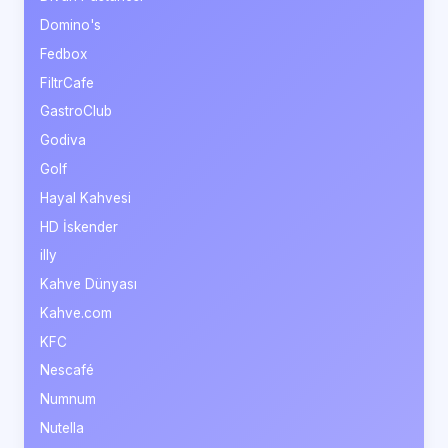
Domino's
Fedbox
FiltrCafe
GastroClub
Godiva
Golf
Hayal Kahvesi
HD İskender
illy
Kahve Dünyası
Kahve.com
KFC
Nescafé
Numnum
Nutella