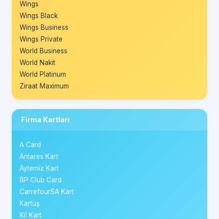
Wings
Wings Black
Wings Business
Wings Private
World Business
World Nakit
World Platinum
Ziraat Maximum
Firma Kartları
A Card
Antares Kart
Aytemiz Kart
BP Club Card
CarrefourSA Kart
Kartuş
Ki! Kart