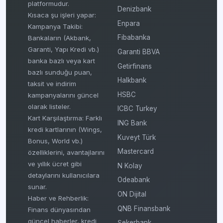
platformudur.
Denizbank
Kısaca şu işleri yapar:
Enpara
Kampanya Takibi:
Fibabanka
Bankaların (Akbank,
Garanti, Yapı Kredi vb.)
Garanti BBVA
banka bazlı veya kart
Getirfinans
bazlı sunduğu puan,
Halkbank
taksit ve indirim
HSBC
kampanyalarını güncel
olarak listeler.
ICBC Turkey
Kart Karşılaştırma: Farklı
ING Bank
kredi kartlarının (Wings,
Kuveyt Türk
Bonus, World vb.)
Mastercard
özelliklerini, avantajlarını
ve yıllık ücret gibi
N Kolay
detaylarını kullanıcılara
Odeabank
sunar.
ON Dijital
Haber ve Rehberlik:
QNB Finansbank
Finans dünyasından
güncel haberler, kredi
Şekerbank