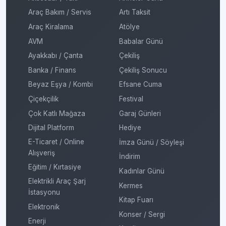
Araç Bakım / Servis
Artı Taksit
Araç Kiralama
Atölye
AVM
Babalar Günü
Ayakkabı / Çanta
Çekiliş
Banka / Finans
Çekiliş Sonucu
Beyaz Eşya / Kombi
Efsane Cuma
Çiçekçilik
Festival
Çok Katlı Mağaza
Garaj Günleri
Dijital Platform
Hediye
E-Ticaret / Online
İmza Günü / Söyleşi
Alışveriş
İndirim
Eğitim / Kırtasiye
Kadınlar Günü
Elektrikli Araç Şarj
Kermes
İstasyonu
Kitap Fuarı
Elektronik
Konser / Sergi
Enerji