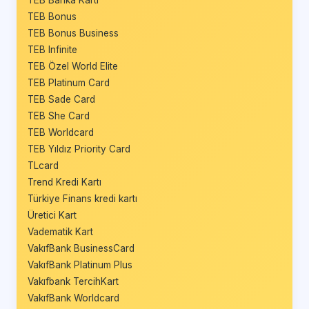
TEB Banka Kartı
TEB Bonus
TEB Bonus Business
TEB Infinite
TEB Özel World Elite
TEB Platinum Card
TEB Sade Card
TEB She Card
TEB Worldcard
TEB Yıldız Priority Card
TLcard
Trend Kredi Kartı
Türkiye Finans kredi kartı
Üretici Kart
Vadematik Kart
VakıfBank BusinessCard
VakıfBank Platinum Plus
Vakıfbank TercihKart
VakıfBank Worldcard