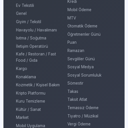
Kredi
Ev Tekstili
Mobil Ödeme
Genel
MTV
Giyim / Tekstil
Otomatik Ödeme
Havayolu / Havalimanı
Öğretmenler Günü
Isıtma / Soğutma
Puan
İletişim Operatörü
Ramazan
Kafe / Restoran / Fast
Sevgililer Günü
Food / Gıda
Sosyal Medya
Kargo
Sosyal Sorumluluk
Konaklama
Sömestir
Kozmetik / Kişisel Bakım
Takas
Kripto Platformu
Taksit Atlat
Kuru Temizleme
Temassız Ödeme
Kültür / Sanat
Tiyatro / Müzikal
Market
Vergi Ödeme
Mobil Uygulama