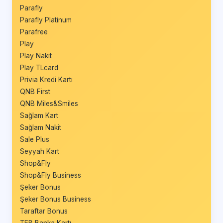
Parafly
Parafly Platinum
Parafree
Play
Play Nakit
Play TLcard
Privia Kredi Kartı
QNB First
QNB Miles&Smiles
Sağlam Kart
Sağlam Nakit
Sale Plus
Seyyah Kart
Shop&Fly
Shop&Fly Business
Şeker Bonus
Şeker Bonus Business
Taraftar Bonus