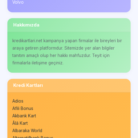
Volvo
Hakkımızda
kredikartlari.net kampanya yapan firmalar ile bireyleri bir
araya getiren platformdur. Sitemizde yer alan bilgiler
tanıtım amaçlı olup her hakkı mahfuzdur. Teyit için
firmalarla iletişime geçiniz.
Kredi Kartları
Adios
Afili Bonus
Akbank Kart
Âlâ Kart
Albaraka World