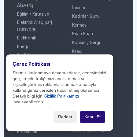
Alışveriş
İndirim
Eğitim / Kırtasiye
Kadınlar Günü
Elektrikli Araç Şarj
Kermes
İstasyonu
Kitap Fuarı
Elektronik
Konser / Sergi
Enerji
Kredi
Ev Tekstili
Mobil Ödeme
Çerez Politikası
Genel
MTV
Giyim / Tekstil
Sitemizi kullanmaya devam ederek, deneyiminizi
Otomatik Ödeme
geliştirmek, trafiğimizi analiz etmek ve
Havayolu / Havalimanı
kişiselleştirilmiş reklamlar sunmak amacıyla
Öğretmenler Günü
Isıtma / Soğutma
kullandığımız çerezleri kabul etmiş olursunuz.
Puan
Detaylı bilgi için
Gizlilik Politikamızı
İletişim Operatörü
inceleyebilirsiniz.
Ramazan
Kafe / Restoran / Fast
Sevgililer Günü
Food / Gıda
Reddet
Kabul Et
Sosyal Medya
Kargo
Sosyal Sorumluluk
Konaklama