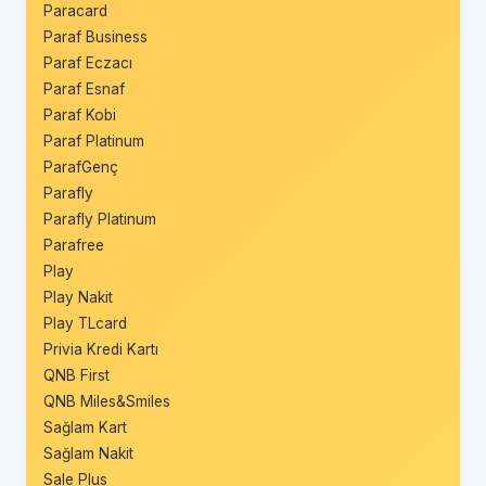
Paracard
Paraf Business
Paraf Eczacı
Paraf Esnaf
Paraf Kobi
Paraf Platinum
ParafGenç
Parafly
Parafly Platinum
Parafree
Play
Play Nakit
Play TLcard
Privia Kredi Kartı
QNB First
QNB Miles&Smiles
Sağlam Kart
Sağlam Nakit
Sale Plus