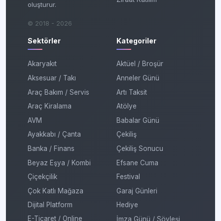
oluşturur.
© 2018 - 2026
Sektörler
Kategoriler
Akaryakıt
Aktüel / Broşür
Aksesuar / Takı
Anneler Günü
Araç Bakım / Servis
Artı Taksit
Araç Kiralama
Atölye
AVM
Babalar Günü
Ayakkabı / Çanta
Çekiliş
Banka / Finans
Çekiliş Sonucu
Beyaz Eşya / Kombi
Efsane Cuma
Çiçekçilik
Festival
Çok Katlı Mağaza
Garaj Günleri
Dijital Platform
Hediye
E-Ticaret / Online
İmza Günü / Söyleşi