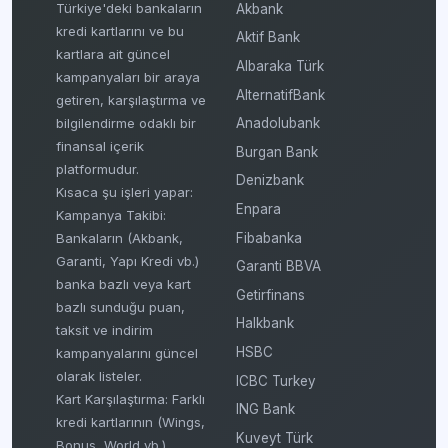
Türkiye'deki bankaların
Akbank
kredi kartlarını ve bu
Aktif Bank
kartlara ait güncel
Albaraka Türk
kampanyaları bir araya
AlternatifBank
getiren, karşılaştırma ve
bilgilendirme odaklı bir
Anadolubank
finansal içerik
Burgan Bank
platformudur.
Denizbank
Kısaca şu işleri yapar:
Enpara
Kampanya Takibi:
Fibabanka
Bankaların (Akbank,
Garanti, Yapı Kredi vb.)
Garanti BBVA
banka bazlı veya kart
Getirfinans
bazlı sunduğu puan,
Halkbank
taksit ve indirim
HSBC
kampanyalarını güncel
olarak listeler.
ICBC Turkey
Kart Karşılaştırma: Farklı
ING Bank
kredi kartlarının (Wings,
Kuveyt Türk
Bonus, World vb.)