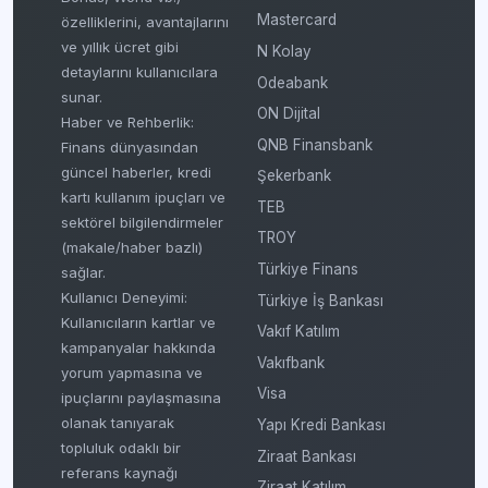
Mastercard
özelliklerini, avantajlarını
ve yıllık ücret gibi
N Kolay
detaylarını kullanıcılara
Odeabank
sunar.
ON Dijital
Haber ve Rehberlik:
QNB Finansbank
Finans dünyasından
güncel haberler, kredi
Şekerbank
kartı kullanım ipuçları ve
TEB
sektörel bilgilendirmeler
TROY
(makale/haber bazlı)
Türkiye Finans
sağlar.
Kullanıcı Deneyimi:
Türkiye İş Bankası
Kullanıcıların kartlar ve
Vakıf Katılım
kampanyalar hakkında
Vakıfbank
yorum yapmasına ve
Visa
ipuçlarını paylaşmasına
olanak tanıyarak
Yapı Kredi Bankası
topluluk odaklı bir
Ziraat Bankası
referans kaynağı
Ziraat Katılım