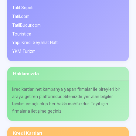
Tatil Sepeti
Tatil.com
TatilBudur.com
Touristica
Yapı Kredi Seyahat Hattı
YKM Turizm
Hakkımızda
kredikartlari.net kampanya yapan firmalar ile bireyleri bir
araya getiren platformdur. Sitemizde yer alan bilgiler
tanıtım amaçlı olup her hakkı mahfuzdur. Teyit için
firmalarla iletişime geçiniz.
Kredi Kartları