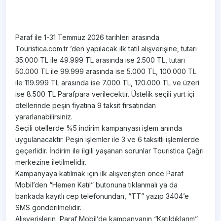
Paraf ile 1-31 Temmuz 2026 tarihleri arasında
Touristica.com.tr ’den yapılacak ilk tatil alışverişine, tutarı
35.000 TL ile 49.999 TL arasında ise 2.500 TL, tutarı
50.000 TL ile 99.999 arasında ise 5.000 TL, 100.000 TL
ile 119.999 TL arasında ise 7.000 TL, 120.000 TL ve üzeri
ise 8.500 TL Parafpara verilecektir. Üstelik seçili yurt içi
otellerinde peşin fiyatına 9 taksit fırsatından
yararlanabilirsiniz.
Seçili otellerde %5 indirim kampanyası işlem anında
uygulanacaktır. Peşin işlemler ile 3 ve 6 taksitli işlemlerde
geçerlidir. İndirim ile ilgili yaşanan sorunlar Touristica Çağrı
merkezine iletilmelidir.
Kampanyaya katılmak için ilk alışverişten önce Paraf
Mobil’den “Hemen Katıl” butonuna tıklanmalı ya da
bankada kayıtlı cep telefonundan, “TT” yazıp 3404’e
SMS gönderilmelidir.
Alışverişlerin, Paraf Mobil’de kampanyanın “Katıldıklarım”