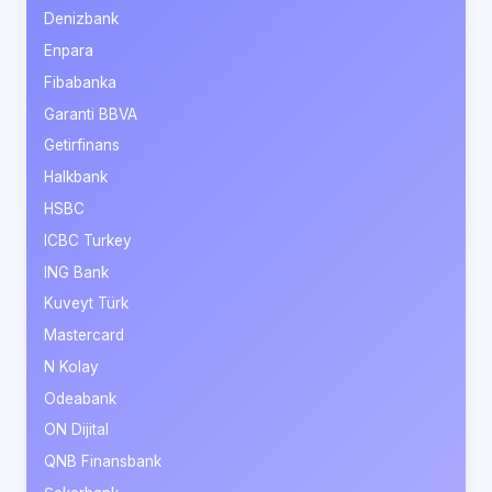
Denizbank
Enpara
Fibabanka
Garanti BBVA
Getirfinans
Halkbank
HSBC
ICBC Turkey
ING Bank
Kuveyt Türk
Mastercard
N Kolay
Odeabank
ON Dijital
QNB Finansbank