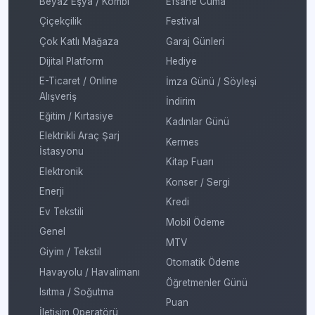
Beyaz Eşya / Kombi
Efsane Cuma
Çiçekçilik
Festival
Çok Katlı Mağaza
Garaj Günleri
Dijital Platform
Hediye
E-Ticaret / Online
İmza Günü / Söyleşi
Alışveriş
İndirim
Eğitim / Kırtasiye
Kadınlar Günü
Elektrikli Araç Şarj
Kermes
İstasyonu
Kitap Fuarı
Elektronik
Konser / Sergi
Enerji
Kredi
Ev Tekstili
Mobil Ödeme
Genel
MTV
Giyim / Tekstil
Otomatik Ödeme
Havayolu / Havalimanı
Öğretmenler Günü
Isıtma / Soğutma
Puan
İletişim Operatörü