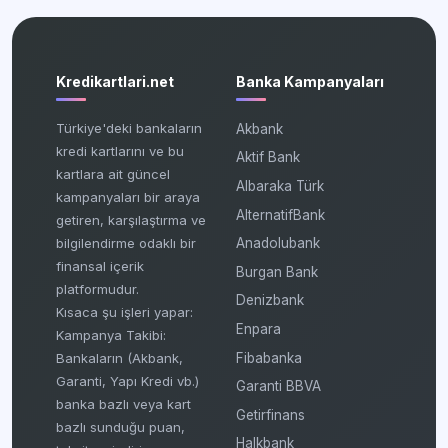
Kredikartlari.net
Banka Kampanyaları
Türkiye'deki bankaların
Akbank
kredi kartlarını ve bu
Aktif Bank
kartlara ait güncel
Albaraka Türk
kampanyaları bir araya
AlternatifBank
getiren, karşılaştırma ve
bilgilendirme odaklı bir
Anadolubank
finansal içerik
Burgan Bank
platformudur.
Denizbank
Kısaca şu işleri yapar:
Enpara
Kampanya Takibi:
Fibabanka
Bankaların (Akbank,
Garanti, Yapı Kredi vb.)
Garanti BBVA
banka bazlı veya kart
Getirfinans
bazlı sunduğu puan,
Halkbank