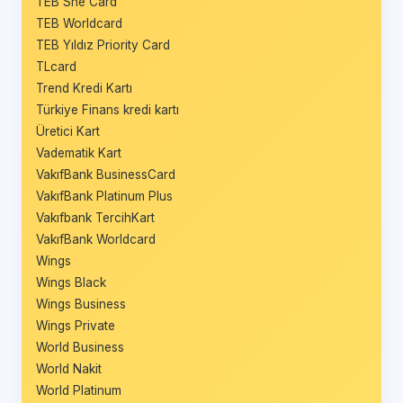
TEB She Card
TEB Worldcard
TEB Yıldız Priority Card
TLcard
Trend Kredi Kartı
Türkiye Finans kredi kartı
Üretici Kart
Vadematik Kart
VakıfBank BusinessCard
VakıfBank Platinum Plus
Vakıfbank TercihKart
VakıfBank Worldcard
Wings
Wings Black
Wings Business
Wings Private
World Business
World Nakit
World Platinum