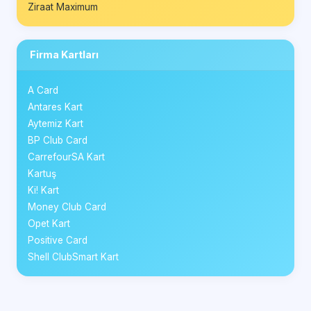
Ziraat Maximum
Firma Kartları
A Card
Antares Kart
Aytemiz Kart
BP Club Card
CarrefourSA Kart
Kartuş
Ki! Kart
Money Club Card
Opet Kart
Positive Card
Shell ClubSmart Kart