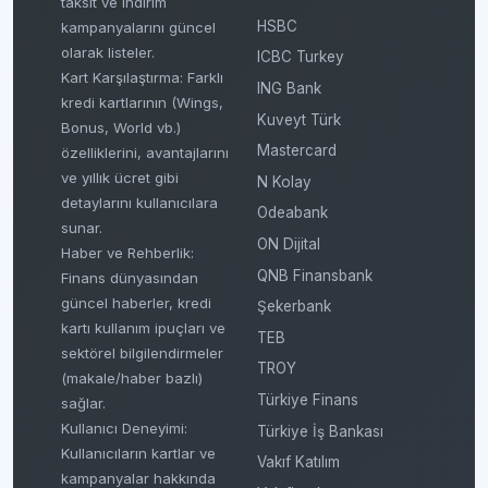
taksit ve indirim
HSBC
kampanyalarını güncel
olarak listeler.
ICBC Turkey
Kart Karşılaştırma: Farklı
ING Bank
kredi kartlarının (Wings,
Kuveyt Türk
Bonus, World vb.)
Mastercard
özelliklerini, avantajlarını
ve yıllık ücret gibi
N Kolay
detaylarını kullanıcılara
Odeabank
sunar.
ON Dijital
Haber ve Rehberlik:
QNB Finansbank
Finans dünyasından
güncel haberler, kredi
Şekerbank
kartı kullanım ipuçları ve
TEB
sektörel bilgilendirmeler
TROY
(makale/haber bazlı)
Türkiye Finans
sağlar.
Kullanıcı Deneyimi:
Türkiye İş Bankası
Kullanıcıların kartlar ve
Vakıf Katılım
kampanyalar hakkında