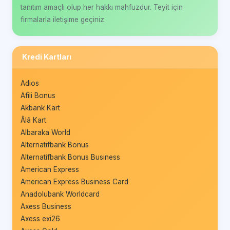
tanıtım amaçlı olup her hakkı mahfuzdur. Teyit için
firmalarla iletişime geçiniz.
Kredi Kartları
Adios
Afili Bonus
Akbank Kart
Âlâ Kart
Albaraka World
Alternatifbank Bonus
Alternatifbank Bonus Business
American Express
American Express Business Card
Anadolubank Worldcard
Axess Business
Axess exi26