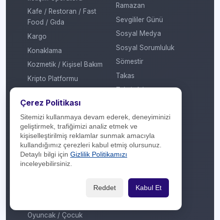
Ramazan
Kafe / Restoran / Fast
Sevgililer Günü
Food / Gıda
Sosyal Medya
Kargo
Sosyal Sorumluluk
Konaklama
Sömestir
Kozmetik / Kişisel Bakım
Takas
Kripto Platformu
Taksit Atlat
Kuru Temizleme
Çerez Politikası
Temassız Ödeme
Kültür / Sanat
Sitemizi kullanmaya devam ederek, deneyiminizi
Tiyatro / Müzikal
Market
geliştirmek, trafiğimizi analiz etmek ve
Vergi Ödeme
Mobil Uygulama
kişiselleştirilmiş reklamlar sunmak amacıyla
kullandığımız çerezleri kabul etmiş olursunuz.
Yarışma
Mobilya / Dekorasyon
Detaylı bilgi için
Gizlilik Politikamızı
Yılbaşı
Mutfak Gereçleri /
inceleyebilirsiniz.
Küçük Ev Aletleri
Yöresel Ürünler
Optik / Saat
Reddet
Kabul Et
Otomotiv
Oyuncak / Çocuk