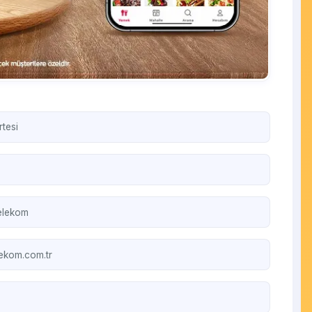
tesi
elekom
lekom.com.tr