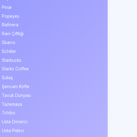
Pınar
Popeyes
Rafinera
Rani Çiftliği
Sbarro
Schiller
Starbucks
Starks Coffee
Sütaş
Şencam Köfte
Tavuk Dünyası
Tazemasa
Tchibo
Usta Dönerci
Usta Pideci