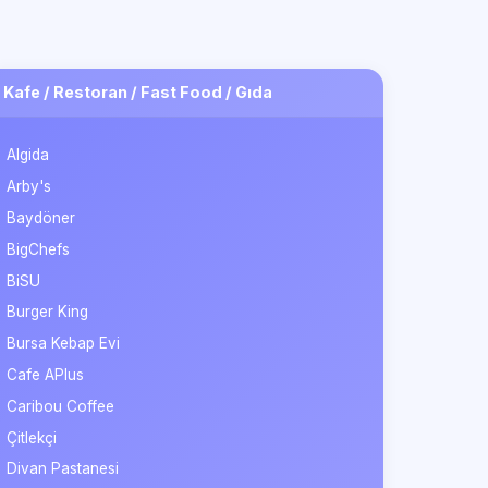
Kafe / Restoran / Fast Food / Gıda
Algida
Arby's
Baydöner
BigChefs
BiSU
Burger King
Bursa Kebap Evi
Cafe APlus
Caribou Coffee
Çitlekçi
Divan Pastanesi