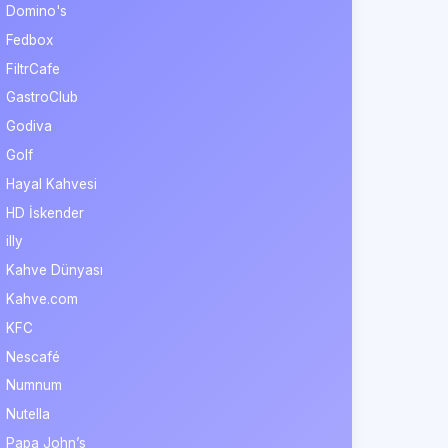
Domino's
Fedbox
FiltrCafe
GastroClub
Godiva
Golf
Hayal Kahvesi
HD İskender
illy
Kahve Dünyası
Kahve.com
KFC
Nescafé
Numnum
Nutella
Papa John’s