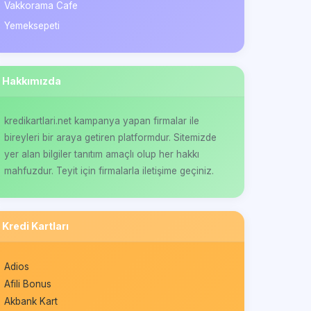
Vakkorama Cafe
Yemeksepeti
Hakkımızda
kredikartlari.net kampanya yapan firmalar ile
bireyleri bir araya getiren platformdur. Sitemizde
yer alan bilgiler tanıtım amaçlı olup her hakkı
mahfuzdur. Teyit için firmalarla iletişime geçiniz.
Kredi Kartları
Adios
Afili Bonus
Akbank Kart