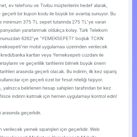
, ev telefonu ve Tivibu müşterilerini hedef alarak,
eçerli bir kupon kodu ile büyük bir avantaj sunuyor. Bu
nde minimum 375 TL sepet tutarında 275 TL'ye varan
mpanyadan yararlanmak oldukça kolay. Türk Telekom
efonunuzdan 6262'ye 'YEMEKSEPETI' boşluk TCKN
emeksepeti'nin mobil uygulaması üzerinden verilecek
e kredi/banka kartları veya Yemeksepeti cüzdanı ile
detaylarını ve geçerlilik tarihlerini bilmek büyük önem
rihleri arasında geçerli olacak. Bu indirim, ilk kez sipariş
ıcılar için geçerli özel bir fırsat niteliği taşıyor.
, yalnızca belirlenen hesap sahipleri tarafından bir kez
yfinize indirim katmak için hemen uygulamayı kontrol edin!
 arasında geçerlidir.
erilecek yemek siparişleri için geçerlidir. Web