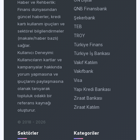
Haber ve Rehberlik:
QNB Finansbank
Finans dünyasından
güncel haberler, kredi
Şekerbank
kartı kullanım ipuçları ve
TEB
sektörel bilgilendirmeler
TROY
(makale/haber bazlı)
Türkiye Finans
sağlar.
Kullanıcı Deneyimi:
Türkiye İş Bankası
Kullanıcıların kartlar ve
Vakıf Katılım
kampanyalar hakkında
Vakıfbank
yorum yapmasına ve
Visa
ipuçlarını paylaşmasına
olanak tanıyarak
Yapı Kredi Bankası
topluluk odaklı bir
Ziraat Bankası
referans kaynağı
Ziraat Katılım
oluşturur.
© 2018 - 2026
Sektörler
Kategoriler