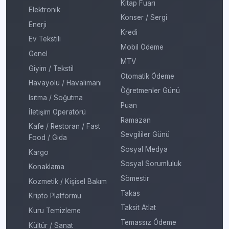
Kitap Fuarı
Elektronik
Konser / Sergi
Enerji
Kredi
Ev Tekstili
Mobil Ödeme
Genel
MTV
Giyim / Tekstil
Otomatik Ödeme
Havayolu / Havalimanı
Öğretmenler Günü
Isıtma / Soğutma
Puan
İletişim Operatörü
Ramazan
Kafe / Restoran / Fast
Sevgililer Günü
Food / Gıda
Sosyal Medya
Kargo
Sosyal Sorumluluk
Konaklama
Sömestir
Kozmetik / Kişisel Bakım
Takas
Kripto Platformu
Taksit Atlat
Kuru Temizleme
Temassız Ödeme
Kültür / Sanat