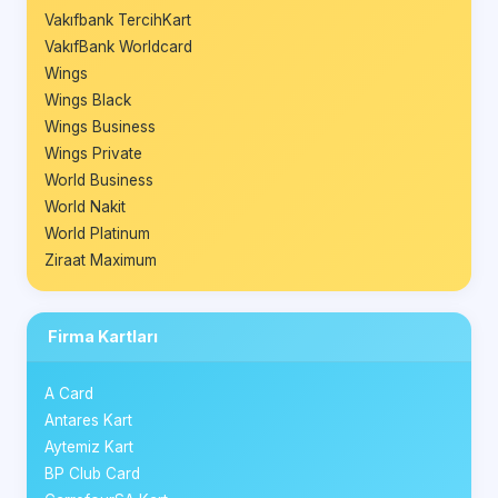
Vakıfbank TercihKart
VakıfBank Worldcard
Wings
Wings Black
Wings Business
Wings Private
World Business
World Nakit
World Platinum
Ziraat Maximum
Firma Kartları
A Card
Antares Kart
Aytemiz Kart
BP Club Card