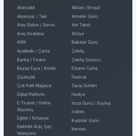
Akaryakıt
Aktüel / Broşür
Aksesuar / Takı
Anneler Günü
Araç Bakım / Servis
Artı Taksit
Araç Kiralama
Atölye
AVM
Babalar Günü
Ayakkabı / Çanta
Çekiliş
Banka / Finans
Çekiliş Sonucu
Beyaz Eşya / Kombi
Efsane Cuma
Çiçekçilik
Festival
Çok Katlı Mağaza
Garaj Günleri
Dijital Platform
Hediye
E-Ticaret / Online
İmza Günü / Söyleşi
Alışveriş
İndirim
Eğitim / Kırtasiye
Kadınlar Günü
Elektrikli Araç Şarj
Kermes
İstasyonu