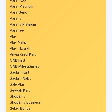
Paraf Kobi
Paraf Platinum
ParafGenç
Parafly
Parafly Platinum
Parafree
Play
Play Nakit
Play TLcard
Privia Kredi Kartı
QNB First
QNB Miles&Smiles
Sağlam Kart
Sağlam Nakit
Sale Plus
Seyyah Kart
Shop&Fly
Shop&Fly Business
Şeker Bonus