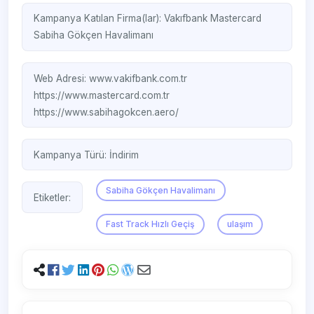
Kampanya Katılan Firma(lar):
Vakıfbank
Mastercard
Sabiha Gökçen Havalimanı
Web Adresi:
www.vakifbank.com.tr
https://www.mastercard.com.tr
https://www.sabihagokcen.aero/
Kampanya Türü:
İndirim
Sabiha Gökçen Havalimanı
Etiketler:
Fast Track Hızlı Geçiş
ulaşım