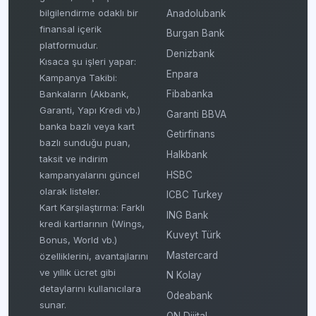
bilgilendirme odaklı bir
Anadolubank
finansal içerik
Burgan Bank
platformudur.
Denizbank
Kısaca şu işleri yapar:
Enpara
Kampanya Takibi:
Fibabanka
Bankaların (Akbank,
Garanti, Yapı Kredi vb.)
Garanti BBVA
banka bazlı veya kart
Getirfinans
bazlı sunduğu puan,
Halkbank
taksit ve indirim
HSBC
kampanyalarını güncel
olarak listeler.
ICBC Turkey
Kart Karşılaştırma: Farklı
ING Bank
kredi kartlarının (Wings,
Kuveyt Türk
Bonus, World vb.)
Mastercard
özelliklerini, avantajlarını
ve yıllık ücret gibi
N Kolay
detaylarını kullanıcılara
Odeabank
sunar.
ON Dijital