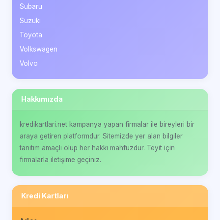
Subaru
Suzuki
Toyota
Volkswagen
Volvo
Hakkımızda
kredikartlari.net kampanya yapan firmalar ile bireyleri bir
araya getiren platformdur. Sitemizde yer alan bilgiler
tanıtım amaçlı olup her hakkı mahfuzdur. Teyit için
firmalarla iletişime geçiniz.
Kredi Kartları