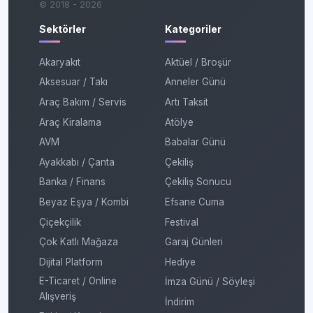
© 2018 - 2026
Sektörler
Kategoriler
Akaryakıt
Aktüel / Broşür
Aksesuar / Takı
Anneler Günü
Araç Bakım / Servis
Artı Taksit
Araç Kiralama
Atölye
AVM
Babalar Günü
Ayakkabı / Çanta
Çekiliş
Banka / Finans
Çekiliş Sonucu
Beyaz Eşya / Kombi
Efsane Cuma
Çiçekçilik
Festival
Çok Katlı Mağaza
Garaj Günleri
Dijital Platform
Hediye
E-Ticaret / Online
İmza Günü / Söyleşi
Alışveriş
İndirim