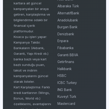
kartlara ait güncel
Albaraka Türk
kampanyaları bir araya
AlternatifBank
getiren, karşılaştırma ve
bilgilendirme odaklı bir
Anadolubank
finansal içerik
Burgan Bank
platformudur.
Denizbank
Kısaca şu işleri yapar:
Enpara
Kampanya Takibi:
Fibabanka
Bankaların (Akbank,
Garanti, Yapı Kredi vb.)
Garanti BBVA
banka bazlı veya kart
Getirfinans
bazlı sunduğu puan,
Halkbank
taksit ve indirim
HSBC
kampanyalarını güncel
olarak listeler.
ICBC Turkey
Kart Karşılaştırma: Farklı
ING Bank
kredi kartlarının (Wings,
Kuveyt Türk
Bonus, World vb.)
Mastercard
özelliklerini, avantajlarını