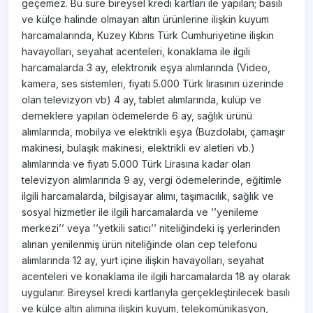
geçemez. Bu süre bireysel kredi kartları ile yapılan; basılı
ve külçe halinde olmayan altın ürünlerine ilişkin kuyum
harcamalarında, Kuzey Kıbrıs Türk Cumhuriyetine ilişkin
havayolları, seyahat acenteleri, konaklama ile ilgili
harcamalarda 3 ay, elektronik eşya alımlarında (Video,
kamera, ses sistemleri, fiyatı 5.000 Türk lirasının üzerinde
olan televizyon vb) 4 ay, tablet alımlarında, kulüp ve
derneklere yapılan ödemelerde 6 ay, sağlık ürünü
alımlarında, mobilya ve elektrikli eşya (Buzdolabı, çamaşır
makinesi, bulaşık makinesi, elektrikli ev aletleri vb.)
alımlarında ve fiyatı 5.000 Türk Lirasına kadar olan
televizyon alımlarında 9 ay, vergi ödemelerinde, eğitimle
ilgili harcamalarda, bilgisayar alımı, taşımacılık, sağlık ve
sosyal hizmetler ile ilgili harcamalarda ve ’’yenileme
merkezi’’ veya ’’yetkili satıcı’’ niteliğindeki iş yerlerinden
alınan yenilenmiş ürün niteliğinde olan cep telefonu
alımlarında 12 ay, yurt içine ilişkin havayolları, seyahat
acenteleri ve konaklama ile ilgili harcamalarda 18 ay olarak
uygulanır. Bireysel kredi kartlarıyla gerçekleştirilecek basılı
ve külçe altın alımına ilişkin kuyum, telekomünikasyon,