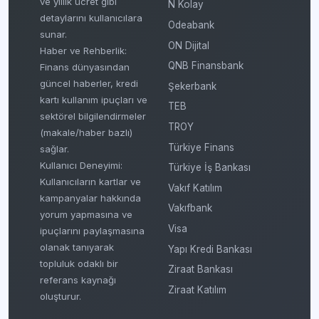
ve yıllık ücret gibi
N Kolay
detaylarını kullanıcılara
Odeabank
sunar.
ON Dijital
Haber ve Rehberlik:
QNB Finansbank
Finans dünyasından
güncel haberler, kredi
Şekerbank
kartı kullanım ipuçları ve
TEB
sektörel bilgilendirmeler
TROY
(makale/haber bazlı)
Türkiye Finans
sağlar.
Kullanıcı Deneyimi:
Türkiye İş Bankası
Kullanıcıların kartlar ve
Vakıf Katılım
kampanyalar hakkında
Vakıfbank
yorum yapmasına ve
Visa
ipuçlarını paylaşmasına
olanak tanıyarak
Yapı Kredi Bankası
topluluk odaklı bir
Ziraat Bankası
referans kaynağı
Ziraat Katılım
oluşturur.