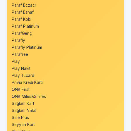
Paraf Eczacı
Paraf Esnaf
Paraf Kobi
Paraf Platinum
ParafGenç
Parafly
Parafly Platinum
Parafree
Play
Play Nakit
Play TLcard
Privia Kredi Kartı
QNB First
QNB Miles&Smiles
Sağlam Kart
Sağlam Nakit
Sale Plus
Seyyah Kart