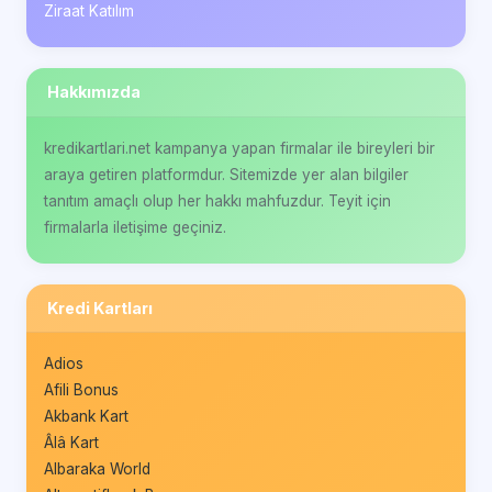
Ziraat Katılım
Hakkımızda
kredikartlari.net kampanya yapan firmalar ile bireyleri bir
araya getiren platformdur. Sitemizde yer alan bilgiler
tanıtım amaçlı olup her hakkı mahfuzdur. Teyit için
firmalarla iletişime geçiniz.
Kredi Kartları
Adios
Afili Bonus
Akbank Kart
Âlâ Kart
Albaraka World