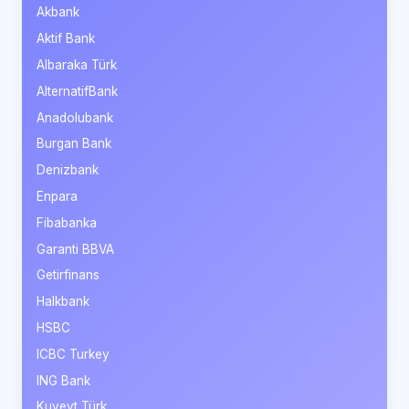
Akbank
Aktif Bank
Albaraka Türk
AlternatifBank
Anadolubank
Burgan Bank
Denizbank
Enpara
Fibabanka
Garanti BBVA
Getirfinans
Halkbank
HSBC
ICBC Turkey
ING Bank
Kuveyt Türk