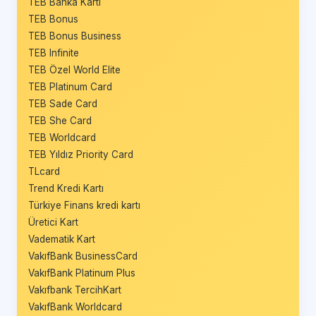
TEB Banka Kartı
TEB Bonus
TEB Bonus Business
TEB Infinite
TEB Özel World Elite
TEB Platinum Card
TEB Sade Card
TEB She Card
TEB Worldcard
TEB Yıldız Priority Card
TLcard
Trend Kredi Kartı
Türkiye Finans kredi kartı
Üretici Kart
Vadematik Kart
VakıfBank BusinessCard
VakıfBank Platinum Plus
Vakıfbank TercihKart
VakıfBank Worldcard