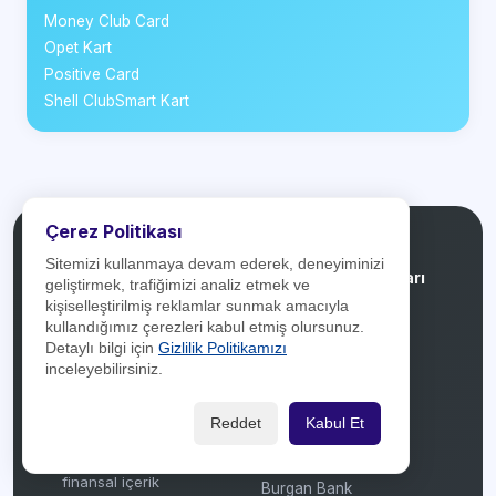
Money Club Card
Opet Kart
Positive Card
Shell ClubSmart Kart
Çerez Politikası
Sitemizi kullanmaya devam ederek, deneyiminizi
Kredikartlari.net
Banka Kampanyaları
geliştirmek, trafiğimizi analiz etmek ve
kişiselleştirilmiş reklamlar sunmak amacıyla
kullandığımız çerezleri kabul etmiş olursunuz.
Türkiye'deki bankaların
Akbank
Detaylı bilgi için
Gizlilik Politikamızı
kredi kartlarını ve bu
Aktif Bank
inceleyebilirsiniz.
kartlara ait güncel
Albaraka Türk
kampanyaları bir araya
Reddet
Kabul Et
AlternatifBank
getiren, karşılaştırma ve
bilgilendirme odaklı bir
Anadolubank
finansal içerik
Burgan Bank