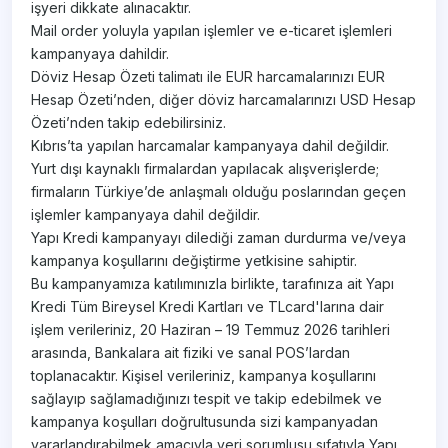
işyeri dikkate alınacaktır.
Mail order yoluyla yapılan işlemler ve e-ticaret işlemleri
kampanyaya dahildir.
Döviz Hesap Özeti talimatı ile EUR harcamalarınızı EUR
Hesap Özeti’nden, diğer döviz harcamalarınızı USD Hesap
Özeti’nden takip edebilirsiniz.
Kıbrıs’ta yapılan harcamalar kampanyaya dahil değildir.
Yurt dışı kaynaklı firmalardan yapılacak alışverişlerde;
firmaların Türkiye’de anlaşmalı olduğu poslarından geçen
işlemler kampanyaya dahil değildir.
Yapı Kredi kampanyayı dilediği zaman durdurma ve/veya
kampanya koşullarını değiştirme yetkisine sahiptir.
Bu kampanyamıza katılımınızla birlikte, tarafınıza ait Yapı
Kredi Tüm Bireysel Kredi Kartları ve TLcard'larına dair
işlem verileriniz, 20 Haziran – 19 Temmuz 2026 tarihleri
arasında, Bankalara ait fiziki ve sanal POS’lardan
toplanacaktır. Kişisel verileriniz, kampanya koşullarını
sağlayıp sağlamadığınızı tespit ve takip edebilmek ve
kampanya koşulları doğrultusunda sizi kampanyadan
yararlandırabilmek amacıyla veri sorumlusu sıfatıyla Yapı