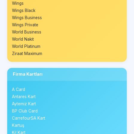
Wings
Wings Black
Wings Business
Wings Private
World Business
World Nakit
World Platinum
Ziraat Maximum
Firma Kartları
A Card
Antares Kart
Aytemiz Kart
BP Club Card
CarrefourSA Kart
Kartuş
Ki! Kart