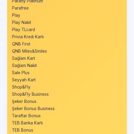
Parafly Platinum
Parafree
Play
Play Nakit
Play TLcard
Privia Kredi Kartı
QNB First
QNB Miles&Smiles
Sağlam Kart
Sağlam Nakit
Sale Plus
Seyyah Kart
Shop&Fly
Shop&Fly Business
Şeker Bonus
Şeker Bonus Business
Taraftar Bonus
TEB Banka Kartı
TEB Bonus