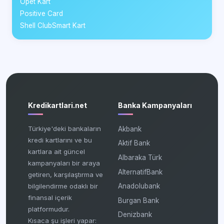
Opet Kart
Positive Card
Shell ClubSmart Kart
Kredikartlari.net
Banka Kampanyaları
Türkiye'deki bankaların
Akbank
kredi kartlarını ve bu
Aktif Bank
kartlara ait güncel
Albaraka Türk
kampanyaları bir araya
AlternatifBank
getiren, karşılaştırma ve
bilgilendirme odaklı bir
Anadolubank
finansal içerik
Burgan Bank
platformudur.
Denizbank
Kısaca şu işleri yapar: