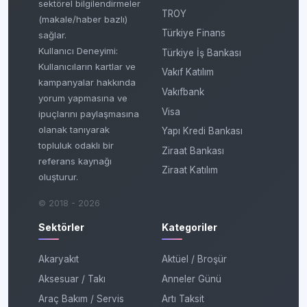
sektörel bilgilendirmeler
TROY
(makale/haber bazlı)
Türkiye Finans
sağlar.
Kullanıcı Deneyimi:
Türkiye İş Bankası
Kullanıcıların kartlar ve
Vakıf Katılım
kampanyalar hakkında
Vakıfbank
yorum yapmasına ve
Visa
ipuçlarını paylaşmasına
olanak tanıyarak
Yapı Kredi Bankası
topluluk odaklı bir
Ziraat Bankası
referans kaynağı
Ziraat Katılım
oluşturur.
© 2018 - 2026
Sektörler
Kategoriler
Akaryakıt
Aktüel / Broşür
Aksesuar / Takı
Anneler Günü
Araç Bakım / Servis
Artı Taksit