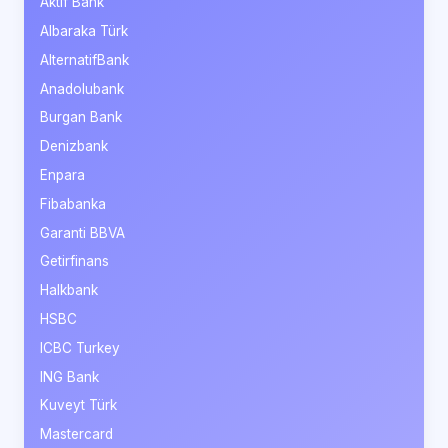
Aktif Bank
Albaraka Türk
AlternatifBank
Anadolubank
Burgan Bank
Denizbank
Enpara
Fibabanka
Garanti BBVA
Getirfinans
Halkbank
HSBC
ICBC Turkey
ING Bank
Kuveyt Türk
Mastercard