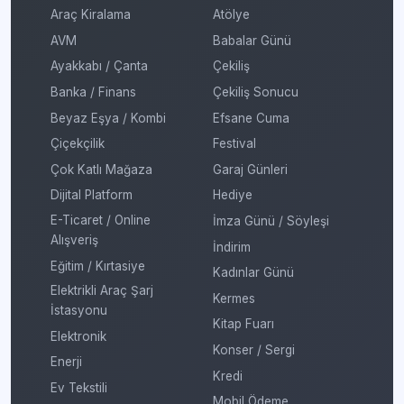
Araç Kiralama
Atölye
AVM
Babalar Günü
Ayakkabı / Çanta
Çekiliş
Banka / Finans
Çekiliş Sonucu
Beyaz Eşya / Kombi
Efsane Cuma
Çiçekçilik
Festival
Çok Katlı Mağaza
Garaj Günleri
Dijital Platform
Hediye
E-Ticaret / Online
İmza Günü / Söyleşi
Alışveriş
İndirim
Eğitim / Kırtasiye
Kadınlar Günü
Elektrikli Araç Şarj
Kermes
İstasyonu
Kitap Fuarı
Elektronik
Konser / Sergi
Enerji
Kredi
Ev Tekstili
Mobil Ödeme