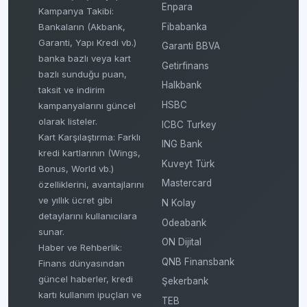
Enpara
Kampanya Takibi:
Fibabanka
Bankaların (Akbank,
Garanti, Yapı Kredi vb.)
Garanti BBVA
banka bazlı veya kart
Getirfinans
bazlı sunduğu puan,
Halkbank
taksit ve indirim
HSBC
kampanyalarını güncel
olarak listeler.
ICBC Turkey
Kart Karşılaştırma: Farklı
ING Bank
kredi kartlarının (Wings,
Kuveyt Türk
Bonus, World vb.)
Mastercard
özelliklerini, avantajlarını
ve yıllık ücret gibi
N Kolay
detaylarını kullanıcılara
Odeabank
sunar.
ON Dijital
Haber ve Rehberlik:
QNB Finansbank
Finans dünyasından
güncel haberler, kredi
Şekerbank
kartı kullanım ipuçları ve
TEB