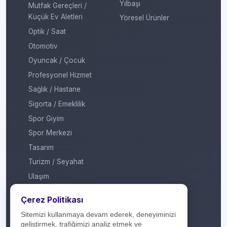
Yılbaşı
Mutfak Gereçleri /
Küçük Ev Aletleri
Yöresel Ürünler
Optik / Saat
Otomotiv
Oyuncak / Çocuk
Profesyonel Hizmet
Sağlık / Hastane
Sigorta / Emeklilik
Spor Giyim
Spor Merkezi
Tasarım
Turizm / Seyahat
Ulaşım
Veteriner / Pet Shop
Çerez Politikası
Yapı Marketi
Sitemizi kullanmaya devam ederek, deneyiminizi
Yurt Dışı / Duty Free
geliştirmek, trafiğimizi analiz etmek ve