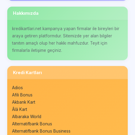
Hakkımızda
kredikartlari.net kampanya yapan firmalar ile bireyleri bir
araya getiren platformdur. Sitemizde yer alan bilgiler
tanıtım amaçlı olup her hakkı mahfuzdur. Teyit için
firmalarla iletişime geçiniz.
Kredi Kartları
Adios
Afili Bonus
Akbank Kart
Âlâ Kart
Albaraka World
Alternatifbank Bonus
Alternatifbank Bonus Business