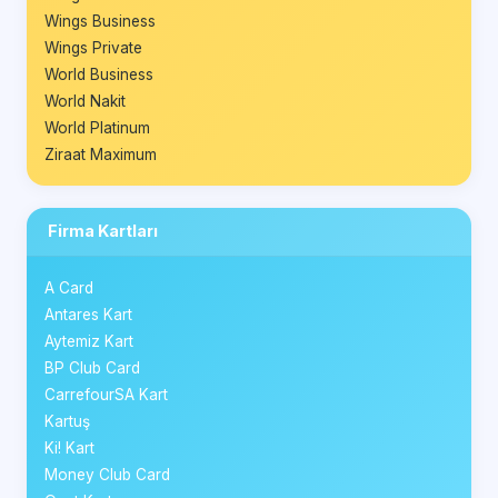
Wings Business
Wings Private
World Business
World Nakit
World Platinum
Ziraat Maximum
Firma Kartları
A Card
Antares Kart
Aytemiz Kart
BP Club Card
CarrefourSA Kart
Kartuş
Ki! Kart
Money Club Card