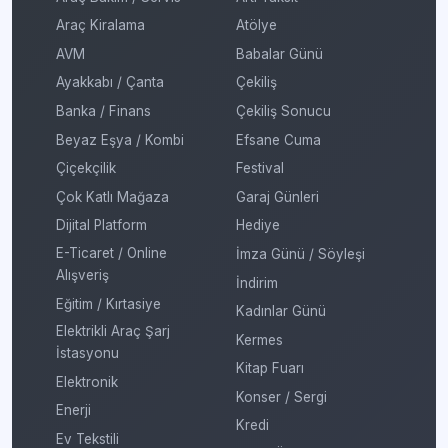
Araç Kiralama
Atölye
AVM
Babalar Günü
Ayakkabı / Çanta
Çekiliş
Banka / Finans
Çekiliş Sonucu
Beyaz Eşya / Kombi
Efsane Cuma
Çiçekçilik
Festival
Çok Katlı Mağaza
Garaj Günleri
Dijital Platform
Hediye
E-Ticaret / Online
İmza Günü / Söyleşi
Alışveriş
İndirim
Eğitim / Kırtasiye
Kadınlar Günü
Elektrikli Araç Şarj
Kermes
İstasyonu
Kitap Fuarı
Elektronik
Konser / Sergi
Enerji
Kredi
Ev Tekstili