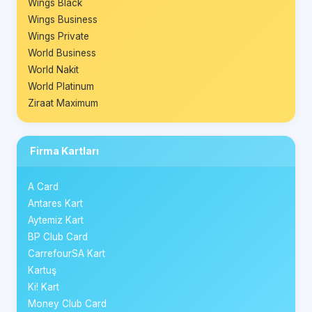
Wings Black
Wings Business
Wings Private
World Business
World Nakit
World Platinum
Ziraat Maximum
Firma Kartları
A Card
Antares Kart
Aytemiz Kart
BP Club Card
CarrefourSA Kart
Kartuş
Ki! Kart
Money Club Card