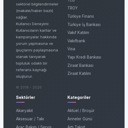
sektörel bilgilendirmeler
TROY
(makale/haber bazlı)
Türkiye Finans
sağlar.
Kullanıcı Deneyimi:
Türkiye İş Bankası
Kullanıcıların kartlar ve
Vakıf Katılım
kampanyalar hakkında
Vakıfbank
yorum yapmasına ve
Visa
ipuçlarını paylaşmasına
olanak tanıyarak
Yapı Kredi Bankası
topluluk odaklı bir
Ziraat Bankası
referans kaynağı
Ziraat Katılım
oluşturur.
© 2018 - 2026
Sektörler
Kategoriler
Akaryakıt
Aktüel / Broşür
Aksesuar / Takı
Anneler Günü
Araç Bakım / Servis
Artı Taksit