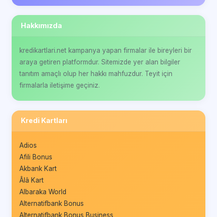
Hakkımızda
kredikartlari.net kampanya yapan firmalar ile bireyleri bir
araya getiren platformdur. Sitemizde yer alan bilgiler
tanıtım amaçlı olup her hakkı mahfuzdur. Teyit için
firmalarla iletişime geçiniz.
Kredi Kartları
Adios
Afili Bonus
Akbank Kart
Âlâ Kart
Albaraka World
Alternatifbank Bonus
Alternatifbank Bonus Business