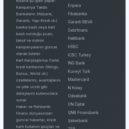
Kısaca şu işleri yapar:
Enpara
Kampanya Takibi:
Fibabanka
Bankaların (Akbank,
Garanti, Yapı Kredi vb.)
Garanti BBVA
banka bazlı veya kart
Getirfinans
bazlı sunduğu puan,
Halkbank
taksit ve indirim
HSBC
kampanyalarını güncel
olarak listeler.
ICBC Turkey
Kart Karşılaştırma: Farklı
ING Bank
kredi kartlarının (Wings,
Kuveyt Türk
Bonus, World vb.)
Mastercard
özelliklerini, avantajlarını
ve yıllık ücret gibi
N Kolay
detaylarını kullanıcılara
Odeabank
sunar.
ON Dijital
Haber ve Rehberlik:
QNB Finansbank
Finans dünyasından
güncel haberler, kredi
Şekerbank
kartı kullanım ipuçları ve
TEB