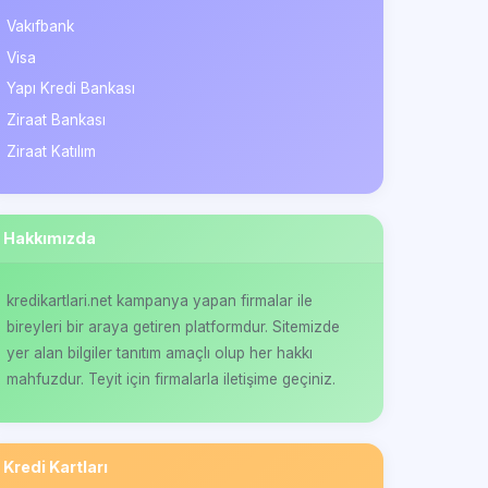
Vakıfbank
Visa
Yapı Kredi Bankası
Ziraat Bankası
Ziraat Katılım
Hakkımızda
kredikartlari.net kampanya yapan firmalar ile
bireyleri bir araya getiren platformdur. Sitemizde
yer alan bilgiler tanıtım amaçlı olup her hakkı
mahfuzdur. Teyit için firmalarla iletişime geçiniz.
Kredi Kartları