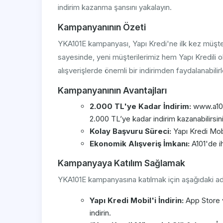
indirim kazanma şansını yakalayın.
Kampanyanının Özeti
YKA101E kampanyası, Yapı Kredi'ne ilk kez müşter
sayesinde, yeni müşterilerimiz hem Yapı Kredili 
alışverişlerde önemli bir indirimden faydalanabilirl
Kampanyanının Avantajları
2.000 TL'ye Kadar İndirim:
www.a101
2.000 TL’ye kadar indirim kazanabilirsini
Kolay Başvuru Süreci:
Yapı Kredi Mobi
Ekonomik Alışveriş İmkanı:
A101'de ih
Kampanyaya Katılım Sağlamak
YKA101E kampanyasına katılmak için aşağıdaki adım
Yapı Kredi Mobil'i İndirin:
App Store 
indirin.