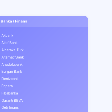
Banka / Finans
Akbank
Aktif Bank
Albaraka Türk
AlternatifBank
Anadolubank
Burgan Bank
Denizbank
Enpara
Fibabanka
Garanti BBVA
Getirfinans