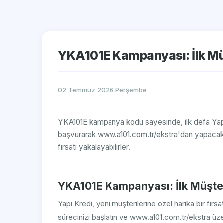
YKA101E Kampanyası: İlk Müş
02 Temmuz 2026 Perşembe
YKA101E kampanya kodu sayesinde, ilk defa Yapı 
başvurarak www.a101.com.tr/ekstra'dan yapacakl
fırsatı yakalayabilirler.
YKA101E Kampanyası: İlk Müşteri
Yapı Kredi, yeni müşterilerine özel harika bir fı
sürecinizi başlatın ve www.a101.com.tr/ekstra üz