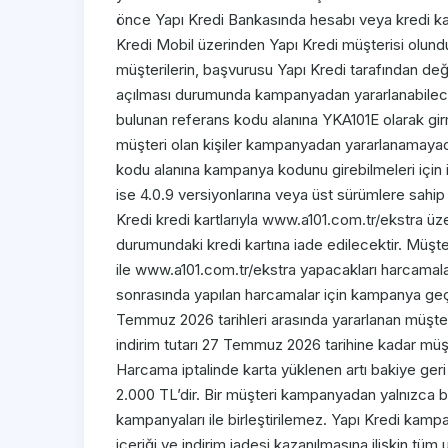
önce Yapı Kredi Bankasında hesabı veya kredi ka
Kredi Mobil üzerinden Yapı Kredi müşterisi olund
müşterilerin, başvurusu Yapı Kredi tarafından değ
açılması durumunda kampanyadan yararlanabilecekt
bulunan referans kodu alanına YKA101E olarak g
müşteri olan kişiler kampanyadan yararlanamayaca
kodu alanına kampanya kodunu girebilmeleri için i
ise 4.0.9 versiyonlarına veya üst sürümlere sahip
Kredi kredi kartlarıyla www.a101.com.tr/ekstra üz
durumundaki kredi kartına iade edilecektir. Müşte
ile www.a101.com.tr/ekstra yapacakları harcamal
sonrasında yapılan harcamalar için kampanya ge
Temmuz 2026 tarihleri arasında yararlanan müşte
indirim tutarı 27 Temmuz 2026 tarihine kadar müşte
Harcama iptalinde karta yüklenen artı bakiye geri
2.000 TL’dir. Bir müşteri kampanyadan yalnızca bi
kampanyaları ile birleştirilemez. Yapı Kredi kamp
içeriği ve indirim iadesi kazanılmasına ilişkin tüm 