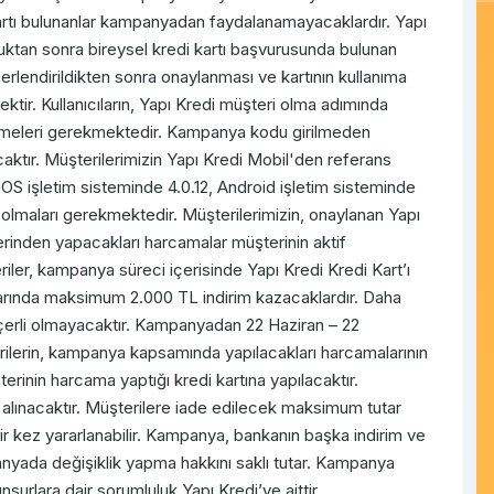
rtı bulunanlar kampanyadan faydalanamayacaklardır. Yapı
uktan sonra bireysel kredi kartı başvurusunda bulunan
erlendirildikten sonra onaylanması ve kartının kullanıma
ir. Kullanıcıların, Yapı Kredi müşteri olma adımında
irmeleri gerekmektedir. Kampanya kodu girilmeden
ktır. Müşterilerimizin Yapı Kredi Mobil'den referans
OS işletim sisteminde 4.0.12, Android işletim sisteminde
 olmaları gerekmektedir. Müşterilerimizin, onaylanan Yapı
erinden yapacakları harcamalar müşterinin aktif
riler, kampanya süreci içerisinde Yapı Kredi Kredi Kart’ı
arında maksimum 2.000 TL indirim kazacaklardır. Daha
çerli olmayacaktır. Kampanyadan 22 Haziran – 22
rilerin, kampanya kapsamında yapılacakları harcamalarının
rinin harcama yaptığı kredi kartına yapılacaktır.
 alınacaktır. Müşterilere iade edilecek maksimum tutar
r kez yararlanabilir. Kampanya, bankanın başka indirim ve
anyada değişiklik yapma hakkını saklı tutar. Kampanya
unsurlara dair sorumluluk Yapı Kredi’ye aittir.