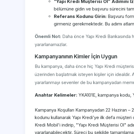
“Yapı Kredi Müşterisi Ol” Adımını İz
bölümüne gidin ve başvuru sürecini tam
Referans Kodunu Girin:
Başvuru form
girmeniz gerekmektedir. Bu adımı atlam
Önemli Not:
Daha önce Yapı Kredi Bankasında he
yararlanamazlar.
Kampanyanının Kimler İçin Uygun
Bu kampanya, daha önce hiç Yapı Kredi müşterisi 
üzerinden başlatmak isteyen kişiler için idealdir. A
yararlanmayı sevenler de bu kampanyadan memnu
Anahtar Kelimeler:
YKA101E, kampanya kodu, Yapı
Kampanya Koşulları Kampanyadan 22 Haziran – 2
kodunu kullanarak Yapı Kredi’ye ilk defa müşteri
Kredi Mobil'i indirip, "Yapı Kredi Müşterisi Ol" 
yararlanabilecektir. Süreci bu şekilde tamamla