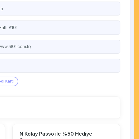
ba
Hattı
A101
www.a101.com.tr/
di Kartı
N Kolay Passo ile %50 Hediye