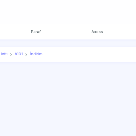
Paraf
Axess
attı
A101
İndirim