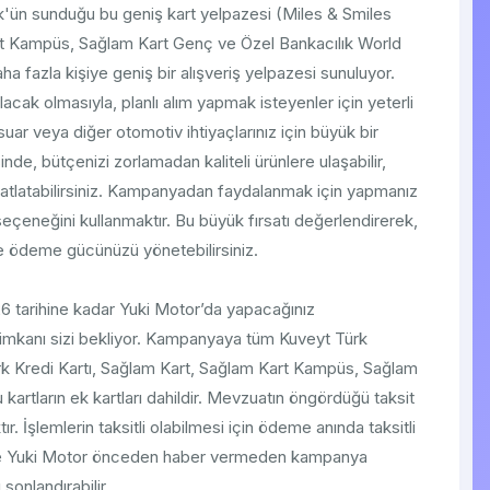
Türk'ün sunduğu bu geniş kart yelpazesi (Miles & Smiles
rt Kampüs, Sağlam Kart Genç ve Özel Bankacılık World
aha fazla kişiye geniş bir alışveriş yelpazesi sunuluyor.
acak olmasıyla, planlı alım yapmak isteyenler için yeterli
suar veya diğer otomotiv ihtiyaçlarınız için büyük bir
nde, bütçenizi zorlamadan kaliteli ürünlere ulaşabilir,
atlatabilirsiniz. Kampanyadan faydalanmak için yapmanız
seçeneğini kullanmaktır. Bu büyük fırsatı değerlendirerek,
de ödeme gücünüzü yönetebilirsiniz.
2026 tarihine kadar Yuki Motor’da yapacağınız
it imkanı sizi bekliyor. Kampanyaya tüm Kuveyt Türk
ürk Kredi Kartı, Sağlam Kart, Sağlam Kart Kampüs, Sağlam
 kartların ek kartları dahildir. Mevzuatın öngördüğü taksit
r. İşlemlerin taksitli olabilmesi için ödeme anında taksitli
 ve Yuki Motor önceden haber vermeden kampanya
sonlandırabilir.