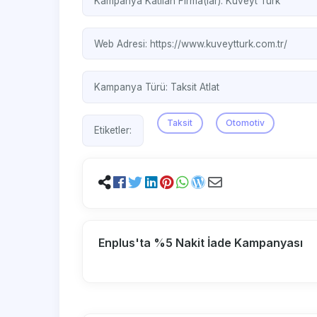
Kampanya Katılan Firma(lar):
Kuveyt Türk
Web Adresi:
https://www.kuveytturk.com.tr/
Kampanya Türü:
Taksit Atlat
Taksit
Otomotiv
Etiketler:
Enplus'ta %5 Nakit İade Kampanyası