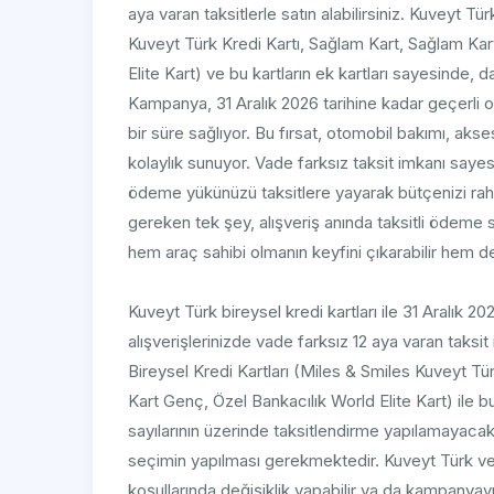
aya varan taksitlerle satın alabilirsiniz. Kuveyt 
Kuveyt Türk Kredi Kartı, Sağlam Kart, Sağlam Ka
Elite Kart) ve bu kartların ek kartları sayesinde, d
Kampanya, 31 Aralık 2026 tarihine kadar geçerli ol
bir süre sağlıyor. Bu fırsat, otomobil bakımı, akse
kolaylık sunuyor. Vade farksız taksit imkanı sayesi
ödeme yükünüzü taksitlere yayarak bütçenizi rah
gereken tek şey, alışveriş anında taksitli ödeme 
hem araç sahibi olmanın keyfini çıkarabilir hem 
Kuveyt Türk bireysel kredi kartları ile 31 Aralık 
alışverişlerinizde vade farksız 12 aya varan taks
Bireysel Kredi Kartları (Miles & Smiles Kuveyt T
Kart Genç, Özel Bankacılık World Elite Kart) ile bu
sayılarının üzerinde taksitlendirme yapılamayacaktı
seçimin yapılması gerekmektedir. Kuveyt Türk
koşullarında değişiklik yapabilir ya da kampanyayı 