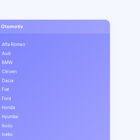
Otomotiv
Alfa Romeo
Audi
BMW
Citroen
Dacia
Fiat
Ford
Honda
Hyundai
Isuzu
Iveko