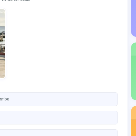
şamba