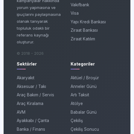
kampanyalar hakkında
Vakıfbank
yorum yapmasına ve
Visa
ipuçlarını paylaşmasına
olanak tanıyarak
Yapı Kredi Bankası
topluluk odaklı bir
Ziraat Bankası
referans kaynağı
Ziraat Katılım
oluşturur.
© 2018 - 2026
Sektörler
Kategoriler
Akaryakıt
Aktüel / Broşür
Aksesuar / Takı
Anneler Günü
Araç Bakım / Servis
Artı Taksit
Araç Kiralama
Atölye
AVM
Babalar Günü
Ayakkabı / Çanta
Çekiliş
Banka / Finans
Çekiliş Sonucu