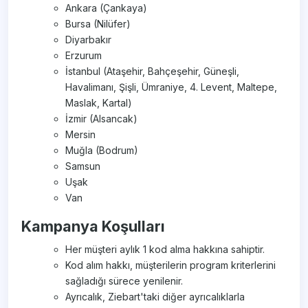
Ankara (Çankaya)
Bursa (Nilüfer)
Diyarbakır
Erzurum
İstanbul (Ataşehir, Bahçeşehir, Güneşli,
Havalimanı, Şişli, Ümraniye, 4. Levent, Maltepe,
Maslak, Kartal)
İzmir (Alsancak)
Mersin
Muğla (Bodrum)
Samsun
Uşak
Van
Kampanya Koşulları
Her müşteri aylık 1 kod alma hakkına sahiptir.
Kod alım hakkı, müşterilerin program kriterlerini
sağladığı sürece yenilenir.
Ayrıcalık, Ziebart'taki diğer ayrıcalıklarla