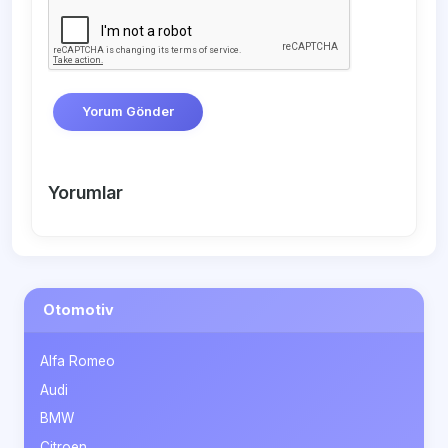
Yorum Gönder
Yorumlar
Otomotiv
Alfa Romeo
Audi
BMW
Citroen