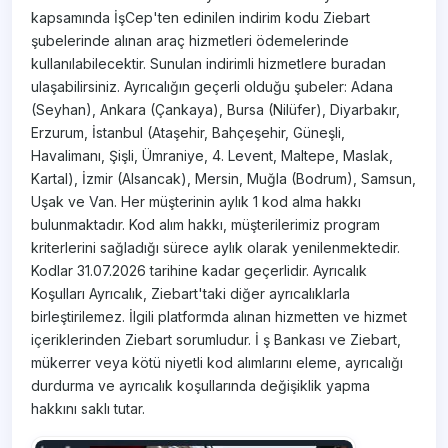
kapsamında İşCep'ten edinilen indirim kodu Ziebart
şubelerinde alınan araç hizmetleri ödemelerinde
kullanılabilecektir.​ Sunulan indirimli hizmetlere buradan
ulaşabilirsiniz. Ayrıcalığın geçerli olduğu şubeler: Adana
(Seyhan), Ankara (Çankaya), Bursa (Nilüfer), Diyarbakır,
Erzurum, İstanbul (Ataşehir, Bahçeşehir, Güneşli,
Havalimanı, Şişli, Ümraniye, 4. Levent, Maltepe, Maslak,
Kartal), İzmir (Alsancak), Mersin, Muğla (Bodrum), Samsun,
Uşak ve Van. Her müşterinin aylık 1 kod alma hakkı
bulunmaktadır. Kod alım hakkı, müşterilerimiz program
kriterlerini sağladığı sürece aylık olarak yenilenmektedir.
Kodlar 31.07.2026​ tarihine kadar geçerlidir. Ayrıcalık
Koşulları Ayrıcalık, Ziebart'taki diğer ayrıcalıklarla
birleştirilemez. İlgili platformda alınan hizmetten ve hizmet
içeriklerinden Ziebart sorumludur. İ ş Bankası ve Ziebart,
mükerrer veya kötü niyetli kod alımlarını eleme, ayrıcalığı
durdurma ve ayrıcalık koşullarında değişiklik yapma
hakkını saklı tutar.