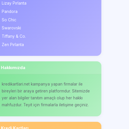
Lizay Pırlanta
Pandora
So Chic
Swarovski
Tiffany & Co.
Zen Pırlanta
Hakkımızda
kredikartlari.net kampanya yapan firmalar ile
bireyleri bir araya getiren platformdur. Sitemizde
yer alan bilgiler tanıtım amaçlı olup her hakkı
mahfuzdur. Teyit için firmalarla iletişime geçiniz.
Kredi Kartları