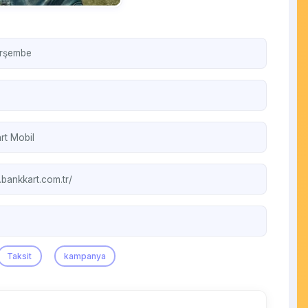
erşembe
rt Mobil
.bankkart.com.tr/
Taksit
kampanya