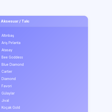
Aksesuar / Takı
​Altınbaş
Ariş Pırlanta
Atasay
Bee Goddess
Blue Diamond
Cartier
Diamond
Favori
Gülaylar
Jival
Koçak Gold