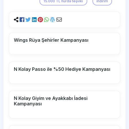
15.000 TL hurda teşviki
indirim
Wings Rüya Şehirler Kampanyası
N Kolay Passo ile %50 Hediye Kampanyası
N Kolay Giyim ve Ayakkabı İadesi
Kampanyası