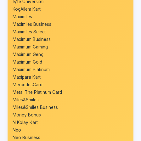
İş’te Üniversiteli
KoçAilem Kart
Maximiles
Maximiles Business
Maximiles Select
Maximum Business
Maximum Gaming
Maximum Genç
Maximum Gold
Maximum Platinum
Maxipara Kart
MercedesCard
Metal The Platinum Card
Miles&Smiles
Miles&Smiles Business
Money Bonus
N Kolay Kart
Neo
Neo Business