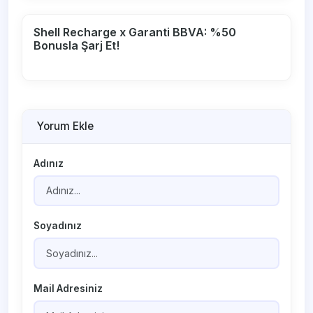
Shell Recharge x Garanti BBVA: %50
Bonusla Şarj Et!
Yorum Ekle
Adınız
Soyadınız
Mail Adresiniz