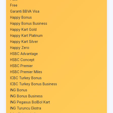
Free
Garanti BBVA Visa
Happy Bonus
Happy Bonus Business
Happy Kart Gold
Happy Kart Platinum
Happy Kart Silver
Happy Zero
HSBC Advantage
HSBC Concept
HSBC Premier
HSBC Premier Miles
ICBC Turkey Bonus
ICBC Turkey Bonus Business
ING Bonus
ING Bonus Business
ING Pegasus BolBol Kart
ING Turuncu Ekstra