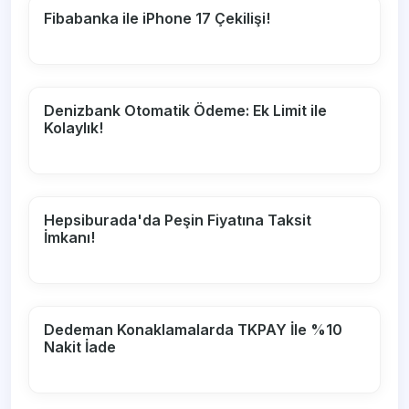
Fibabanka ile iPhone 17 Çekilişi!
Denizbank Otomatik Ödeme: Ek Limit ile
Kolaylık!
Hepsiburada'da Peşin Fiyatına Taksit
İmkanı!
Dedeman Konaklamalarda TKPAY İle %10
Nakit İade