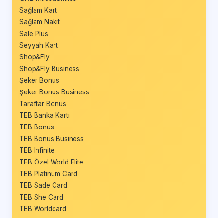
Sağlam Kart
Sağlam Nakit
Sale Plus
Seyyah Kart
Shop&Fly
Shop&Fly Business
Şeker Bonus
Şeker Bonus Business
Taraftar Bonus
TEB Banka Kartı
TEB Bonus
TEB Bonus Business
TEB Infinite
TEB Özel World Elite
TEB Platinum Card
TEB Sade Card
TEB She Card
TEB Worldcard