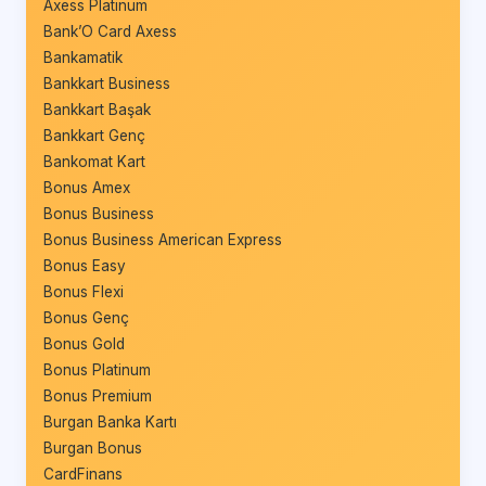
Axess Platinum
Bank’O Card Axess
Bankamatik
Bankkart Business
Bankkart Başak
Bankkart Genç
Bankomat Kart
Bonus Amex
Bonus Business
Bonus Business American Express
Bonus Easy
Bonus Flexi
Bonus Genç
Bonus Gold
Bonus Platinum
Bonus Premium
Burgan Banka Kartı
Burgan Bonus
CardFinans