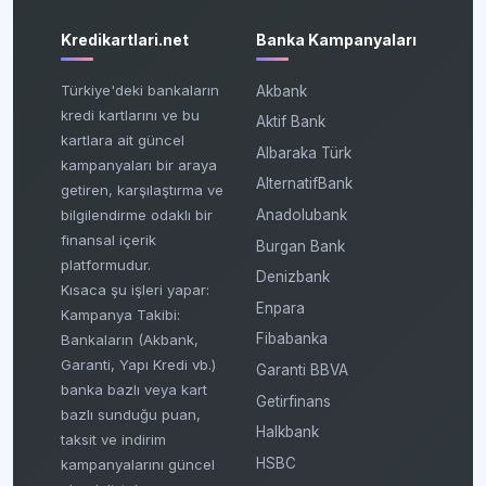
Kredikartlari.net
Banka Kampanyaları
Türkiye'deki bankaların
Akbank
kredi kartlarını ve bu
Aktif Bank
kartlara ait güncel
Albaraka Türk
kampanyaları bir araya
AlternatifBank
getiren, karşılaştırma ve
bilgilendirme odaklı bir
Anadolubank
finansal içerik
Burgan Bank
platformudur.
Denizbank
Kısaca şu işleri yapar:
Enpara
Kampanya Takibi:
Fibabanka
Bankaların (Akbank,
Garanti, Yapı Kredi vb.)
Garanti BBVA
banka bazlı veya kart
Getirfinans
bazlı sunduğu puan,
Halkbank
taksit ve indirim
HSBC
kampanyalarını güncel