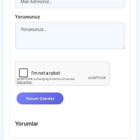
Yorumunuz
Yorum Gönder
Yorumlar