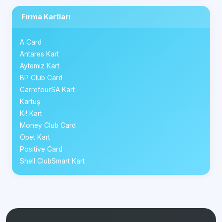
Firma Kartları
A Card
Antares Kart
Aytemiz Kart
BP Club Card
CarrefourSA Kart
Kartuş
Ki! Kart
Money Club Card
Opet Kart
Positive Card
Shell ClubSmart Kart