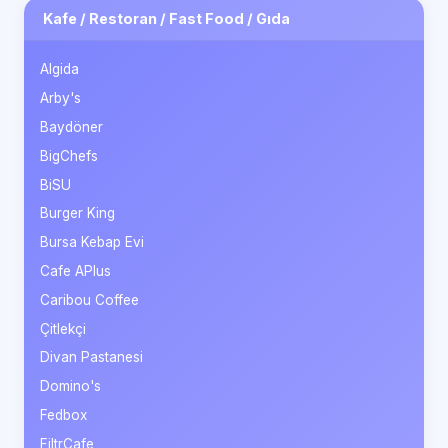
Kafe / Restoran / Fast Food / Gıda
Algida
Arby's
Baydöner
BigChefs
BiSU
Burger King
Bursa Kebap Evi
Cafe APlus
Caribou Coffee
Çitlekçi
Divan Pastanesi
Domino's
Fedbox
FiltrCafe