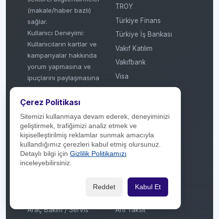
TROY
(makale/haber bazlı)
Türkiye Finans
sağlar.
Kullanıcı Deneyimi:
Türkiye İş Bankası
Kullanıcıların kartlar ve
Vakıf Katılım
kampanyalar hakkında
Vakıfbank
yorum yapmasına ve
Visa
ipuçlarını paylaşmasına
olanak tanıyarak
Yapı Kredi Bankası
topluluk odaklı bir
Çerez Politikası
Ziraat Bankası
referans kaynağı
Sitemizi kullanmaya devam ederek, deneyiminizi
Ziraat Katılım
oluşturur.
geliştirmek, trafiğimizi analiz etmek ve
kişiselleştirilmiş reklamlar sunmak amacıyla
© 2018 - 2026
kullandığımız çerezleri kabul etmiş olursunuz.
Detaylı bilgi için
Gizlilik Politikamızı
Sektörler
Kategoriler
inceleyebilirsiniz.
Akaryakıt
Aktüel / Broşür
Reddet
Kabul Et
Aksesuar / Takı
Anneler Günü
Araç Bakım / Servis
Artı Taksit