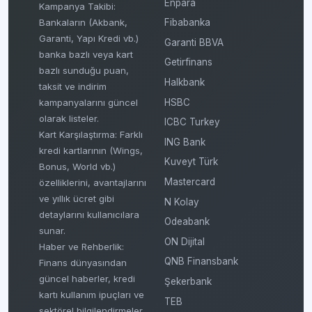
Enpara
Kampanya Takibi:
Fibabanka
Bankaların (Akbank,
Garanti, Yapı Kredi vb.)
Garanti BBVA
banka bazlı veya kart
Getirfinans
bazlı sunduğu puan,
Halkbank
taksit ve indirim
HSBC
kampanyalarını güncel
olarak listeler.
ICBC Turkey
Kart Karşılaştırma: Farklı
ING Bank
kredi kartlarının (Wings,
Kuveyt Türk
Bonus, World vb.)
Mastercard
özelliklerini, avantajlarını
ve yıllık ücret gibi
N Kolay
detaylarını kullanıcılara
Odeabank
sunar.
ON Dijital
Haber ve Rehberlik:
QNB Finansbank
Finans dünyasından
güncel haberler, kredi
Şekerbank
kartı kullanım ipuçları ve
TEB
sektörel bilgilendirmeler