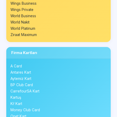
Wings Business
Wings Private
World Business
World Nakit
World Platinum
Ziraat Maximum
Firma Kartları
A Card
Antares Kart
Aytemiz Kart
BP Club Card
CarrefourSA Kart
Kartuş
Ki! Kart
Money Club Card
Opet Kart