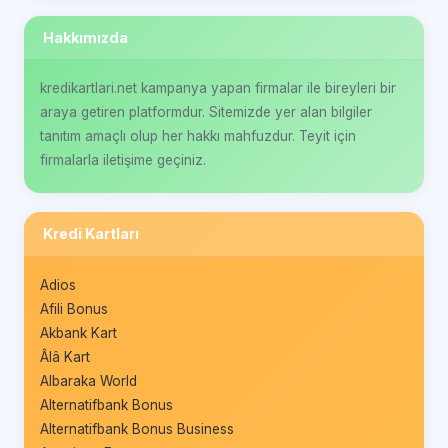
Hakkımızda
kredikartlari.net kampanya yapan firmalar ile bireyleri bir
araya getiren platformdur. Sitemizde yer alan bilgiler
tanıtım amaçlı olup her hakkı mahfuzdur. Teyit için
firmalarla iletişime geçiniz.
Kredi Kartları
Adios
Afili Bonus
Akbank Kart
Âlâ Kart
Albaraka World
Alternatifbank Bonus
Alternatifbank Bonus Business