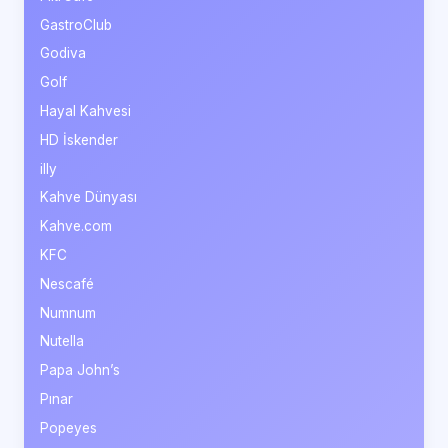
GastroClub
Godiva
Golf
Hayal Kahvesi
HD İskender
illy
Kahve Dünyası
Kahve.com
KFC
Nescafé
Numnum
Nutella
Papa John’s
Pınar
Popeyes